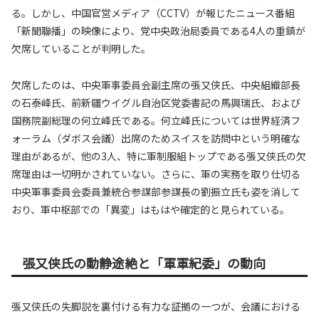
る。しかし、中国官営メディア（CCTV）が報じたニュース番組
「新聞聯播」の映像により、党中央政治局委員である4人の重鎮が
欠席していることが判明した。
欠席したのは、中央軍事委員会副主席の張又侠氏、中央組織部長
の石泰峰氏、前新疆ウイグル自治区党委書記の馬興瑞氏、および
国務院副総理の何立峰氏である。何立峰氏については世界経済フ
ォーラム（ダボス会議）出席のためスイスを訪問中という明確な
理由があるが、他の3人、特に軍制服組トップである張又侠氏の欠
席理由は一切明かされていない。さらに、軍の実務を取り仕切る
中央軍事委員会委員兼統合参謀部参謀長の劉振立氏も姿を消して
おり、軍中枢部での「異変」はもはや確定的と見られている。
張又侠氏の動静途絶と「軍軍紀委」の動向
張又侠氏の失脚説を裏付ける有力な証拠の一つが、会議における