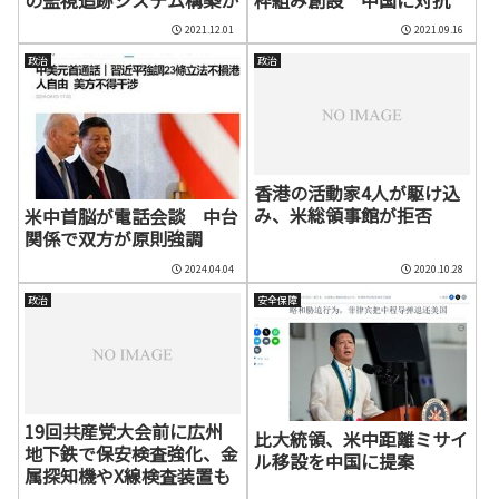
2021.12.01
2021.09.16
政治
政治
香港の活動家4人が駆け込
み、米総領事館が拒否
米中首脳が電話会談 中台
関係で双方が原則強調
2024.04.04
2020.10.28
政治
安全保障
19回共産党大会前に広州
比大統領、米中距離ミサイ
地下鉄で保安検査強化、金
ル移設を中国に提案
属探知機やX線検査装置も