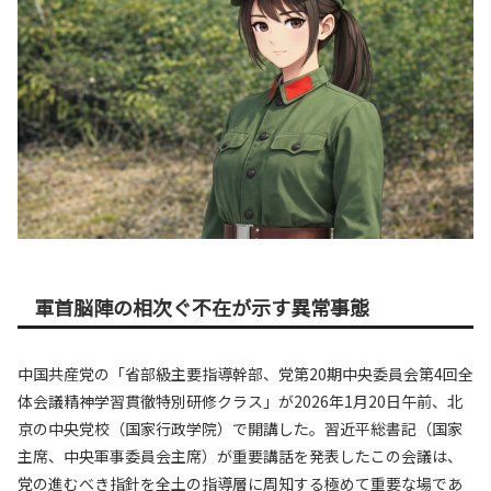
軍首脳陣の相次ぐ不在が示す異常事態
中国共産党の「省部級主要指導幹部、党第20期中央委員会第4回全
体会議精神学習貫徹特別研修クラス」が2026年1月20日午前、北
京の中央党校（国家行政学院）で開講した。習近平総書記（国家
主席、中央軍事委員会主席）が重要講話を発表したこの会議は、
党の進むべき指針を全土の指導層に周知する極めて重要な場であ