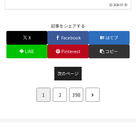
洪）、土砂災害、中小河川の洪水、都市
2026.07.30
部の冠水への警戒を呼びかけた。四川省
では豪雨や山洪災害、地質災害に関する
警報が相次いで発令...
記事をシェアする
X
Facebook
はてブ
LINE
Pinterest
コピー
次のページ
次
1
2
398
へ