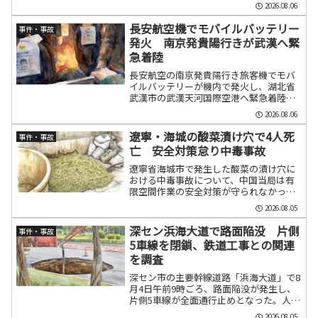
公司で、2026年8月4日午前11時50分ご
2026.08.06
ろ、黄リンの積み降ろし作業中に火災が
発生し、大量の白煙と刺激臭が周辺地域
長安航空機でモバイルバッテリー
事件・事故
へ広がった。...
発火 南京発貴陽行きが武漢へ緊
急着陸
長安航空の南京発貴陽行き旅客機でモバ
イルバッテリーが機内で発火し、湖北省
武漢市の武漢天河国際空港へ緊急着陸し
た。乗客・乗員にけが人はなく、機体に
2026.08.06
も異常は確認されなかった。長安航空機
でモバイルバッテリーが発火 武漢へ緊
遼寧・海城の酸菜漬け穴で4人死
事件・事故
急着陸中国・長安航空の南...
亡 安全対策怠り中毒事故
遼寧省海城市で発生した酸菜の漬け穴に
おける中毒事故について、中国当局は有
限空間作業の安全対策が守られなかった
ことが原因とする調査結果を公表した。
2026.08.05
事故では4人が死亡し、生産安全責任事故
と認定された。海城市の酸菜製造作業場
深セン浜海大道で路面陥没 片側
事件・事故
で4人が死亡遼寧省鞍山...
5車線を閉鎖、鉄道工事との関連
を調査
深セン市の主要幹線道路「浜海大道」で8
月4日午前9時ごろ、路面陥没が発生し、
片側5車線が全面通行止めとなった。人
的・物的被害は確認されていないもの
2026.08.05