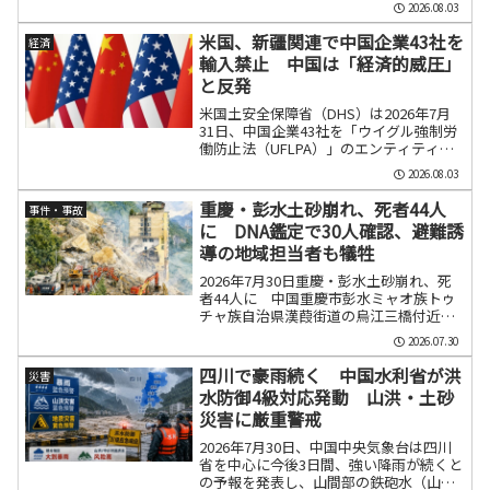
2026.08.03
間の集中豪雨による鉄砲水が発生し、
2026年8月2日時点で25人が死亡、23人が
米国、新疆関連で中国企業43社を
経済
負傷した。...
輸入禁止 中国は「経済的威圧」
と反発
米国土安全保障省（DHS）は2026年7月
31日、中国企業43社を「ウイグル強制労
働防止法（UFLPA）」のエンティティ
ー・リストに追加すると発表した。8月3
2026.08.03
日から対象企業の製品は原則として米国
への輸入が禁止される。追加件数は2021
重慶・彭水土砂崩れ、死者44人
事件・事故
年の同...
に DNA鑑定で30人確認、避難誘
導の地域担当者も犠牲
2026年7月30日重慶・彭水土砂崩れ、死
者44人に 中国重慶市彭水ミャオ族トゥ
チャ族自治県漢葭街道の烏江三橋付近で
2026年7月17日午前9時ごろ発生した大規
2026.07.30
模な土砂崩れで、彭水県当局は7月28日
夜、現場で発見された遺体や遺骨のDNA
四川で豪雨続く 中国水利省が洪
災害
鑑定...
水防御4級対応発動 山洪・土砂
災害に厳重警戒
2026年7月30日、中国中央気象台は四川
省を中心に今後3日間、強い降雨が続くと
の予報を発表し、山間部の鉄砲水（山