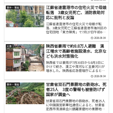
の、現場周辺では5キロを超える渋滞が発
生し、市内交通に大きな影響が及んだ。
江蘇省連雲港市の住宅火災で母娘
事件・事故
当局は地盤沈下の原因...
転落 3歳女児死亡、消防救助対
応に批判と反論
江蘇省連雲港市の住宅火災で母娘が転
落、3歳女児死亡江蘇省連雲港市海州区の
住宅団地「東方領秀」で7月27日午前6時
ごろ、住宅5階住戸（建物構造上は4階と
2026.08.04
も表記）の一室から火災が発生し、避難
のため窓の外へ出た42歳の母親と3歳の娘
陝西省豪雨で約8.8万人避難 漢
災害
が救助を待つ間...
江増水で高齢者施設浸水、北京な
ども洪水対策強化
陝西省では豪雨が7月30日から8月3日に
かけて続き、漢江や渭河など主要河川が
増水した。陝西省応急管理庁によると、
期間中に3万6612世帯、8万7987人が危険
2026.08.04
回避のため避難した。このうち8月2日6時
から3日6時までの24時間では、新たに
甘粛省双石門景勝地の鉄砲水、死
事件・事故
81...
者25人 3度の警報も被害防げず
国家が調査へ
甘粛省双石門景勝地の鉄砲水、死者25人
に中国国営新華社通信によると、甘粛省
定西市渭源県会川鎮羅家磨村の景勝地
「双石門」で2026年7月26日午後、短時