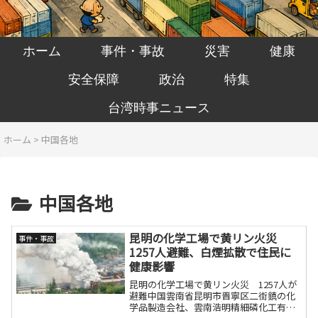
ホーム
事件・事故
災害
健康
安全保障
政治
特集
台湾時事ニュース
ホーム
>
中国各地
中国各地
昆明の化学工場で黄リン火災
事件・事故
1257人避難、白煙拡散で住民に
健康影響
昆明の化学工場で黄リン火災 1257人が
避難中国雲南省昆明市晋寧区二街鎮の化
学品製造会社、雲南浩明精細磷化工有限