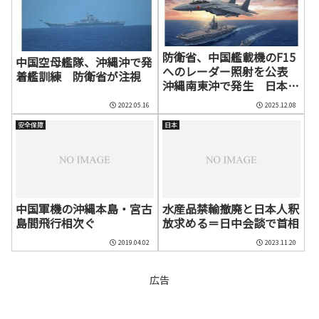
防衛省、中国艦載機のF15
中国空母艦隊、沖縄沖で発
へのレーダー照射を公表
着艦訓練 防衛省が注視
沖縄南東沖で発生 日本が
抗議、中国は即時反論
2022.05.16
2025.12.08
安全保障
日本
中国軍機の沖縄本島・宮古
水産品禁輸撤廃と日本人釈
島間飛行相次ぐ
放求める＝日中会談で首相
2019.04.02
2023.11.20
広告