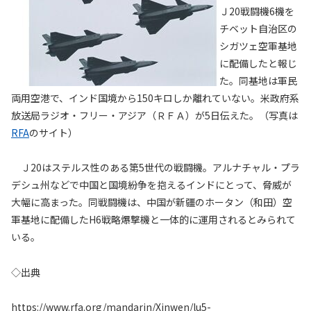
Ｊ20戦闘機6機を
チベット自治区の
シガツェ空軍基地
に配備したと報じ
た。同基地は軍民
両用空港で、インド国境から150キロしか離れていない。米政府系
放送局ラジオ・フリー・アジア（ＲＦＡ）が5日伝えた。（写真は
RFA
のサイト）
Ｊ20はステルス性のある第5世代の戦闘機。アルナチャル・プラ
デシュ州などで中国と国境紛争を抱えるインドにとって、脅威が
大幅に高まった。同戦闘機は、中国が新疆のホータン（和田）空
軍基地に配備したH6戦略爆撃機と一体的に運用されるとみられて
いる。
◇出典
https://www.rfa.org/mandarin/Xinwen/lu5-