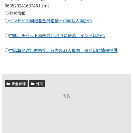
06052024163746.html
◇参考情報
○
インドが中国記者全員追放＝中国も入国拒否
○
中国、チベット南部の11地点に命名 インドは拒否
○
中印軍が昨年末衝突、双方の31人負傷＝米が印に情報提供
安全保障
外交
広告