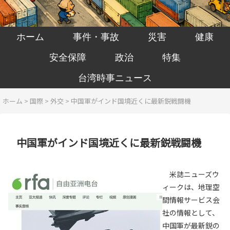
ホーム
事件・事故
災害
健康
安全保障
政治
特集
台湾時事ニュース
ホーム
>
国際
>
外交
>
中国軍がインド国境近くに最新鋭戦闘機
中国軍がインド国境近くに最新鋭戦闘機
米誌ニューズウ
ィークは、地理空
間情報サービス会
社の情報として、
中国軍が最新鋭の