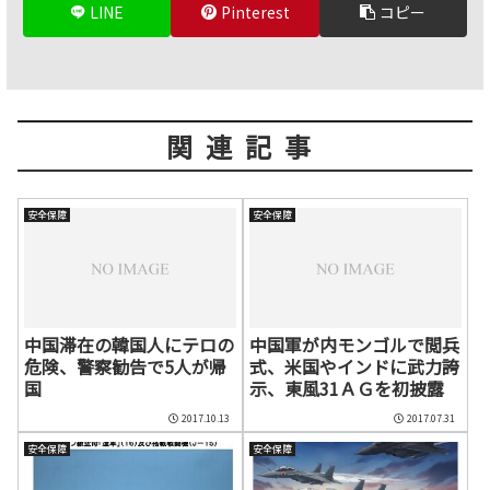
LINE
Pinterest
コピー
関連記事
安全保障
安全保障
中国滞在の韓国人にテロの
中国軍が内モンゴルで閲兵
危険、警察勧告で5人が帰
式、米国やインドに武力誇
国
示、東風31ＡＧを初披露
2017.10.13
2017.07.31
安全保障
安全保障