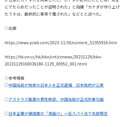
にでたらめだったことが証明された」と指摘「カナダが作り上げ
たうそは、最終的に事実で覆された」などとと述べた。
◇出典
https://news.ycwb.com/2023-11/30/content_52355916.htm
https://hk.on.cc/hk/bkn/cnt/cnnews/20231129/bkn-
20231129160036180-1129_00952_001.html
◇参考情報
○
中国当局が拘束の日本人を正式逮捕 日本政府が公表
○
アステラス製薬の男性幹部、中国当局が正式刑事勾留
○
日本企業が帰国者の「見届け」＝反スパイ法で失踪懸念