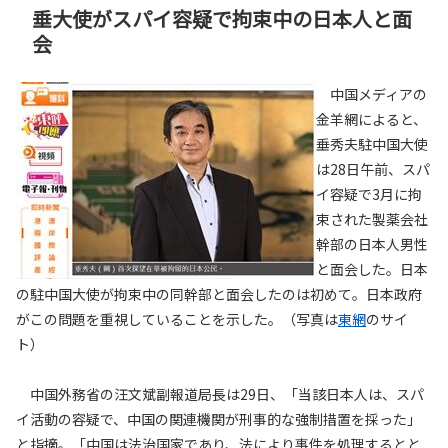
垂大使がスパイ容疑で拘束中の日本人と面
会
中国メディアの
金羊網によると、
垂秀夫駐中国大使
は28日午前、スパ
イ容疑で3月に拘
束された製薬会社
幹部の日本人男性
と面会した。日本
の駐中国大使が拘束中の同幹部と面会したのは初めて。日本政府
がこの問題を重視していることを示した。（写真は
東網
のサイ
ト）
中国外務省の汪文斌副報道局長は29日、「当該日本人は、スパ
イ活動の容疑で、中国の関連機関が刑事的な強制措置を採った」
と指摘。「中国は法治国家であり、法により事件を処理するとと