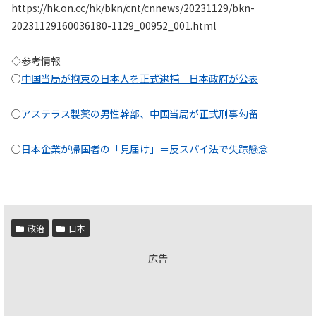
https://hk.on.cc/hk/bkn/cnt/cnnews/20231129/bkn-
20231129160036180-1129_00952_001.html
◇参考情報
○
中国当局が拘束の日本人を正式逮捕 日本政府が公表
○
アステラス製薬の男性幹部、中国当局が正式刑事勾留
○
日本企業が帰国者の「見届け」＝反スパイ法で失踪懸念
政治
日本
広告