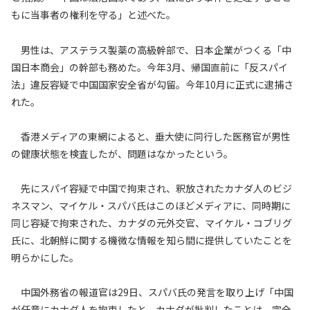
もに当事者の権利を守る」と述べた。
男性は、アステラス製薬の高級幹部で、日本企業がつくる「中
国日本商会」の幹部も務めた。今年3月、帰国直前に「反スパイ
法」違反容疑で中国国家安全省が勾留。今年10月に正式に逮捕さ
れた。
香港メディアの東網によると、垂大使に同行した医務官が男性
の健康状態を検査したが、問題はなかったという。
先にスパイ容疑で中国で拘束され、釈放されたカナダ人のビジ
ネスマン、マイケル・スパバ氏はこのほどメディアに、同時期に
同じ容疑で拘束された、カナダの元外交官、マイケル・コブリグ
氏に、北朝鮮に関する機微な情報を知ら間に提供していたことを
明らかにした。
中国外務省の報道官は29日、スパバ氏の発言を取り上げ「中国
が任意にカナダ人を拘束したと、カナダが批判したことは、完全