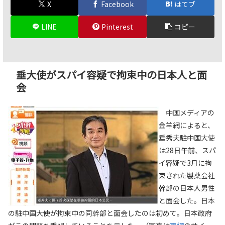
X
Facebook
はてブ
LINE
Pinterest
コピー
垂大使がスパイ容疑で拘束中の日本人と面
会
中国メディアの
金羊網によると、
垂秀夫駐中国大使
は28日午前、スパ
イ容疑で3月に拘
束された製薬会社
幹部の日本人男性
と面会した。日本
の駐中国大使が拘束中の同幹部と面会したのは初めて。日本政府