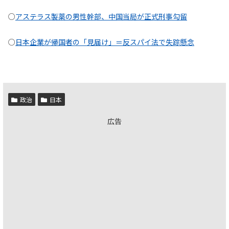
○
アステラス製薬の男性幹部、中国当局が正式刑事勾留
○
日本企業が帰国者の「見届け」＝反スパイ法で失踪懸念
政治
日本
広告