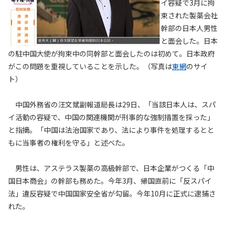
イ容疑で3月に拘
束された製薬会社
幹部の日本人男性
と面会した。日本
の駐中国大使が拘束中の同幹部と面会したのは初めて。日本政府
がこの問題を重視していることを示した。（写真は
東網
のサイ
ト）
中国外務省の汪文斌副報道局長は29日、「当該日本人は、スパ
イ活動の容疑で、中国の関連機関が刑事的な強制措置を採った」
と指摘。「中国は法治国家であり、法により事件を処理するとと
もに当事者の権利を守る」と述べた。
男性は、アステラス製薬の高級幹部で、日本企業がつくる「中
国日本商会」の幹部も務めた。今年3月、帰国直前に「反スパイ
法」違反容疑で中国国家安全省が勾留。今年10月に正式に逮捕さ
れた。