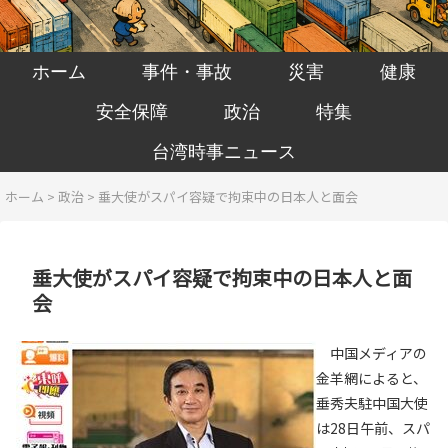
ホーム
事件・事故
災害
健康
安全保障
政治
特集
台湾時事ニュース
ホーム
>
政治
>
垂大使がスパイ容疑で拘束中の日本人と面会
垂大使がスパイ容疑で拘束中の日本人と面
会
中国メディアの
金羊網によると、
垂秀夫駐中国大使
は28日午前、スパ