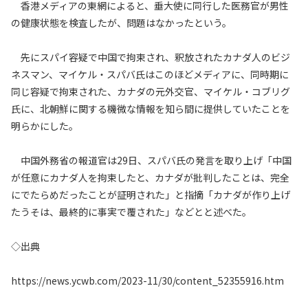
香港メディアの東網によると、垂大使に同行した医務官が男性
の健康状態を検査したが、問題はなかったという。
先にスパイ容疑で中国で拘束され、釈放されたカナダ人のビジ
ネスマン、マイケル・スパバ氏はこのほどメディアに、同時期に
同じ容疑で拘束された、カナダの元外交官、マイケル・コブリグ
氏に、北朝鮮に関する機微な情報を知ら間に提供していたことを
明らかにした。
中国外務省の報道官は29日、スパバ氏の発言を取り上げ「中国
が任意にカナダ人を拘束したと、カナダが批判したことは、完全
にでたらめだったことが証明された」と指摘「カナダが作り上げ
たうそは、最終的に事実で覆された」などとと述べた。
◇出典
https://news.ycwb.com/2023-11/30/content_52355916.htm