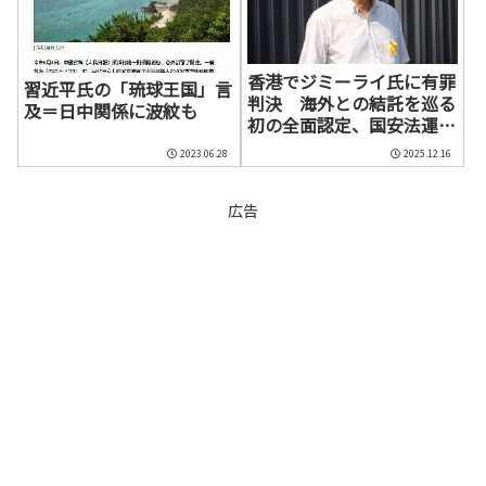
香港でジミーライ氏に有罪
習近平氏の「琉球王国」言
判決 海外との結託を巡る
及＝日中関係に波紋も
初の全面認定、国安法運用
の転換点に
2023.06.28
2025.12.16
広告