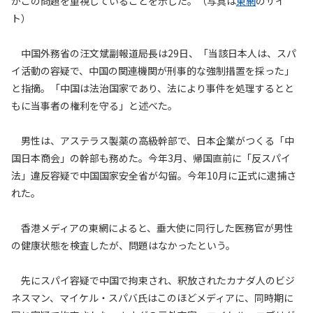
がこの問題を重視していることを示した。（写真は
東網
のサイ
ト）
中国外務省の汪文斌副報道局長は29日、「当該日本人は、スパ
イ活動の容疑で、中国の関連機関が刑事的な強制措置を採った」
と指摘。「中国は法治国家であり、法により事件を処理するとと
もに当事者の権利を守る」と述べた。
男性は、アステラス製薬の高級幹部で、日本企業がつくる「中
国日本商会」の幹部も務めた。今年3月、帰国直前に「反スパイ
法」違反容疑で中国国家安全省が勾留。今年10月に正式に逮捕さ
れた。
香港メディアの東網によると、垂大使に同行した医務官が男性
の健康状態を検査したが、問題はなかったという。
先にスパイ容疑で中国で拘束され、釈放されたカナダ人のビジ
ネスマン、マイケル・スパバ氏はこのほどメディアに、同時期に