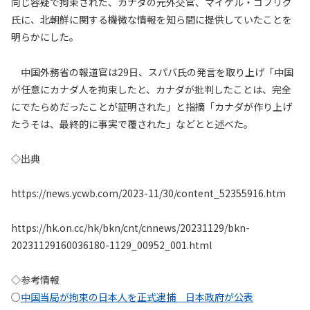
同じ容疑で拘束された、カナダの元外交官、マイケル・コブリグ
氏に、北朝鮮に関する機微な情報を知ら間に提供していたことを
明らかにした。
中国外務省の報道官は29日、スパバ氏の発言を取り上げ「中国
が任意にカナダ人を拘束したと、カナダが批判したことは、完全
にでたらめだったことが証明された」と指摘「カナダが作り上げ
たうそは、最終的に事実で覆された」などとと述べた。
◇出典
https://news.ycwb.com/2023-11/30/content_52355916.htm
https://hk.on.cc/hk/bkn/cnt/cnnews/20231129/bkn-
20231129160036180-1129_00952_001.html
◇参考情報
○
中国当局が拘束の日本人を正式逮捕 日本政府が公表