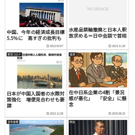
水産品禁輸撤廃と日本人釈
中国、今年の経済成長目標
放求める＝日中会談で首相
5.5％に 高すぎの批判も
2022.03.07
2023.11.20
新型コロナ
経済
在中日系企業の4割「景況
日本が中国入国者の水際対
感が悪化」 「安全」に懸
策強化 増便見合わせも要
念
請
2022.12.28
2025.08.25
安全保障
政治