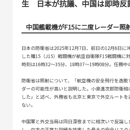
生 日本が抗議、中国は即時反
中国艦載機がF15に二度レーダー照
日本の防衛省は2025年12月7日、前日の12月6
した殲15（J15）戦闘機が航空自衛隊F15戦闘機
時刻は16時32〜35分、18時37〜19時08分。任
防衛省は照射について、「航空機の安全飛行を逸脱
ダーの可能性が高いと説明した。小泉進次郎防衛相
した」と述べ、外務省も北京と東京で外交ルートを
ない。
中国軍と外交当局は同日深夜までに相次いで反論し
し、中方の正常な訓練を妨害した最大の安全リスク