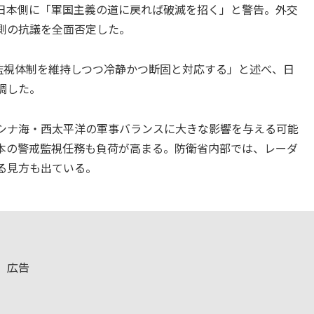
日本側に「軍国主義の道に戻れば破滅を招く」と警告。外交
側の抗議を全面否定した。
監視体制を維持しつつ冷静かつ断固と対応する」と述べ、日
調した。
シナ海・西太平洋の軍事バランスに大きな影響を与える可能
本の警戒監視任務も負荷が高まる。防衛省内部では、レーダ
る見方も出ている。
広告