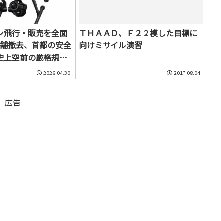
ン飛行・販売を全面
ＴＨＡＡＤ、Ｆ２２模した目標に
店舗撤去、首都の安全
向けミサイル演習
史上空前の厳格規制
2026.04.30
2017.08.04
広告