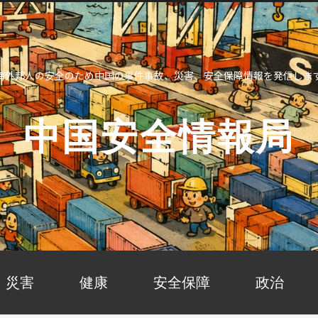
海外邦人の安全のため中国の事件事故、災害、安全保障情報を発信しま
中国安全情報局
災害
健康
安全保障
政治