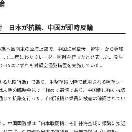
論
射 日本が抗議、中国が即時反論
日に沖縄本島南東の公海上空で、中国海軍空母「遼寧」から発艦
に対して二度にわたりレーダー照射を行ったと発表した。発生
務中のF15はいずれも対領空侵犯措置を実施していた。
する危険行為」であり、射撃準備段階で使用される照準レー
は未明の臨時会見で「極めて遺憾であり、中国側に強く抗議
通じて抗議を行った。自衛隊機と乗員に被害は確認されてい
た。中国国防部は「日本戦闘機こそ訓練海空域に頻繁に接近
」と主張。外交部も日本の抗議を「当場で駁回（即時拒