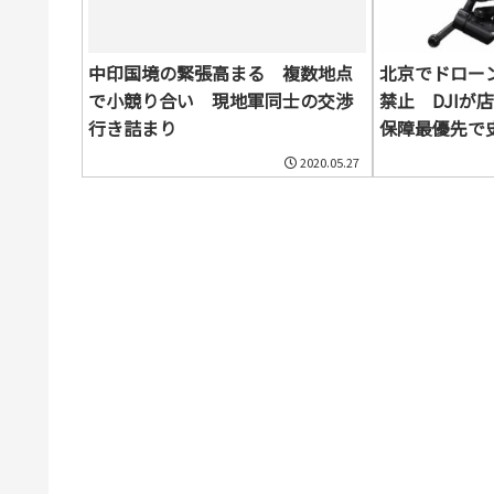
中印国境の緊張高まる 複数地点
北京でドロー
で小競り合い 現地軍同士の交渉
禁止 DJIが
行き詰まり
保障最優先で
へ
2020.05.27