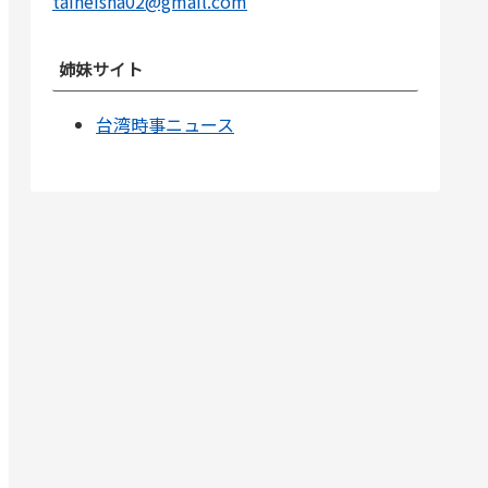
taiheisha02@gmail.com
姉妹サイト
台湾時事ニュース