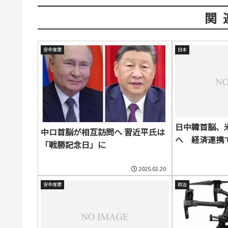
関
安全保障
日本
日中韓首脳、
中ロ首脳が相互訪問へ 習近平氏は
へ 経済連携
「戦勝記念日」に
2025.02.20
安全保障
政治