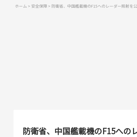
ホーム
>
安全保障
>
防衛省、中国艦載機のF15へのレーダー照射を
防衛省、中国艦載機のF15への