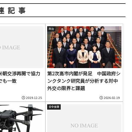
連記事
政治
米朝交渉再開で協力
第2次高市内閣が発足 中国政府シ
でも一致
ンクタンク研究員が分析する対中
外交の限界と課題
2019.12.25
2026.02.19
安全保障