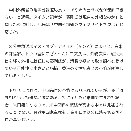
中国外務省の毛寧副報道局長は「あなたの言う状況が理解でき
ない」と返答。タイムズ記者が「秦剛氏は現在も外相なのか」と
問うたのに対し、毛氏は「中国外務省のウェブサイトを見よ」と
応じた。
米公共放送ボイス・オブ・アメリカ（ＶＯＡ）によると、在米
の評論家、トウ（登にこざとへん）聿文氏は、外務次官、駐米大
使を経て外相に就任した秦剛氏が、汚職の疑いで取り調べを受け
ている可能性は小さいと指摘。香港の女性記者との不倫が関連し
ているとした。
トウ氏によれば、中国高官の不倫はありふれているが、秦氏は
外相という特殊な地位にある。特に子どもが米国で生まれた場
合、米国籍となるので、米中関係の緊張が高まる中では見逃され
ることはない。習近平国家主席も、秦剛氏の処分に踏み切る可能
性が高いという。