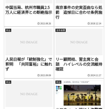
中国当局、杭州市職員2.5
南京事件の史実歪曲なら処
万人に経済界との断絶指示
罰 追悼日に合わせ条例施
行
2021.08.26
2018.12.14
政治
安全保障
人民日報が「統制強化」で
リー顧問相、習主席と会
釈明 「共同富裕」に触れ
談 ハイレベルの交流維持
ず
確認
2021.09.09
2024.11.27
政治
政治