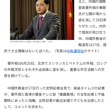
ると、中国の国務
委員兼外相の秦剛
氏が公開の場から
姿を消して20日余
りがたった。内外
で憶測が飛び交う
中、中国外務省の
報道官は17日、提
供できる情報はないと述べた。（写真は
中央通信社
のサイト）
秦外相は6月25日、北京でスリランカとベトナムの外相、ロシア
の外務次官とそれぞれ会談後に姿を消し、重要な外交活動への欠
席を続けている。
中国外務省が17日行った定例記者会見で、英紙タイムズの記者
が、秦外相と香港の衛星テレビ局「鳳凰衛視」の女性記者と不倫
関係にあったと指摘。女性記者が最近米国で子どもを出産したと
して、コメントを求めた。