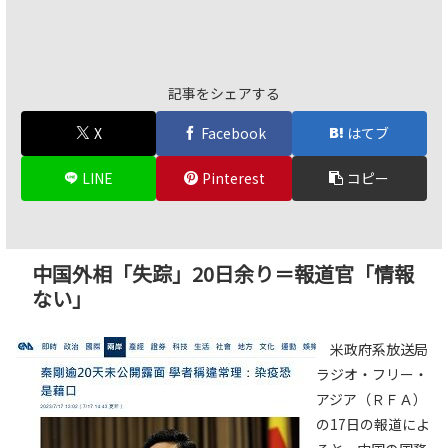
記事をシェアする
X
Facebook
はてブ
LINE
Pinterest
コピー
中国外相「失踪」20日余り＝報道官「情報
ない」
米政府系放送局
ラジオ・フリー・
アジア（ＲＦＡ）
の17日の報道によ