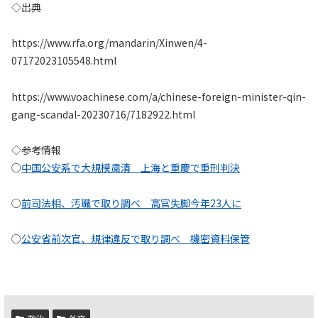
◇出典
https://www.rfa.org/mandarin/Xinwen/4-
07172023105548.html
https://www.voachinese.com/a/chinese-foreign-minister-qin-
gang-scandal-20230716/7182922.html
◇参考情報
○
中国公安系で大規模粛清 上海と重慶で重刑判決
○
前司法相、汚職で取り調べ 高官失脚今年23人に
○
公安省前次官、規律違反で取り調べ 機密資料保管