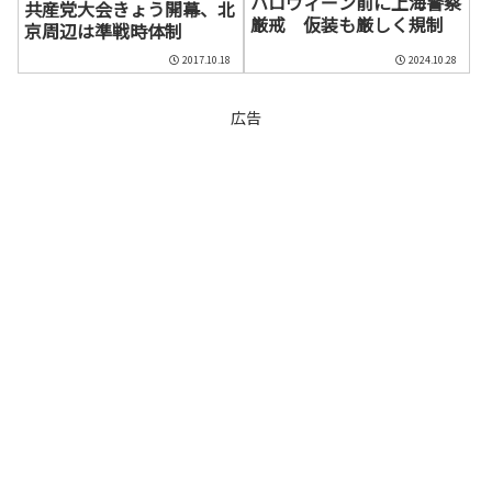
ハロウィーン前に上海警察
共産党大会きょう開幕、北
厳戒 仮装も厳しく規制
京周辺は準戦時体制
2017.10.18
2024.10.28
広告