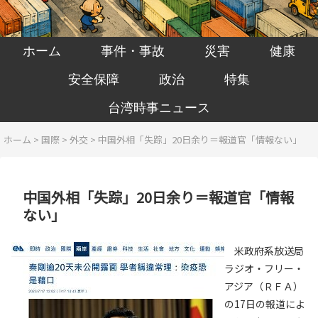
ホーム
事件・事故
災害
健康
安全保障
政治
特集
台湾時事ニュース
ホーム
>
国際
>
外交
>
中国外相「失踪」20日余り＝報道官「情報ない」
中国外相「失踪」20日余り＝報道官「情報
ない」
米政府系放送局
ラジオ・フリー・
アジア（ＲＦＡ）
の17日の報道によ