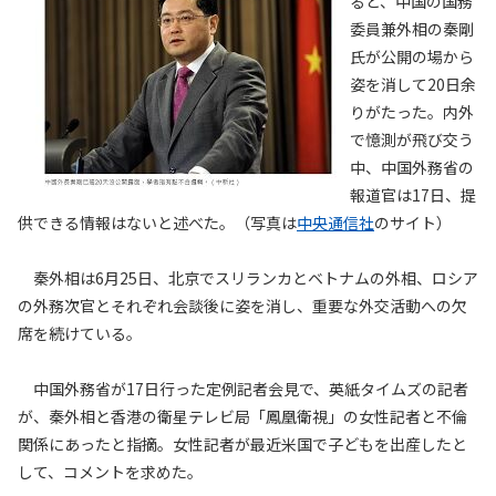
ると、中国の国務
委員兼外相の秦剛
氏が公開の場から
姿を消して20日余
りがたった。内外
で憶測が飛び交う
中、中国外務省の
報道官は17日、提
供できる情報はないと述べた。（写真は
中央通信社
のサイト）
秦外相は6月25日、北京でスリランカとベトナムの外相、ロシア
の外務次官とそれぞれ会談後に姿を消し、重要な外交活動への欠
席を続けている。
中国外務省が17日行った定例記者会見で、英紙タイムズの記者
が、秦外相と香港の衛星テレビ局「鳳凰衛視」の女性記者と不倫
関係にあったと指摘。女性記者が最近米国で子どもを出産したと
して、コメントを求めた。