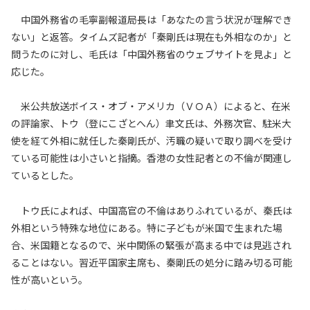
中国外務省の毛寧副報道局長は「あなたの言う状況が理解でき
ない」と返答。タイムズ記者が「秦剛氏は現在も外相なのか」と
問うたのに対し、毛氏は「中国外務省のウェブサイトを見よ」と
応じた。
米公共放送ボイス・オブ・アメリカ（ＶＯＡ）によると、在米
の評論家、トウ（登にこざとへん）聿文氏は、外務次官、駐米大
使を経て外相に就任した秦剛氏が、汚職の疑いで取り調べを受け
ている可能性は小さいと指摘。香港の女性記者との不倫が関連し
ているとした。
トウ氏によれば、中国高官の不倫はありふれているが、秦氏は
外相という特殊な地位にある。特に子どもが米国で生まれた場
合、米国籍となるので、米中関係の緊張が高まる中では見逃され
ることはない。習近平国家主席も、秦剛氏の処分に踏み切る可能
性が高いという。