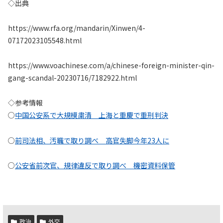
◇出典
https://www.rfa.org/mandarin/Xinwen/4-
07172023105548.html
https://www.voachinese.com/a/chinese-foreign-minister-qin-
gang-scandal-20230716/7182922.html
◇参考情報
○
中国公安系で大規模粛清 上海と重慶で重刑判決
○
前司法相、汚職で取り調べ 高官失脚今年23人に
○
公安省前次官、規律違反で取り調べ 機密資料保管
政治
外交