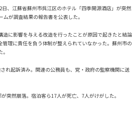
12日、江蘇省蘇州市呉江区のホテル「四季開源酒店」が突然
チームが調査結果の報告書を公表した。
構造に影響を与える改造を行ったことが原因で起きたと結論
全管理に責任を負う体制が整えられていなかった。蘇州市の
た。
され起訴済み。関連の公務員も、党・政府の監察機関に送
が突然崩落。宿泊客ら17人が死亡、7人がけがした。