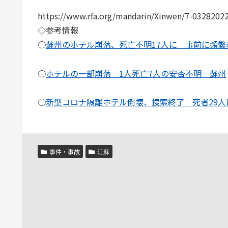
https://www.rfa.org/mandarin/Xinwen/7-0328202
◇参考情報
○
蘇州のホテル崩落、死亡不明17人に 事前に頻繁
○
ホテルの一部崩落 1人死亡7人の安否不明 蘇州
○
新型コロナ隔離ホテル倒壊、捜索終了 死者29人
事件・事故
江蘇