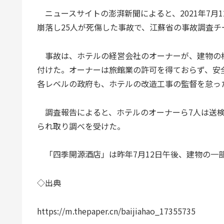
ニュースサイトの澎湃新聞によると、2021年7月
崩落し25人が死傷した事故で、江蘇省の事故調査
事故は、ホテルの経営会社のオーナーが、建物の
付けた。オーナーは旅館業の許可を得ておらず、安
各レベルの政府も、ホテルの改造工事の監督を怠っ
調査報告によると、ホテルのオーナーら7人は送検
られ取り調べを受けた。
「四季開源酒店」は昨年7月12日午後、建物の一部
◇出典
https://m.thepaper.cn/baijiahao_17355735