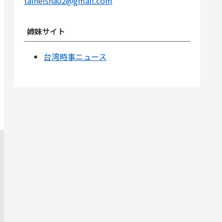
taiheisha02@gmail.com
姉妹サイト
台湾時事ニュース