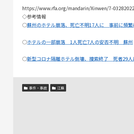
https://www.rfa.org/mandarin/Xinwen/7-0328202
◇参考情報
○
蘇州のホテル崩落、死亡不明17人に 事前に頻繁
○
ホテルの一部崩落 1人死亡7人の安否不明 蘇州
○
新型コロナ隔離ホテル倒壊、捜索終了 死者29人
事件・事故
江蘇