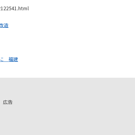
2122541.html
改造
に 福建
広告