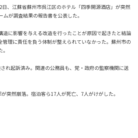
12日、江蘇省蘇州市呉江区のホテル「四季開源酒店」が突然
チームが調査結果の報告書を公表した。
構造に影響を与える改造を行ったことが原因で起きたと結論
全管理に責任を負う体制が整えられていなかった。蘇州市の
た。
され起訴済み。関連の公務員も、党・政府の監察機関に送
が突然崩落。宿泊客ら17人が死亡、7人がけがした。