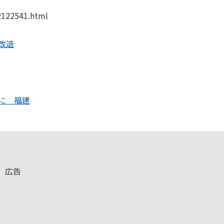
2122541.html
改造
に 福建
広告