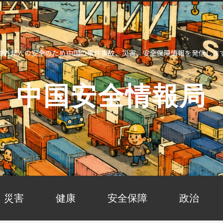
海外邦人の安全のため中国の事件事故、災害、安全保障情報を発信しま
中国安全情報局
災害
健康
安全保障
政治