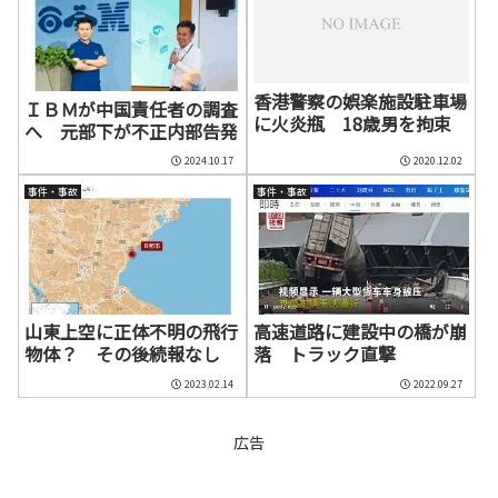
香港警察の娯楽施設駐車場
ＩＢＭが中国責任者の調査
に火炎瓶 18歳男を拘束
へ 元部下が不正内部告発
2024.10.17
2020.12.02
事件・事故
事件・事故
山東上空に正体不明の飛行
高速道路に建設中の橋が崩
物体？ その後続報なし
落 トラック直撃
2023.02.14
2022.09.27
広告