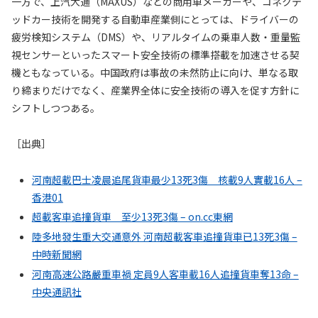
一方で、上汽大通（MAXUS）などの商用車メーカーや、コネクテ
ッドカー技術を開発する自動車産業側にとっては、ドライバーの
疲労検知システム（DMS）や、リアルタイムの乗車人数・重量監
視センサーといったスマート安全技術の標準搭載を加速させる契
機ともなっている。中国政府は事故の未然防止に向け、単なる取
り締まりだけでなく、産業界全体に安全技術の導入を促す方針に
シフトしつつある。
［出典］
河南超載巴士凌晨追尾貨車最少13死3傷 核載9人實載16人 –
香港01
超載客車追撞貨車 至少13死3傷 – on.cc東網
陸多地發生重大交通意外 河南超載客車追撞貨車已13死3傷 –
中時新聞網
河南高速公路嚴重車禍 定員9人客車載16人追撞貨車奪13命 –
中央通訊社