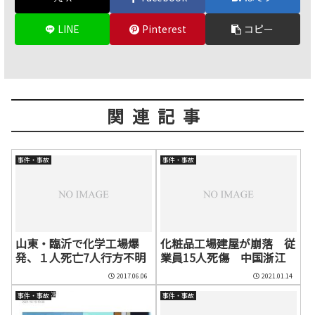
LINE
Pinterest
コピー
関連記事
事件・事故
事件・事故
山東・臨沂で化学工場爆
化粧品工場建屋が崩落 従
発、１人死亡7人行方不明
業員15人死傷 中国浙江
2017.06.06
2021.01.14
事件・事故
事件・事故