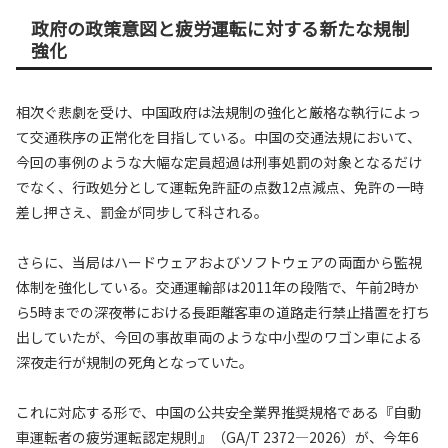
政府の政策意図と疲労運転に対する新たな規制
強化
相次ぐ悲劇を受け、中国政府は法規制の強化と厳格な執行によっ
て交通秩序の正常化を目指している。中国の交通法規において、
今回の事例のような大幅な定員超過は刑事処罰の対象となるだけ
でなく、行政処分として運転免許証の点数12点減点、免許の一時
差し押さえ、罰金が同步して科される。
さらに、当局はハードウェアおよびソフトウェアの両面から監視
体制を強化している。交通運輸部は2011年の段階で、午前2時か
ら5時までの深夜帯における長距離客車の道路走行禁止措置を打ち
出していたが、今回の事故車両のような中小型のワゴン車による
深夜走行が規制の死角となっていた。
これに対応する形で、中国の公共安全業界推奨規格である『自動
車運転者の疲労運転認定規則』（GA/T 2372—2026）が、今年6