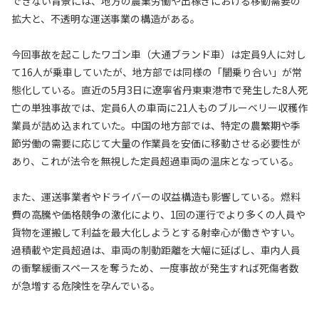
できない背景には、地方の農業労働や出稼ぎにおける移動需要の
拡大と、不透明な運送事業の構造がある。
今回事故を起こしたワゴン車（大通ブランド車）は定員9人に対し
て16人が乗車していたが、地方部では同様の「闇乗り合い」が常
態化している。直近の5月3日に遼寧省丹東東港市で発生した8人死
亡の単独事故では、定員6人の車両に21人ものブルーベリー収穫作
業員が詰め込まれていた。中国の地方部では、特定の農繁期や季
節労働の需要に応じて大量の作業員を安価に移動させる必要性が
あり、これが法令を無視した定員超過車両の温床となっている。
また、運送事業者やドライバーの収益構造も影響している。燃料
費の高騰や価格競争の激化により、1回の運行でより多くの人員や
貨物を運搬して利益を最大化しようとする射幸心が働きやすい。
過積載や定員超過は、車両の制動距離を大幅に延ばし、車内人員
の衝撃緩衝スペースを奪うため、一度事故が発生すれば死傷者数
が急増する危険性を孕んでいる。