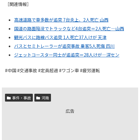
［関連情報］
高速道路で車多数が追突 7台炎上、2人死亡 山西
国道の路面陥没でトラックなど4台追突＝2人死亡―山西
観光バスに路線バス追突 1人死亡37人けが 天津
バスとセミトレーラーが追突事故 乗客5人死傷 四川
ジェットコースター同士が追追突＝28人けが―深セン
#中国 #交通事故 #定員超過 #ワゴン車 #疲労運転
事件・事故
河南
広告