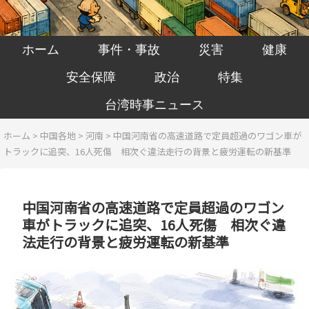
ホーム
事件・事故
災害
健康
安全保障
政治
特集
台湾時事ニュース
ホーム
>
中国各地
>
河南
>
中国河南省の高速道路で定員超過のワゴン車が
トラックに追突、16人死傷 相次ぐ違法走行の背景と疲労運転の新基準
中国河南省の高速道路で定員超過のワゴン
車がトラックに追突、16人死傷 相次ぐ違
法走行の背景と疲労運転の新基準