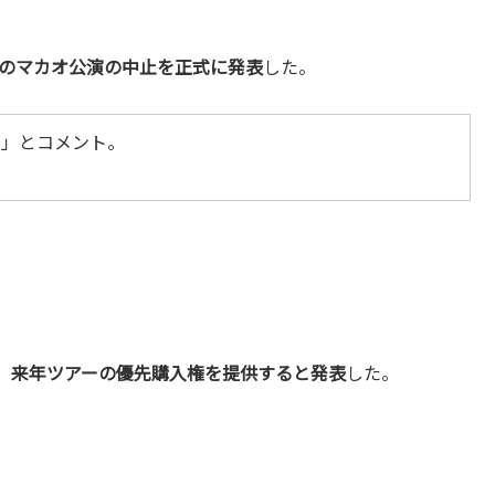
0日のマカオ公演の中止を正式に発表
した。
定」とコメント。
、
来年ツアーの優先購入権を提供すると発表
した。