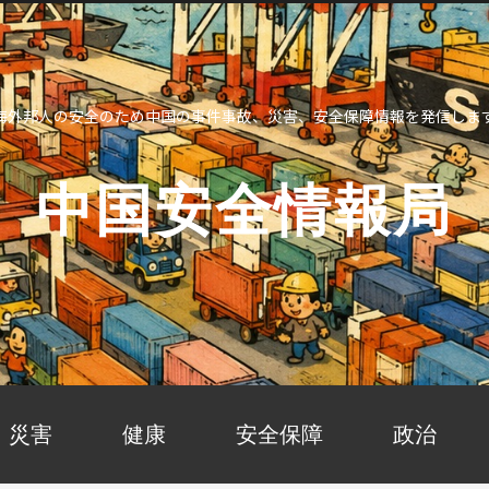
海外邦人の安全のため中国の事件事故、災害、安全保障情報を発信しま
中国安全情報局
災害
健康
安全保障
政治