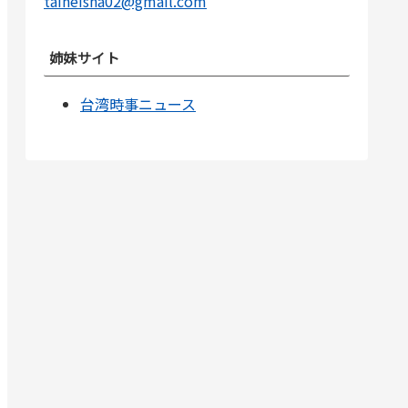
taiheisha02@gmail.com
姉妹サイト
台湾時事ニュース