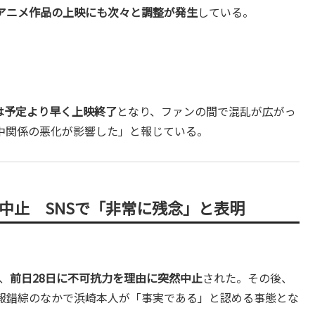
アニメ作品の上映にも次々と調整が発生
している。
』は予定より早く上映終了
となり、ファンの間で混乱が広がっ
中関係の悪化が影響した」と報じている。
中止 SNSで「非常に残念」と表明
、
前日28日に不可抗力を理由に突然中止
された。その後、
報錯綜のなかで浜崎本人が「事実である」と認める事態とな