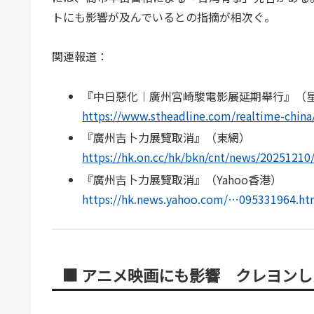
トにも影響が及んでいるとの指摘が相次ぐ。
関連報道：
『中日惡化︱廣州宮崎駿電影展延期舉行』（
https://www.stheadline.com/realtime-china
『廣州吉卜力展覽取消』（東網）
https://hk.on.cc/hk/bkn/cnt/news/202512
『廣州吉卜力展覽取消』（Yahoo香港）
https://hk.news.yahoo.com/…095331964.ht
■ アニメ映画にも影響 クレヨン