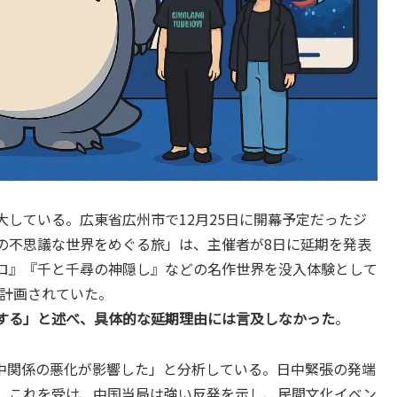
している。広東省広州市で12月25日に開幕予定だったジ
の不思議な世界をめぐる旅」は、主催者が8日に延期を発表
ロ』『千と千尋の神隠し』などの名作世界を没入体験として
が計画されていた。
する」と述べ、具体的な延期理由には言及しなかった
。
中関係の悪化が影響した」と分析している。日中緊張の発端
。これを受け、中国当局は強い反発を示し、民間文化イベン