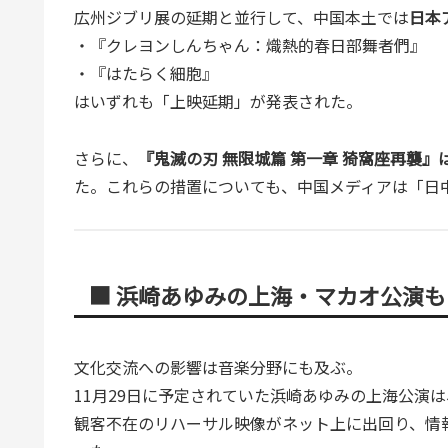
広州ジブリ展の延期と並行して、中国本土では
日本
・『クレヨンしんちゃん：熾熱的春日部舞者們』
・『はたらく細胞』
はいずれも「上映延期」が発表された。
さらに、
『鬼滅の刃 無限城篇 第一章 猗窩座再襲
た。これらの措置についても、中国メディアは「日
■ 浜崎あゆみの上海・マカオ公演も
文化交流への影響は音楽分野にも及ぶ。
11月29日に予定されていた浜崎あゆみの上海公演は
観客不在のリハーサル映像がネット上に出回り、情