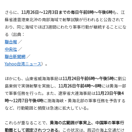
さらに、
11月26日〜12月3日までの毎日午前8時〜午後6時
も、江
蘇省連雲港東北沖の南部海域で射撃試験が行われると公告されて
おり、同じ海域でほぼ3週間にわたり軍事行動が継続することにな
る（出典：
聯合報
／
中央社
／
聯合新聞網
／
Yahoo台湾ニュース
）。
ほかにも、山東省威海海事局は
11月24日午前6時〜午後5時
に劉公
島東側で実弾射撃を実施し、
11月26日午前4時〜8時
には黄海一部
で軍事任務を行った。また、遼寧省大連海事局は
11月23日午後4
時〜12月7日午後4時
に渤海海峡・黄海北部の軍事任務を予告する
など、行動範囲と頻度は急速に拡大している。
これらが重なることで、
黄海の広範囲が事実上、中国軍の軍事行
動圏として固定されつつある
。この状況は、周辺の海上交通だけ