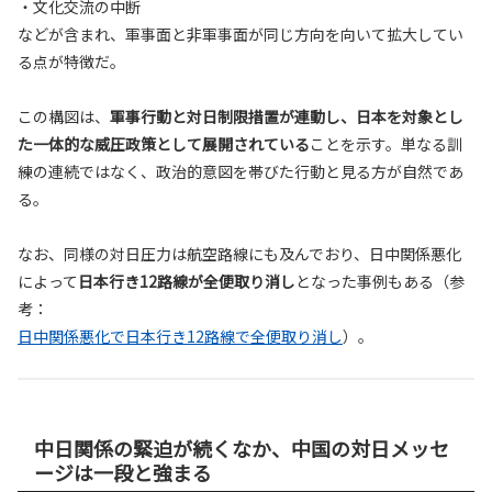
・文化交流の中断
などが含まれ、軍事面と非軍事面が同じ方向を向いて拡大してい
る点が特徴だ。
この構図は、
軍事行動と対日制限措置が連動し、日本を対象とし
た一体的な威圧政策として展開されている
ことを示す。単なる訓
練の連続ではなく、政治的意図を帯びた行動と見る方が自然であ
る。
なお、同様の対日圧力は航空路線にも及んでおり、日中関係悪化
によって
日本行き12路線が全便取り消し
となった事例もある（参
考：
日中関係悪化で日本行き12路線で全便取り消し
）。
中日関係の緊迫が続くなか、中国の対日メッセ
ージは一段と強まる