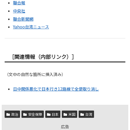
聯合報
中央社
聯合新聞網
Yahoo台湾ニュース
［関連情報（内部リンク）］
（文中の自然な箇所に挿入済み）
日中関係悪化で日本行き12路線で全便取り消し
政治
安全保障
日本
米国
台湾
広告