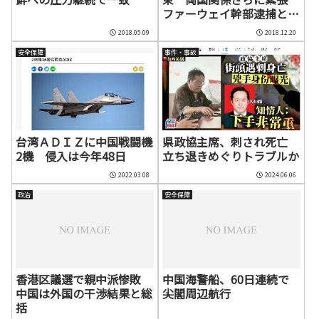
ファーウェイ幹部逮捕と関
連か
2018.05.09
2018.12.20
安全保障
事件・事故
台湾ＡＤＩＺに中国戦闘機
県政協主席、刺され死亡
2機 侵入は今年48日
立ち退きめぐりトラブルか
2022.03.08
2024.06.06
政治
安全保障
香港区議選で親中派惨敗
中国海警船、60日連続で
中国は外国の干渉結果と総
尖閣周辺航行
括