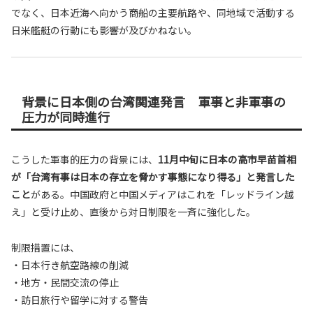
でなく、日本近海へ向かう商船の主要航路や、同地域で活動する
日米艦艇の行動にも影響が及びかねない。
背景に日本側の台湾関連発言 軍事と非軍事の
圧力が同時進行
こうした軍事的圧力の背景には、
11月中旬に日本の高市早苗首相
が「台湾有事は日本の存立を脅かす事態になり得る」と発言した
こと
がある。中国政府と中国メディアはこれを「レッドライン越
え」と受け止め、直後から対日制限を一斉に強化した。
制限措置には、
・日本行き航空路線の削減
・地方・民間交流の停止
・訪日旅行や留学に対する警告