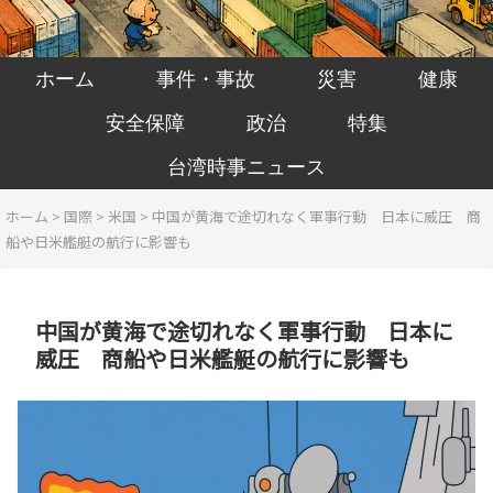
ホーム
事件・事故
災害
健康
安全保障
政治
特集
台湾時事ニュース
ホーム
>
国際
>
米国
>
中国が黄海で途切れなく軍事行動 日本に威圧 商
船や日米艦艇の航行に影響も
中国が黄海で途切れなく軍事行動 日本に
威圧 商船や日米艦艇の航行に影響も