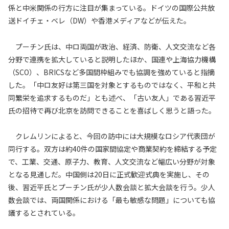
係と中米関係の行方に注目が集まっている。ドイツの国際公共放
送ドイチェ・ベレ（DW）や香港メディアなどが伝えた。
プーチン氏は、中ロ両国が政治、経済、防衛、人文交流など各
分野で連携を拡大していると説明したほか、国連や上海協力機構
（SCO）、BRICSなど多国間枠組みでも協調を強めていると指摘
した。「中ロ友好は第三国を対象とするものではなく、平和と共
同繁栄を追求するものだ」とも述べ、「古い友人」である習近平
氏の招待で再び北京を訪問できることを喜ばしく思うと語った。
クレムリンによると、今回の訪中には大規模なロシア代表団が
同行する。双方は約40件の国家間協定や商業契約を締結する予定
で、工業、交通、原子力、教育、人文交流など幅広い分野が対象
となる見通しだ。中国側は20日に正式歓迎式典を実施し、その
後、習近平氏とプーチン氏が少人数会談と拡大会談を行う。少人
数会談では、両国関係における「最も敏感な問題」についても協
議するとされている。