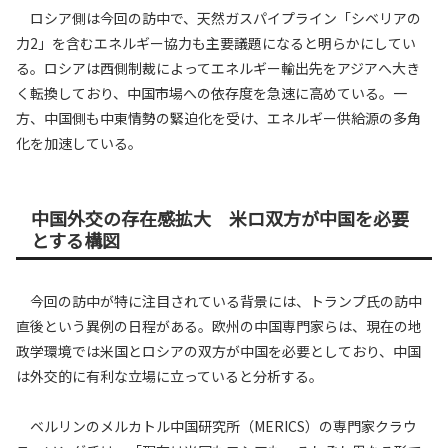
ロシア側は今回の訪中で、天然ガスパイプライン「シベリアの
力2」を含むエネルギー協力も主要議題になると明らかにしてい
る。ロシアは西側制裁によってエネルギー輸出先をアジアへ大き
く転換しており、中国市場への依存度を急速に高めている。一
方、中国側も中東情勢の緊迫化を受け、エネルギー供給源の多角
化を加速している。
中国外交の存在感拡大 米ロ双方が中国を必要
とする構図
今回の訪中が特に注目されている背景には、トランプ氏の訪中
直後という異例の日程がある。欧州の中国専門家らは、現在の地
政学環境では米国とロシアの双方が中国を必要としており、中国
は外交的に有利な立場に立っていると分析する。
ベルリンのメルカトル中国研究所（MERICS）の専門家クラウ