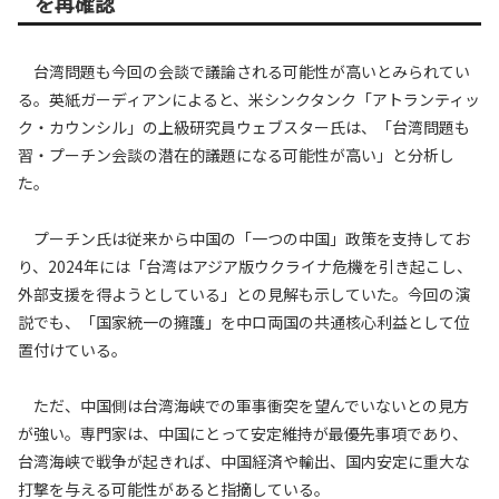
を再確認
台湾問題も今回の会談で議論される可能性が高いとみられてい
る。英紙ガーディアンによると、米シンクタンク「アトランティッ
ク・カウンシル」の上級研究員ウェブスター氏は、「台湾問題も
習・プーチン会談の潜在的議題になる可能性が高い」と分析し
た。
プーチン氏は従来から中国の「一つの中国」政策を支持してお
り、2024年には「台湾はアジア版ウクライナ危機を引き起こし、
外部支援を得ようとしている」との見解も示していた。今回の演
説でも、「国家統一の擁護」を中ロ両国の共通核心利益として位
置付けている。
ただ、中国側は台湾海峡での軍事衝突を望んでいないとの見方
が強い。専門家は、中国にとって安定維持が最優先事項であり、
台湾海峡で戦争が起きれば、中国経済や輸出、国内安定に重大な
打撃を与える可能性があると指摘している。