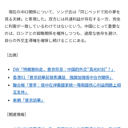
現在の中ロ関係について、ソング氏は「同じベッドで別の夢を
見る夫婦」と表現した。双方には共通利益が存在する一方、完全
に利害が一致しているわけではないという。中国にとって重要な
のは、ロシアとの戦略関係を維持しつつも、過度な依存を避け、
自らの外交主導権を確保し続けることにある。
［出典］
DW「特朗普刚走，普京将至：中国的外交“高光时刻”？」
香港01「普京訪華前發表講話 強調加強俄中合作關係」
聯合報「普亭：俄中在捍衛國家統一等兩國核心利益問題上相
互支持」
東網「普京訪華」
［関連情報］