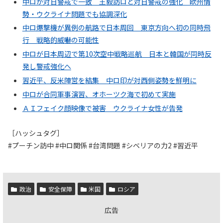
中ロが対日警戒で一致 王毅訪ロと対日警戒の強化 欧州情
勢・ウクライナ問題でも協調深化
中ロ爆撃機が異例の航路で日本周回 東京方向へ初の同時飛
行 戦略的威嚇の可能性
中ロが日本周辺で第10次空中戦略巡航 日本と韓国が同時反
発し警戒強化へ
習近平、反米陣営を結集 中ロ印が対西側姿勢を鮮明に
中ロが合同軍事演習、オホーツク海で初めて実施
ＡＩフェイク顔映像で被害 ウクライナ女性が告発
［ハッシュタグ］
#プーチン訪中 #中ロ関係 #台湾問題 #シベリアの力2 #習近平
政治
安全保障
米国
ロシア
広告