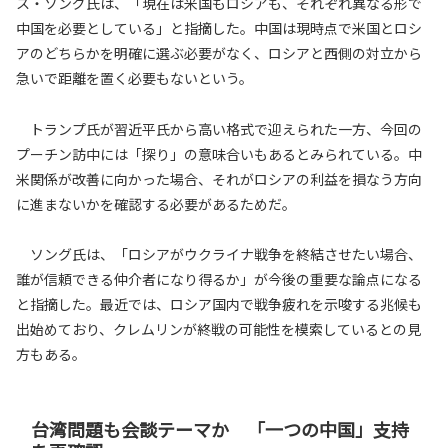
ス・ソング氏は、「現在は米国もロシアも、それぞれ異なる形で
中国を必要としている」と指摘した。中国は現時点で米国とロシ
アのどちらかを明確に選ぶ必要がなく、ロシアと西側の対立から
急いで距離を置く必要もないという。
トランプ氏が習近平氏から高い格式で迎えられた一方、今回の
プーチン訪中には「探り」の意味合いもあるとみられている。中
米関係が改善に向かった場合、それがロシアの利益を損なう方向
に進まないかを確認する必要があるためだ。
ソング氏は、「ロシアがウクライナ戦争を終結させたい場合、
誰が信頼できる仲介者になり得るか」が今後の重要な論点になる
と指摘した。最近では、ロシア国内で戦争疲れを示唆する兆候も
出始めており、クレムリンが終戦の可能性を模索しているとの見
方もある。
台湾問題も会談テーマか 「一つの中国」支持