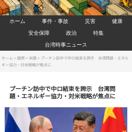
ホーム
事件・事故
災害
健康
安全保障
政治
特集
台湾時事ニュース
ホーム
>
国際
>
米国
>
プーチン訪中で中ロ結束を誇示 台湾問題・エネル
ギー協力・対米戦略が焦点に
プーチン訪中で中ロ結束を誇示 台湾問
題・エネルギー協力・対米戦略が焦点に