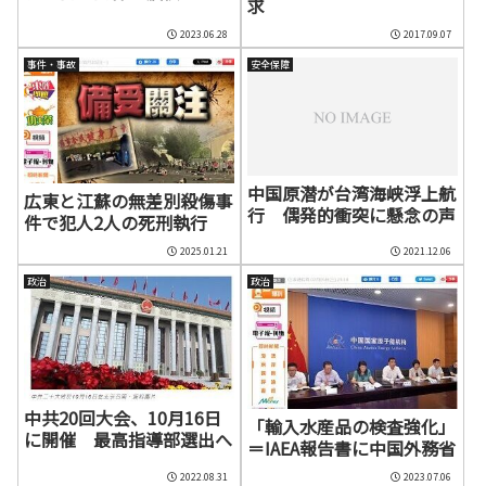
求
2023.06.28
2017.09.07
事件・事故
安全保障
中国原潜が台湾海峡浮上航
広東と江蘇の無差別殺傷事
行 偶発的衝突に懸念の声
件で犯人2人の死刑執行
2025.01.21
2021.12.06
政治
政治
中共20回大会、10月16日
「輸入水産品の検査強化」
に開催 最高指導部選出へ
＝IAEA報告書に中国外務省
2022.08.31
2023.07.06