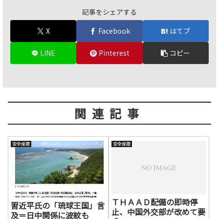
記事をシェアする
X
Facebook
はてブ
LINE
Pinterest
コピー
関連記事
安全保障
安全保障
ＴＨＡＡＤ配備の即時停
習近平氏の「琉球王国」言
止、中国外交部が改めて要
及＝日中関係に波紋も