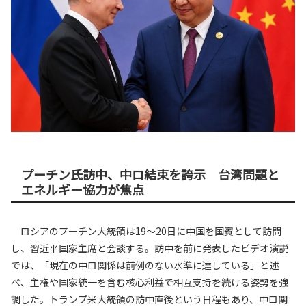
プーチン氏訪中、中ロ結束を誇示 台湾問題と
エネルギー協力が焦点
ロシアのプーチン大統領は19～20日に中国を国賓として訪問
し、習近平国家主席と会談する。訪中を前に発表したビデオ演説
では、「現在の中ロ関係は前例のない水準に達している」と述
べ、主権や国家統一を含む核心利益で相互支持を続ける姿勢を強
調した。トランプ米大統領の訪中直後という日程もあり、中ロ関