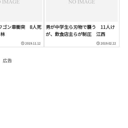
ワゴン車衝突 8人死
男が中学生ら刃物で襲う 11人け
吉林
が、飲食店主らが制圧 江西
2019.11.12
2019.02.22
広告