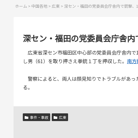
ホーム
>
中国各地
>
広東
>
深セン・福田の党委員会庁舎内で銃撃、1
深セン・福田の党委員会庁舎内で
広東省深セン市福田区中心部の党委員会庁舎内で1
し男（61）を取り押さえ拳銃１丁を押収した。
南方
警察によると、両人は顔見知りでトラブルがあっ
る。
事件・事故
広東