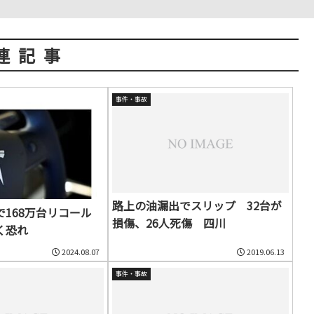
連記事
事件・事故
路上の油漏出でスリップ 32台が
で168万台リコール
損傷、26人死傷 四川
く恐れ
2024.08.07
2019.06.13
事件・事故