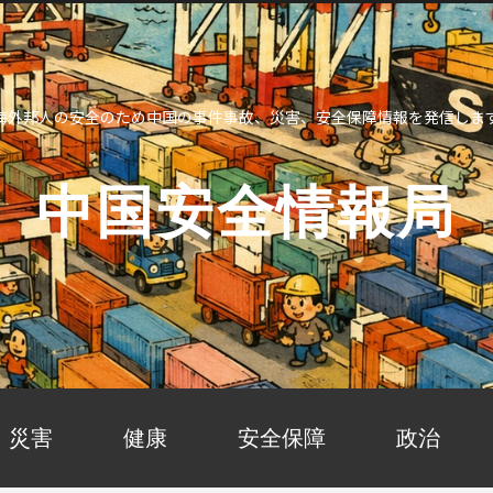
海外邦人の安全のため中国の事件事故、災害、安全保障情報を発信しま
中国安全情報局
災害
健康
安全保障
政治