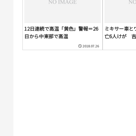
12日連続で高温「黄色」警報＝26
ミキサー車と
日から中東部で高温
亡6人けが 
2018.07.26