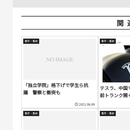
関
事件・事故
事件・事故
「独立学院」格下げで学生ら抗
テスラ、中国
議 警察と衝突も
前トランク開
2021.06.09
事件・事故
事件・事故