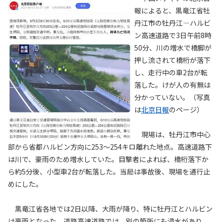
報によると、黒竜江省牡
丹江市の牡丹江―ハルビ
ン高速道路で3日午前8時
50分、川の増水で橋脚が
押し流されて橋桁が落下
し、走行中の車2台が転
落した。けが人の有無は
分かっていない。（写真
は
北京日報
のページ）
現場は、牡丹江市中心
部から省都ハルビン方向に253～254キロ離れた地点。高速道路下
は川で、豪雨のため増水していた。目撃者によれば、橋桁落下か
ら約5分後、小型車2台が転落した。当局は事故後、現場を通行止
めにした。
黒竜江省各地では2日以降、大雨が降り、特に牡丹江とハルビン
は豪雨となった。道路高速道路では、別の箇所にも浸水があり、