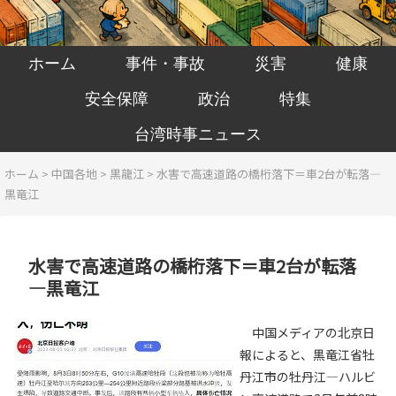
ホーム
事件・事故
災害
健康
安全保障
政治
特集
台湾時事ニュース
ホーム
>
中国各地
>
黒龍江
>
水害で高速道路の橋桁落下＝車2台が転落―
黒竜江
水害で高速道路の橋桁落下＝車2台が転落
―黒竜江
中国メディアの北京日
報によると、黒竜江省牡
丹江市の牡丹江―ハルビ