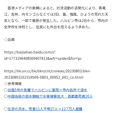
香港メディアの東網によると、対流活動の活発化により、黒竜
江、吉林、内モンゴルなどでは3日、雷、強風、ひょうの荒れた天
気となり、一部で竜巻が発生した。ハルビン市は2日から、市内の
全学校を休校とし、住民にも外出を控えるよう求めた。
◇出典
https://baijiahao.baidu.com/s?
id=1773196408569407813&wfr=spider&for=pc
https://hk.on.cc/hk/bkn/cnt/cnnews/20230803/bkn-
20230803102319509-0803_00952_001_cn.html
◇参考情報
○
台風5号の影響でハルビンに豪雨＝市内各所で浸水
○
中国当局の放水開始で水害被害拡大 首都圏死者20人
○
北京の洪水、死者11人不明27人＝12.7万人避難