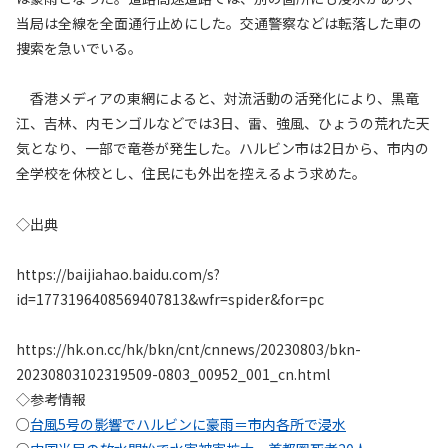
当局は全線を全面通行止めにした。交通警察などは転落した車の
捜索を急いでいる。
香港メディアの東網によると、対流活動の活発化により、黒竜
江、吉林、内モンゴルなどでは3日、雷、強風、ひょうの荒れた天
気となり、一部で竜巻が発生した。ハルビン市は2日から、市内の
全学校を休校とし、住民にも外出を控えるよう求めた。
◇出典
https://baijiahao.baidu.com/s?
id=1773196408569407813&wfr=spider&for=pc
https://hk.on.cc/hk/bkn/cnt/cnnews/20230803/bkn-
20230803102319509-0803_00952_001_cn.html
◇参考情報
○
台風5号の影響でハルビンに豪雨＝市内各所で浸水