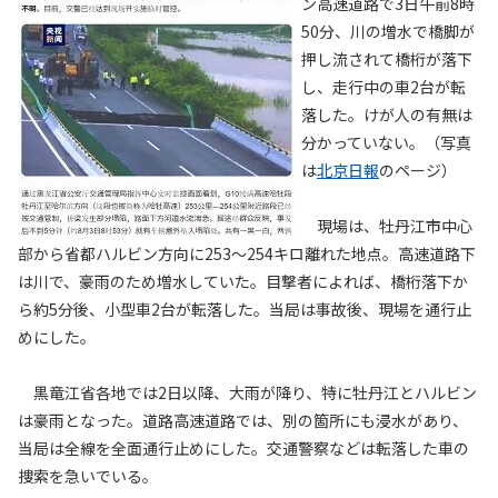
ン高速道路で3日午前8時
50分、川の増水で橋脚が
押し流されて橋桁が落下
し、走行中の車2台が転
落した。けが人の有無は
分かっていない。（写真
は
北京日報
のページ）
現場は、牡丹江市中心
部から省都ハルビン方向に253～254キロ離れた地点。高速道路下
は川で、豪雨のため増水していた。目撃者によれば、橋桁落下か
ら約5分後、小型車2台が転落した。当局は事故後、現場を通行止
めにした。
黒竜江省各地では2日以降、大雨が降り、特に牡丹江とハルビン
は豪雨となった。道路高速道路では、別の箇所にも浸水があり、
当局は全線を全面通行止めにした。交通警察などは転落した車の
捜索を急いでいる。