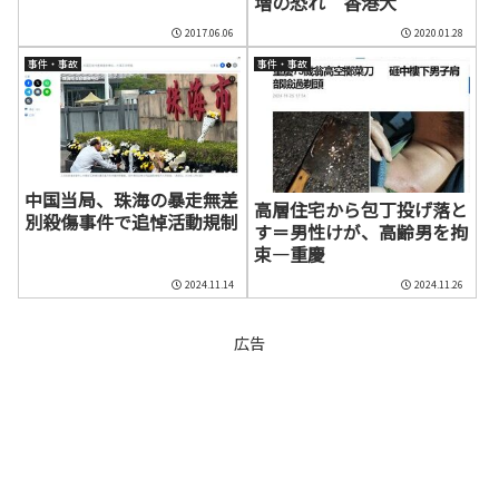
増の恐れ 香港大
2017.06.06
2020.01.28
事件・事故
事件・事故
中国当局、珠海の暴走無差
高層住宅から包丁投げ落と
別殺傷事件で追悼活動規制
す＝男性けが、高齢男を拘
束―重慶
2024.11.14
2024.11.26
広告