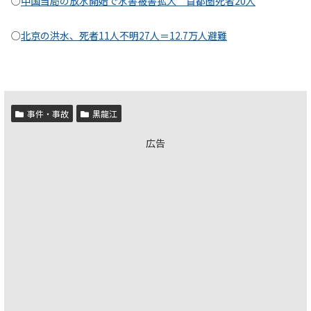
○
中国当局の放水開始で水害被害拡大 首都圏死者20人
○
北京の洪水、死者11人不明27人＝12.7万人避難
事件・事故
黒龍江
広告