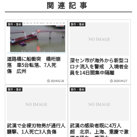
関連記事
事件・事故
事件・事故
道路橋に船衝突 橋桁崩
深セン市が海外から新型コ
落 車5台転落、7人死
ロナ流入を警戒 入境者全
傷 広州
員を14日間集中隔離
2024.02.26
2020.04.27
事件・事故
事件・事故
武漢で全裸刃物男が通行人
武漢の感染者既に4万人
襲撃、1人死亡3人負傷
超 北京、上海、重慶で激