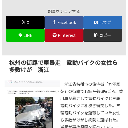
記事をシェアする
X
Facebook
はてブ
LINE
Pinterest
コピー
杭州の街路で車暴走 電動バイクの女性ら
多数けが 浙江
浙江省杭州市の住宅街「九堡家
苑」の街路で18日午後3時ごろ、乗
用車が暴走して電動バイクと三輪
電動バイクに相次ぎ衝突した。三
輪電動バイクを運転していた女性
ら多数がけがし病院に運ばれた。
当局が事故原因を調べている。ニ