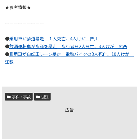
★参考情報★
ーーーーーーーーー
●
乗用車が歩道暴走 １人死亡、4人けが 四川
●
飲酒運転車が歩道を暴走 歩行者ら2人死亡、3人けが 広西
●
乗用車が自転車レーン暴走 電動バイクの3人死亡、10人けが
江蘇
事件・事故
浙江
広告