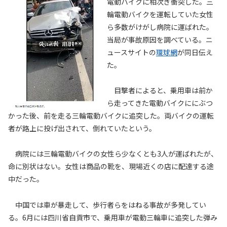
電動バイクに相次ぎ衝突した。三
輪電動バイクを運転していた女性
ら多数がけがし病院に運ばれた。
当局が事故原因を調べている。ニ
ュースサイトの
環球網
が同日伝え
た。
目撃者によると、乗用車は前か
ら走ってきた電動バイクににぶつ
かった後、前を走る三輪電動バイクに追突した。両バイクの運転
者が路上に投げ出されて、倒れていたという。
病院には三輪電動バイクの女性ら少なくとも3人が運ばれたが、
命に別状はない。女性は商品の靴を、現場近くの店に配達する途
中だった。
中国では車が暴走して、歩行者らをはねる事故が多発してい
る。6月には四川省自貢市で、乗用車が電動三輪車に追突した弾み