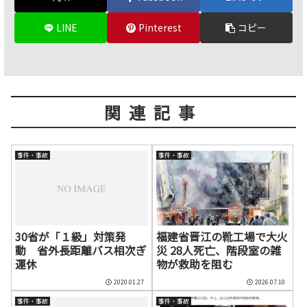
LINE
Pinterest
コピー
関連記事
事件・事故
事件・事故
30省が「１級」対策発
福建省晋江の靴工場で大火
動 省外長距離バス相次ぎ
災 28人死亡、階段室の雑
運休
物が救助を阻む
2020.01.27
2026.07.10
事件・事故
事件・事故