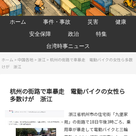
ホーム
事件・事故
災害
健康
安全保障
政治
特集
台湾時事ニュース
ホーム
>
中国各地
>
浙江
>
杭州の街路で車暴走 電動バイクの女性ら多数
けが 浙江
杭州の街路で車暴走 電動バイクの女性ら
多数けが 浙江
浙江省杭州市の住宅街「九堡家
苑」の街路で18日午後3時ごろ、乗
用車が暴走して電動バイクと三輪