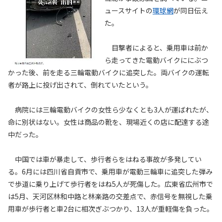
ュースサイトの
環球網
が同日伝え
た。
目撃者によると、乗用車は前か
ら走ってきた電動バイクににぶつ
かった後、前を走る三輪電動バイクに追突した。両バイクの運転
者が路上に投げ出されて、倒れていたという。
病院には三輪電動バイクの女性ら少なくとも3人が運ばれたが、
命に別状はない。女性は商品の靴を、現場近くの店に配達する途
中だった。
中国では車が暴走して、歩行者らをはねる事故が多発してい
る。6月には四川省自貢市で、乗用車が電動三輪車に追突した弾み
で歩道に乗り上げて歩行者をはね5人が死傷した。広東省広州市で
は5月、天河区林和中路と林楽路の交差点で、赤信号を無視した乗
用車が歩行者と車2台に相次ぎぶつかり、13人が重軽傷を負った。