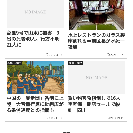
台風9号で山東に被害 3
水上レストランのガラス製
省の死者48人、行方不明
床割れる＝前区長が水死―
21人に
福建
2019.08.13
2023.11.14
事件・事故
事件・事故
中国の「暴走団」香港に上
買い物客将棋倒しで16人
陸 大音量行進に批判広が
重軽傷 開店セールで殺
る条例違反との指摘も
到 四川
2025.11.12
2019.09.05