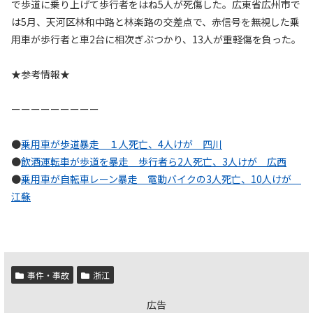
で歩道に乗り上げて歩行者をはね5人が死傷した。広東省広州市で
は5月、天河区林和中路と林楽路の交差点で、赤信号を無視した乗
用車が歩行者と車2台に相次ぎぶつかり、13人が重軽傷を負った。
★参考情報★
ーーーーーーーーー
●
乗用車が歩道暴走 １人死亡、4人けが 四川
●
飲酒運転車が歩道を暴走 歩行者ら2人死亡、3人けが 広西
●
乗用車が自転車レーン暴走 電動バイクの3人死亡、10人けが
江蘇
事件・事故
浙江
広告