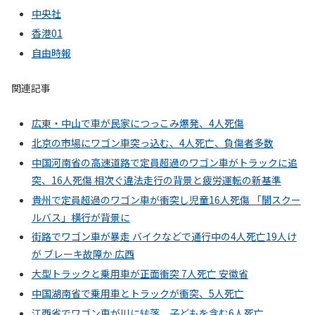
中央社
香港01
自由時報
関連記事
広東・中山で車が民家につっこみ爆発、4人死傷
北京の市場にワゴン車突っ込む、4人死亡、負傷者多数
中国河南省の高速道路で定員超過のワゴン車がトラックに追
突、16人死傷 相次ぐ違法走行の背景と疲労運転の新基準
貴州で定員超過のワゴン車が衝突し児童16人死傷 「闇スクー
ルバス」横行が背景に
街路でワゴン車が暴走 バイクなどで通行中の4人死亡19人け
が ブレーキ故障か 広西
大型トラックと乗用車が正面衝突 7人死亡 安徽省
中国湖南省で乗用車とトラックが衝突、5人死亡
江西省でワゴン車が川に转落、子どもを含む6人死亡