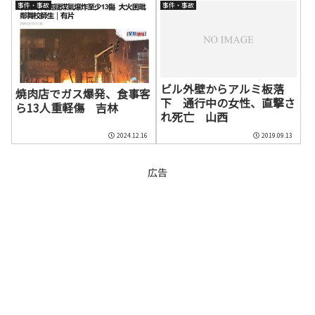
事件・事故
事件・事故
ビル外壁からアルミ板落
焼肉店でガス爆発、食事客
下 通行中の女性、直撃さ
ら13人重軽傷 吉林
れ死亡 山西
2024.12.16
2019.09.13
広告