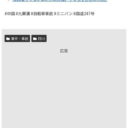
#中国 #九寨溝 #自動車事故 #ミニバン #国道247号
事件・事故
四川
広告