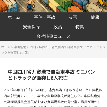
ホーム
事件・事故
災害
健康
安全保障
政治
特集
台湾時事ニュース
ホーム
>
中国各地
>
四川
>
中国四川省九寨溝で自動車事故 ミニバンとトラ
ックが衝突し6人死亡
中国四川省九寨溝で自動車事故 ミニバン
とトラックが衝突し6人死亡
2026年6月7日午前、中国四川省九寨溝（きゅうさいこう）県教区
内の郭元郷において、凄惨な自動車事故が発生した。中国共産党
九寨溝県委員会宣伝部および九寨溝県政府弁公室の職員が明かし