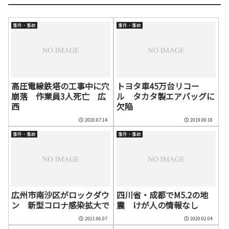
事件・事故
事件・事故
高圧電線鉄塔の工事中に穴
トヨタ車45万台リコー
崩落 作業員3人死亡 広
ル タカタ製エアバッグに
西
欠陥
2020.07.14
2019.09.18
事件・事故
事件・事故
広州市南沙区がロックダウ
四川省・成都でМ5.2の地
ン 新型コロナ感染拡大で
震 けが人の情報なし
2021.06.07
2020.02.04