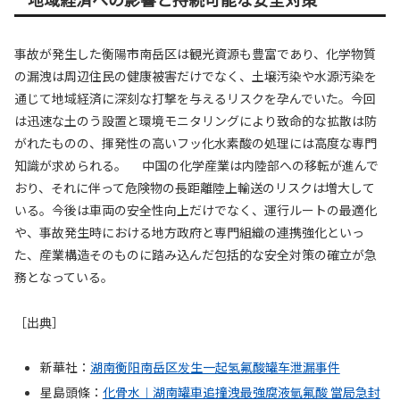
事故が発生した衡陽市南岳区は観光資源も豊富であり、化学物質
の漏洩は周辺住民の健康被害だけでなく、土壌汚染や水源汚染を
通じて地域経済に深刻な打撃を与えるリスクを孕んでいた。今回
は迅速な土のう設置と環境モニタリングにより致命的な拡散は防
がれたものの、揮発性の高いフッ化水素酸の処理には高度な専門
知識が求められる。 中国の化学産業は内陸部への移転が進んで
おり、それに伴って危険物の長距離陸上輸送のリスクは増大して
いる。今後は車両の安全性向上だけでなく、運行ルートの最適化
や、事故発生時における地方政府と専門組織の連携強化といっ
た、産業構造そのものに踏み込んだ包括的な安全対策の確立が急
務となっている。
［出典］
新華社：
湖南衡阳南岳区发生一起氢氟酸罐车泄漏事件
星島頭條：
化骨水︱湖南罐車追撞洩最強腐液氫氟酸 當局急封