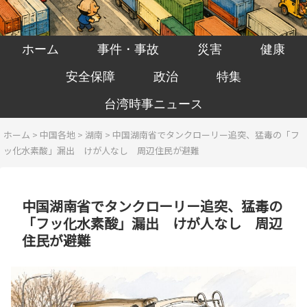
ホーム
事件・事故
災害
健康
安全保障
政治
特集
台湾時事ニュース
ホーム
>
中国各地
>
湖南
>
中国湖南省でタンクローリー追突、猛毒の「フ
ッ化水素酸」漏出 けが人なし 周辺住民が避難
中国湖南省でタンクローリー追突、猛毒の
「フッ化水素酸」漏出 けが人なし 周辺
住民が避難