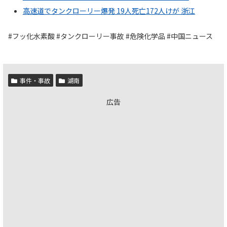
高速道でタンクローリー爆発 19人死亡172人けが 浙江
#フッ化水素酸 #タンクローリー事故 #危険化学品 #中国ニュース
事件・事故
湖南
広告