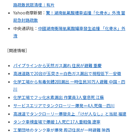
路疏散民眾清埋︱有片
Yahoo奇摩新聞：
驚！湖南氫氟酸槽車追撞「化骨水」外洩 當
局急封路疏散
中央通訊社：
中國湖南衡陽氫氟酸罐車發生追撞 「化骨水」外
洩
［関連情報］
パイプラインから天然ガス漏れ 住民が避難 重慶
高速道路で20台が玉突き＝白色ガス漏出で視程低下―安徽
化学工場から有毒気體2回漏出 一時住民30万人避難 中国・四
川
化学工場でフッ化水素漏出 作業員3人窒息死 江蘇
サービスエリアでタンクローリー爆発＝4人死傷―四川
高速道でタンクローリー爆發炎上 「けが人なし」と当局 福建
タンク車検査場で爆破 1人死亡17人重軽傷 遼寧
工業団地のタンク車が爆発 周辺住民が一時避難 陝西