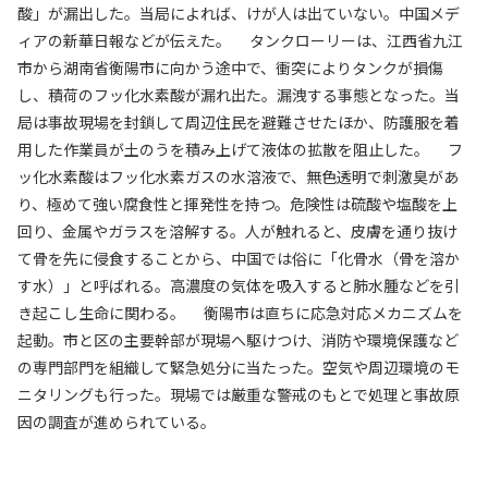
酸」が漏出した。当局によれば、けが人は出ていない。中国メデ
ィアの新華日報などが伝えた。 タンクローリーは、江西省九江
市から湖南省衡陽市に向かう途中で、衝突によりタンクが損傷
し、積荷のフッ化水素酸が漏れ出た。漏洩する事態となった。当
局は事故現場を封鎖して周辺住民を避難させたほか、防護服を着
用した作業員が土のうを積み上げて液体の拡散を阻止した。 フ
ッ化水素酸はフッ化水素ガスの水溶液で、無色透明で刺激臭があ
り、極めて強い腐食性と揮発性を持つ。危険性は硫酸や塩酸を上
回り、金属やガラスを溶解する。人が触れると、皮膚を通り抜け
て骨を先に侵食することから、中国では俗に「化骨水（骨を溶か
す水）」と呼ばれる。高濃度の気体を吸入すると肺水腫などを引
き起こし生命に関わる。 衡陽市は直ちに応急対応メカニズムを
起動。市と区の主要幹部が現場へ駆けつけ、消防や環境保護など
の専門部門を組織して緊急処分に当たった。空気や周辺環境のモ
ニタリングも行った。現場では厳重な警戒のもとで処理と事故原
因の調査が進められている。