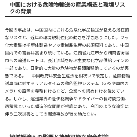
中国における危険物輸送の産業構造と環境リス
クの背景
今回の事故は、中国国内における危険化学品輸送が抱える潜在的
なリスクと、近年の環境規制強化の動きを浮き彫りにした。フッ
化水素酸は半導体製造やフッ素樹脂生産の必須原料であり、中国
国内での需要は高まり続けている。江西省九江市から湖南省衡陽
市への輸送ルートは、長江流域を結ぶ主要な化学品供給ラインの
一部であり、日常的に大量の危険物が長距離移動しているのが実
態である。 中国政府は安全生産法を相次いで改定し、危険物輸
送車両に対するリアルタイムの動的監視システム（GPSや車内カ
メラ）の設置を義務付けるなど、企業への締め付けを強めてい
る。しかし、運送業界の低価格競争やドライバーの長時間労働、
過積載といった構造的な問題が根底にあり、今回のような追突に
伴う二次災害としての漏洩事故が後を絶たない。
地域経済への影響と持続可能な安全対策