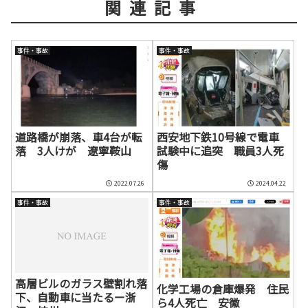
関連記事
事件・事故
事件・事故
道路橋が崩落、車4台が転
西安地下鉄10号線で電車
落 3人けが 遼寧鞍山
試験中に追突 職員3人死
傷
2022.07.26
2024.04.22
事件・事故
事件・事故
高層ビルのガラス壁割れ落
化学工場の倉庫爆発 住民
下、自動車に当たるー浙
ら4人死亡 安徽