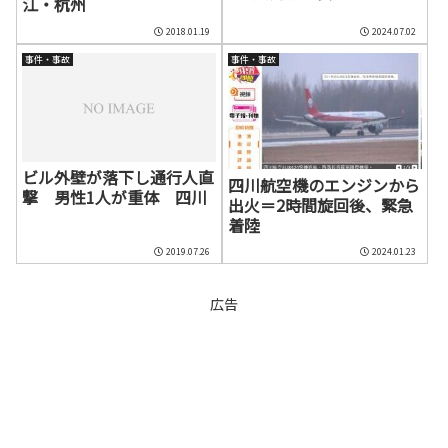
江・杭州
2018.01.19
2024.07.02
事件・事故
事件・事故
ビル外壁が落下し通行人直
四川航空機のエンジンから
撃 男性1人が重体 四川
出火＝2時間旋回後、緊急
着陸
2019.07.26
2024.01.23
広告