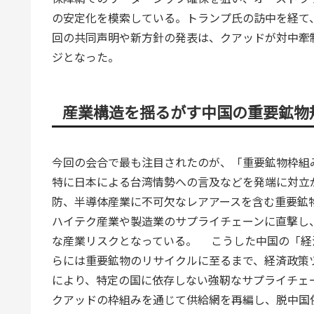
の安定化を模索している。トランプ氏の訪中を経て
回の共同声明や新方針の発表は、クアッドが対中牽
ジとなった。
産業構造を揺るがす中国の重要鉱物
今回の会合で最も注目されたのが、「重要鉱物枠組
特に日本による台湾情勢への言及などを発端に対立
防、半導体産業に不可欠なレアアースを含む重要鉱
ハイテク産業や製造業のサプライチェーンに直撃し
な産業リスクとなっている。 こうした中国の「経
らには重要鉱物のリサイクルに至るまで、経済政策
により、特定の国に依存しない強靭なサプライチェ
クアッドの枠組みを通じて供給網を再編し、脱中国