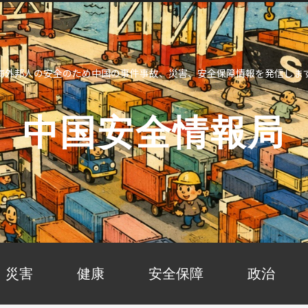
海外邦人の安全のため中国の事件事故、災害、安全保障情報を発信しま
中国安全情報局
災害
健康
安全保障
政治