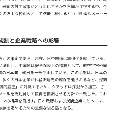
、米国の対中政策がどう変化するかを各国が注視する中、今
制の強固な枠組みとして機能し続けるという明確なメッセー
規制と企業戦略への影響
み」の策定である。現在、日中関係は緊迫化を続けている。
が激化し、中国側は安全保障上の措置として、航空宇宙や国
物の日本向け輸出を一部停止している。この事態は、日本の
、多くの日本企業が代替調達先の確保を迫られるなど、深刻
済的威圧」に対抗するため、クアッドは採掘から加工、さ
ツールを総動員して投資を協調させる方針で一致した。これ
ーンの構築を目指す。日本政府および民間企業にとっては、
依存を進めるための重要な後ろ盾となる。