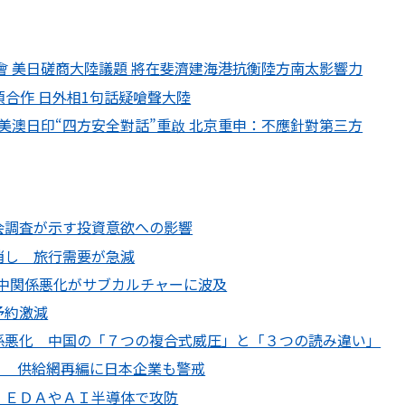
會 美日磋商大陸議題 將在斐濟建海港抗衡陸方南太影響力
項合作 日外相1句話疑嗆聲大陸
美澳日印“四方安全對話”重啟 北京重申：不應針對第三方
会調査が示す投資意欲への影響
消し 旅行需要が急減
 日中関係悪化がサブカルチャーに波及
予約激減
係悪化 中国の「７つの複合式威圧」と「３つの読み違い」
」 供給網再編に日本企業も警戒
 ＥＤＡやＡＩ半導体で攻防