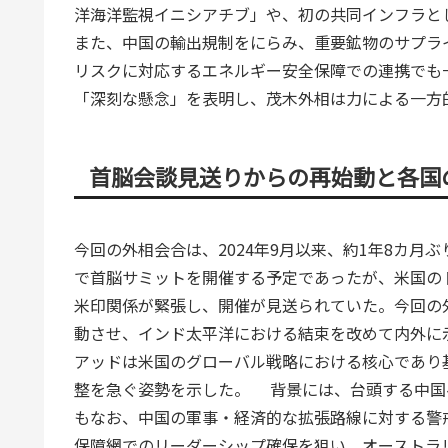
洋海洋監視イニシアチブ」や、初の共同インフラと
また、中国の輸出規制をにらみ、重要鉱物のサプラ
リスクに対応するエネルギー安全保障での連携でも
「深刻な懸念」を表明し、茂木外相は力による一方
首脳会談見送りからの再始動と各国
今回の外相会合は、2024年9月以来、約1年8カ
で首脳サミットを開催する予定であったが、米国の
米印関係が緊張し、開催が見送られていた。今回の
動させ、インド太平洋における結束を改めて内外に
アッドは米国のグローバル戦略における核心であり
整を急ぐ姿勢を示した。 背景には、台頭する中国
もなお、中国の軍事・経済的な拡張路線に対する警
保障網でのリーダーシップ確保を狙い、オーストラ