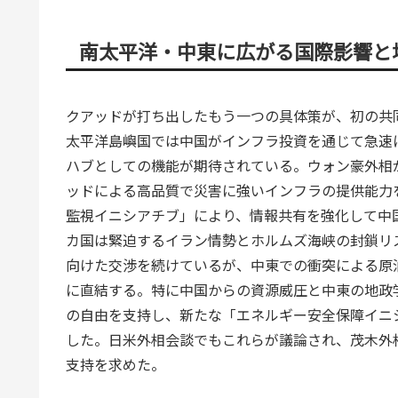
南太平洋・中東に広がる国際影響と
クアッドが打ち出したもう一つの具体策が、初の共
太平洋島嶼国では中国がインフラ投資を通じて急速
ハブとしての機能が期待されている。ウォン豪外相
ッドによる高品質で災害に強いインフラの提供能力
監視イニシアチブ」により、情報共有を強化して中
カ国は緊迫するイラン情勢とホルムズ海峡の封鎖リ
向けた交渉を続けているが、中東での衝突による原
に直結する。特に中国からの資源威圧と中東の地政
の自由を支持し、新たな「エネルギー安全保障イニ
した。日米外相会談でもこれらが議論され、茂木外
支持を求めた。