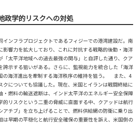
地政学的リスクへの対処
同インフラプロジェクトであるフィジーでの港湾建設だ。南
に影響力を拡大しており、これに対抗する戦略的後勤・海洋
が「太平洋地域への過去最強の関与」と自評した通り、クア
を誇示する狙いがある。さらに、監視能力を統合した「海洋
国の海洋進出を牽制する海洋秩序の維持を狙う。 また、4
スクについても協議した。現在、米国とイランは戦闘終結に
油・燃料の輸送遮断は、インド太平洋のエネルギー安全保障
学的リスクという二重の脅威に直面する中、クアッドは航行
シアチブ」を立ち上げることで、燃料供給網の防衛に乗り出
相は早期の平穏化と航行安全確保の重要性を訴え、米国側の