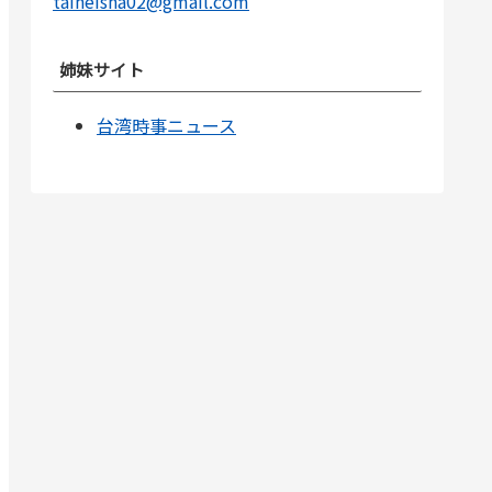
taiheisha02@gmail.com
姉妹サイト
台湾時事ニュース