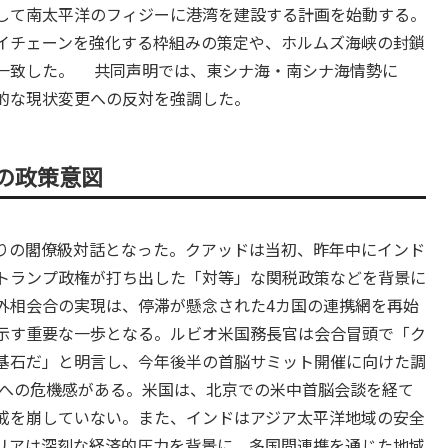
して南太平洋のフィジーに港湾を建設する計画を始動する。
イチェーンを強化する枠組みの策定や、ホルムズ海峡の封鎖
一致した。 共同声明では、東シナ海・南シナ海情勢に
的な現状変更への反対を強調した。
の政策意図
月ぶりの閣僚級対話となった。クアッドは当初、昨年中にインド
トランプ政権が打ち出した「対等」な関税政策などを背景に
外相会合の実現は、停滞が懸念された4カ国の連携網を再始
示す重要な一歩となる。ルビオ米国務長官は会合冒頭で「ク
基石だ」と明言し、今年後半の首脳サミット開催に向けた調
への危機感がある。米国は、北京での米中首脳会談を経て
戒を崩していない。また、インドはアジア太平洋地域の安全
リアは深刻な経済的圧力を背景に、多国間連携を通じた地域