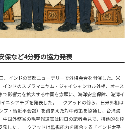
安保など4分野の協力発表
26日、インドの首都ニューデリーで外相会合を開催した。米
、インドのスブラマニヤム・ジャイシャンカル外相、オース
事で影響力を拡大する中国を念頭に、海洋安全保障、港湾イ
同イニシアチブを発表した。 クアッドの傍ら、日米外相は
ランプ・習近平会談）を踏まえた対中政策を協議し、台湾海
、中国外務省の毛寧報道官は同日の記者会見で、排他的な枠
反発した。 クアッドは監視能力を統合する「インド太平