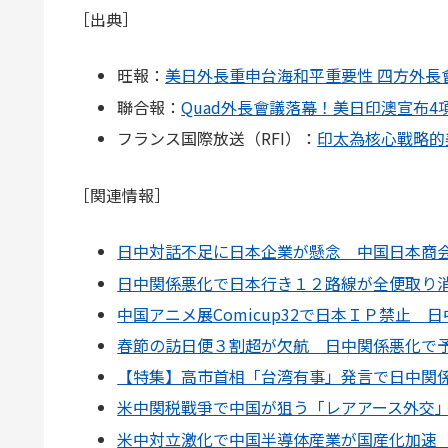
［出典］
旺報：
美日外長重申台海和平重要性 四方外長
聯合報：
Quad外長會議落幕！美日印澳宣布4
フランス国際放送（RFI）：
印太為核心戰略的
［関連情報］
日中対話不足に日本企業が懸念 中国日本商
日中関係悪化で日本行き１２路線が全便取り
中国アニメ展Comicup32で日本ＩＰ禁止
春節の訪日便３割超が欠航 日中関係悪化で
【特集】高市首相「台湾有事」発言で日中関
米中関税戰爭で中国が狙う「レアアース外交
米中対立激化で中国半導体産業が国産化加速