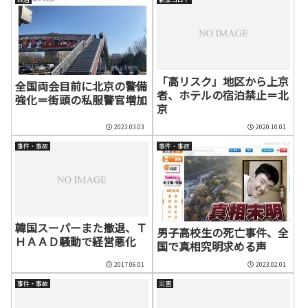
「高リスク」地区から上京
全国両会目前に北京の警備
者、ホテルの宿泊禁止＝北
強化＝街頭の私服警官増加
京
2023.03.03
2020.10.01
事件・事故
事件・事故
韓国スーパーまた撤退、Ｔ
男子高校生の死亡事件、全
ＨＡＡＤ騒動で経営悪化
国で真相究明求める声
2017.06.01
2023.02.01
事件・事故
災害