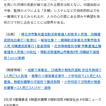
を用いた同様の悲劇が繰り返される懸念は拭えない。中国当局は
今後、監視カメラによる「天網」システムなどの技術的抑止力を
一層強化するとみられるが、人々の心の底にある恨みや絶望を技
術だけで封じ込めることには限界がある。
［出典］ ・
傳北京市集有重型剷泥車衝撞人群致多人死傷 司機遭
民眾拖出暴打 | 香港01
・
報復社會？︱網傳剷泥車衝北京集市致多
人死 司機遭民眾暴打 | 星島頭條
・
北京傳無差別攻擊 市集遭推土機
衝撞多人死傷 | 中央社
・
傳剷泥車撞房山市集致8死 司機疑不滿強
拆 | on.cc東網
［関連情報］ ・
成都で車暴走、19歳男が無免許運転 赤信号無視で
1人死亡6人負傷
・
衝撃の十堰車暴走事件：小学校前で1人死亡4人
重傷、無差別襲撃の可能性で厳戒態勢
・
小学校前で刃物男が無差
別襲撃＝2人死亡3人けが―湖南
#北京 #重機暴走 #無差別襲撃 #強制収用 #報復社会 #中国ニュース
#治安悪化