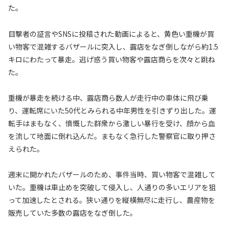
た。
目撃者の証言やSNSに投稿された動画によると、黄色い重機が買
い物客で混雑するバザールに突入し、露店をなぎ倒しながら約1.5
キロにわたって暴走。逃げ惑う買い物客や露店商らを次々と跳ね
た。
重機が暴走を続ける中、露店商ら数人が走行中の車体に飛び乗
り、運転席にいた50代とみられる中年男性を引きずり出した。運
転手はまもなく、憤慨した群衆から激しい暴行を受け、顔から血
を流して地面に倒れ込んだ。まもなく急行した警察官に取り押さ
えられた。
週末に開かれたバザールのため、事件当時、買い物客で混雑して
いた。重機は車止めを突破して侵入し、人通りの多いエリアを狙
って加速したとされる。狭い通りを縦横無尽に走行し、農産物を
販売していた多数の露店をなぎ倒した。