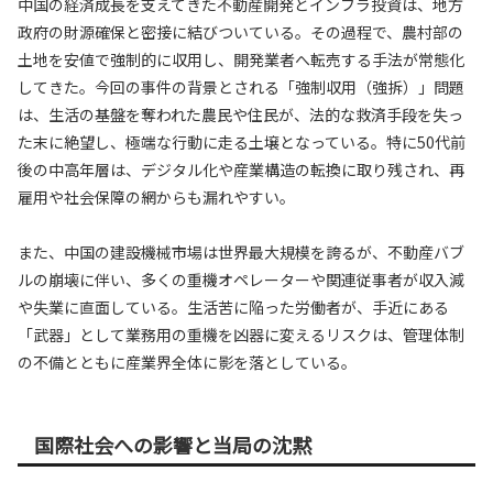
中国の経済成長を支えてきた不動産開発とインフラ投資は、地方
政府の財源確保と密接に結びついている。その過程で、農村部の
土地を安値で強制的に収用し、開発業者へ転売する手法が常態化
してきた。今回の事件の背景とされる「強制収用（強拆）」問題
は、生活の基盤を奪われた農民や住民が、法的な救済手段を失っ
た末に絶望し、極端な行動に走る土壌となっている。特に50代前
後の中高年層は、デジタル化や産業構造の転換に取り残され、再
雇用や社会保障の網からも漏れやすい。
また、中国の建設機械市場は世界最大規模を誇るが、不動産バブ
ルの崩壊に伴い、多くの重機オペレーターや関連従事者が収入減
や失業に直面している。生活苦に陥った労働者が、手近にある
「武器」として業務用の重機を凶器に変えるリスクは、管理体制
の不備とともに産業界全体に影を落としている。
国際社会への影響と当局の沈黙