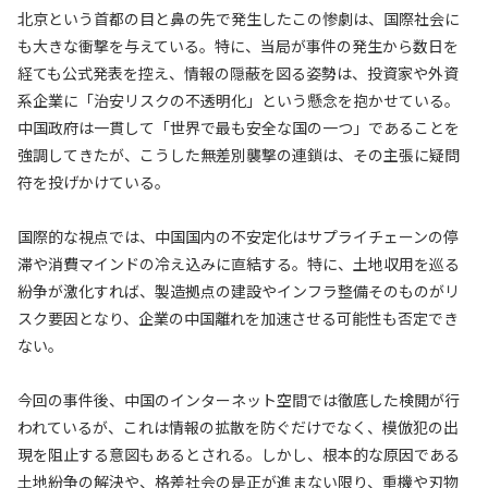
北京という首都の目と鼻の先で発生したこの惨劇は、国際社会に
も大きな衝撃を与えている。特に、当局が事件の発生から数日を
経ても公式発表を控え、情報の隠蔽を図る姿勢は、投資家や外資
系企業に「治安リスクの不透明化」という懸念を抱かせている。
中国政府は一貫して「世界で最も安全な国の一つ」であることを
強調してきたが、こうした無差別襲撃の連鎖は、その主張に疑問
符を投げかけている。
国際的な視点では、中国国内の不安定化はサプライチェーンの停
滞や消費マインドの冷え込みに直結する。特に、土地収用を巡る
紛争が激化すれば、製造拠点の建設やインフラ整備そのものがリ
スク要因となり、企業の中国離れを加速させる可能性も否定でき
ない。
今回の事件後、中国のインターネット空間では徹底した検閲が行
われているが、これは情報の拡散を防ぐだけでなく、模倣犯の出
現を阻止する意図もあるとされる。しかし、根本的な原因である
土地紛争の解決や、格差社会の是正が進まない限り、重機や刃物