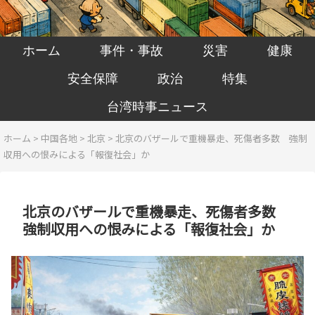
ホーム
事件・事故
災害
健康
安全保障
政治
特集
台湾時事ニュース
ホーム
>
中国各地
>
北京
>
北京のバザールで重機暴走、死傷者多数 強制
収用への恨みによる「報復社会」か
北京のバザールで重機暴走、死傷者多数
強制収用への恨みによる「報復社会」か