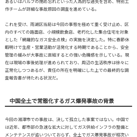
あるいはバルブの閉め忘れといった人為的な過失を含め、特別工
作チームが詳細な事故原因の調査を進めている。
これを受け、雨湖区当局は今回の事態を極めて重く受け止め、区
内のすべての路面店、小規模飲食店、老朽化した集合住宅を対象
とした「網羅的なガス安全点検」の実施を決定した。特に春節休
暇明けで生産・営業活動が活発化する時期であることから、安全
管理の緩みが大事故に直結するとの強い危機感を示している。現
在は現場の事後処理が進められており、周辺の生活秩序は徐々に
正常化しつつあるが、責任の所在を明確にした上での最終的な調
査報告書が待たれる状況だ。
中国全土で常態化するガス爆発事故の背景
今回の湘潭市での事故は、決して孤立した事案ではない。中国で
は近年、都市部の急速な拡大に対してガス供給インフラの整備と
メンテナンスが追いついておらず、全土でガス爆発事故が相次い