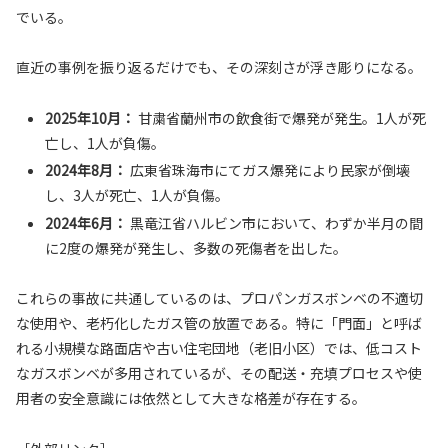
でいる。
直近の事例を振り返るだけでも、その深刻さが浮き彫りになる。
2025年10月：
甘粛省蘭州市の飲食街で爆発が発生。1人が死
亡し、1人が負傷。
2024年8月：
広東省珠海市にてガス爆発により民家が倒壊
し、3人が死亡、1人が負傷。
2024年6月：
黒竜江省ハルビン市において、わずか半月の間
に2度の爆発が発生し、多数の死傷者を出した。
これらの事故に共通しているのは、プロパンガスボンベの不適切
な使用や、老朽化したガス管の放置である。特に「門面」と呼ば
れる小規模な路面店や古い住宅団地（老旧小区）では、低コスト
なガスボンベが多用されているが、その配送・充填プロセスや使
用者の安全意識には依然として大きな格差が存在する。