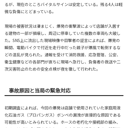
るが、現在のところバイタルサインは安定している。残る4人は軽
微な負傷にとどまっている。
現場の被害状況は凄まじく、爆発の衝撃波によって店舗が入居す
る建物の一部が損壊し、周辺に停車していた複数の車両も大破し
た。SNS上に流出した現場映像や目撃者の証言によれば、爆発の
瞬間、電動バイクで付近を走行中だった親子が爆風で転倒するな
どの混乱が見られた。通報を受けて消防救援、応急管理、公安、
衛生健康などの各部門が直ちに現場へ急行し、負傷者の救送や二
次災害防止のための安全点検が夜を徹して行われた。
事故原因と当局の緊急対応
初期調査によれば、今回の爆発は店舗で使用されていた家庭用液
化石油ガス（プロパンガス）ボンベの漏洩が直接的な原因である
可能性が高いとみられている。ホースの老朽化や接続部の緩み、