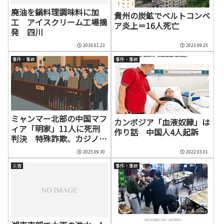
廃油を鍋料理調味料に加
貴州の炭鉱でベルトコンベ
工 アイスクリーム工場摘
ア炎上＝16人死亡
発 四川
2019.01.23
2023.09.25
事件・事故
事件・事故
ミャンマー北部の中国マフ
カンボジア「血液奴隷」は
ィア「明家」11人に死刑
作り話 中国人4人起訴
判決 特殊詐欺、カジノ、
麻薬取引、売春などに関与
2025.09.30
2022.03.01
災害
事件・事故