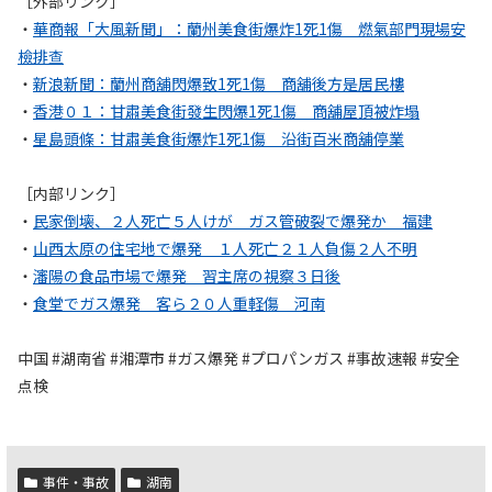
［外部リンク］
・
華商報「大風新聞」：蘭州美食街爆炸1死1傷 燃氣部門現場安
檢排查
・
新浪新聞：蘭州商舖閃爆致1死1傷 商舖後方是居民樓
・
香港０１：甘肅美食街發生閃爆1死1傷 商舖屋頂被炸塌
・
星島頭條：甘肅美食街爆炸1死1傷 沿街百米商舖停業
［内部リンク］
・
民家倒壊、２人死亡５人けが ガス管破裂で爆発か 福建
・
山西太原の住宅地で爆発 １人死亡２１人負傷２人不明
・
瀋陽の食品市場で爆発 習主席の視察３日後
・
食堂でガス爆発 客ら２０人重軽傷 河南
中国 #湖南省 #湘潭市 #ガス爆発 #プロパンガス #事故速報 #安全
点検
事件・事故
湖南