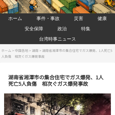
ホーム
事件・事故
災害
健康
安全保障
政治
特集
台湾時事ニュース
ホーム
>
中国各地
>
湖南
>
湖南省湘潭市の集合住宅でガス爆発、1人死亡5
人負傷 相次ぐガス爆発事故
湖南省湘潭市の集合住宅でガス爆発、1人
死亡5人負傷 相次ぐガス爆発事故