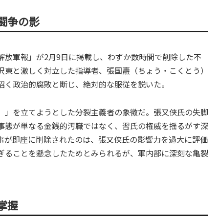
闘争の影
解放軍報」が2月9日に掲載し、わずか数時間で削除した不
沢東と激しく対立した指導者、張国燾（ちょう・こくとう）
招く政治的腐敗と断じ、絶対的な服従を説いた。
）」を立てようとした分裂主義者の象徴だ。張又侠氏の失脚
事態が単なる金銭的汚職ではなく、習氏の権威を揺るがす深
事が即座に削除されたのは、張又侠氏の影響力を過大に評価
ぎることを懸念したためとみられるが、軍内部に深刻な亀裂
掌握