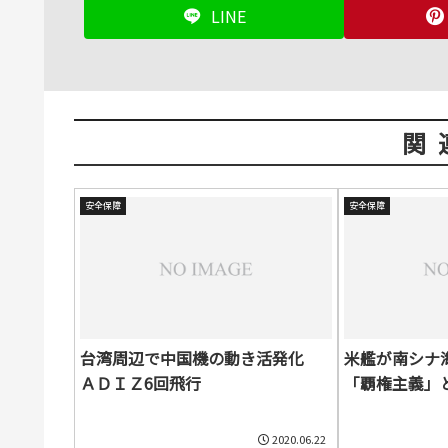
LINE
関
安全保障
安全保障
台湾周辺で中国機の動き活発化
米艦が南シナ
ＡＤＩＺ6回飛行
「覇権主義」
2020.06.22