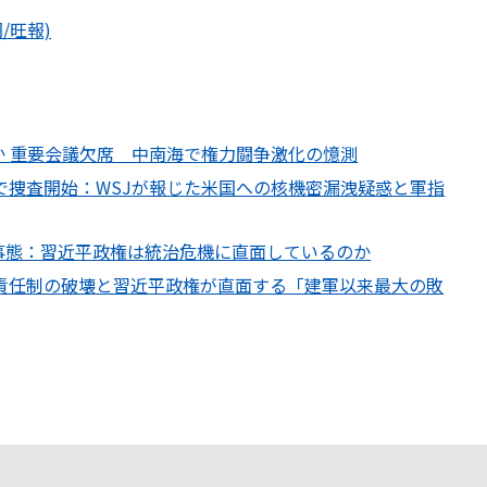
/旺報)
 重要会議欠席 中南海で権力闘争激化の憶測
」で捜査開始：WSJが報じた米国への核機密漏洩疑惑と軍指
事態：習近平政権は統治危機に直面しているのか
席責任制の破壊と習近平政権が直面する「建軍以来最大の敗