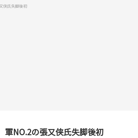
張又侠氏失脚後初
軍NO.2の張又侠氏失脚後初