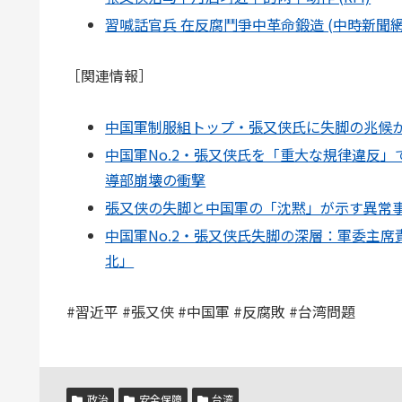
習喊話官兵 在反腐鬥爭中革命鍛造 (中時新聞網
［関連情報］
中国軍制服組トップ・張又侠氏に失脚の兆候か
中国軍No.2・張又侠氏を「重大な規律違反
導部崩壊の衝撃
張又侠の失脚と中国軍の「沈黙」が示す異常
中国軍No.2・張又侠氏失脚の深層：軍委主
北」
#習近平 #張又侠 #中国軍 #反腐敗 #台湾問題
政治
安全保障
台湾