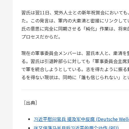
習氏は翌11日、党外人士との新年祝賀会においても
た。この発言は、軍内の大粛清と密接にリンクして
氏の意思に完全に同期させる「純化」作業は、将来
プロセスだからだ。
現在の軍事委員会メンバーは、習氏本人と、粛清を
る。習氏は引退幹部らに対しても「軍事委員会主席
で軍を統合しようとしている。志を得たように振る
るを得ない現状は、同時に「誰も信じられない」と
［出典］
习近平慰问官兵 提及军中反腐 (Deutsche Well
张又侠落马半月后习近平的两个动作 (RFI)