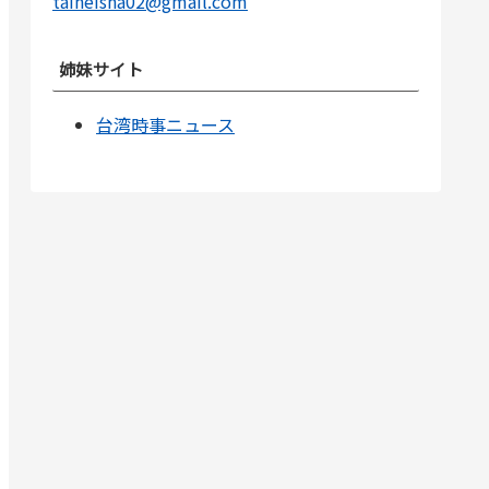
taiheisha02@gmail.com
姉妹サイト
台湾時事ニュース