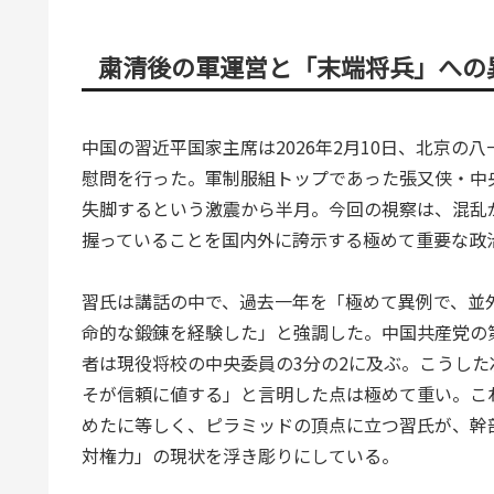
粛清後の軍運営と「末端将兵」への
中国の習近平国家主席は2026年2月10日、北京
慰問を行った。軍制服組トップであった張又侠・中
失脚するという激震から半月。今回の視察は、混乱
握っていることを国内外に誇示する極めて重要な政
習氏は講話の中で、過去一年を「極めて異例で、並
命的な鍛錬を経験した」と強調した。中国共産党の第
者は現役将校の中央委員の3分の2に及ぶ。こうし
そが信頼に値する」と言明した点は極めて重い。こ
めたに等しく、ピラミッドの頂点に立つ習氏が、幹
対権力」の現状を浮き彫りにしている。