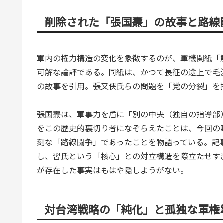
削除された「張国燾」の故事と路線
軍内の権力構造の変化を象徴するのが、軍機関紙「
可解な論評である。同紙は、かつて長征の途上で毛
の故事を引用。張又侠氏らの問題を「党の分裂」を
張国燾は、軍事力を盾に「別の中央（独自の指導部
をこの歴史的裏切り者になぞらえたことは、今回の
刻な「路線闘争」であったことを物語っている。記
し、習氏という「核心」との対立構造を際立たせす
が存在した事実はもはや隠しようがない。
対台湾戦略の「純化」と孤独な軍権