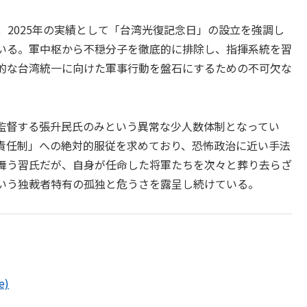
、2025年の実績として「台湾光復記念日」の設立を強調し
いる。軍中枢から不穏分子を徹底的に排除し、指揮系統を習
的な台湾統一に向けた軍事行動を盤石にするための不可欠な
監督する張升民氏のみという異常な少人数体制となってい
責任制」への絶対的服従を求めており、恐怖政治に近い手法
舞う習氏だが、自身が任命した将軍たちを次々と葬り去らざ
いう独裁者特有の孤独と危うさを露呈し続けている。
e)