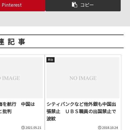
Pinterest
コピー
連記事
政治
海を航行 中国は
シティバンクなど他外銀も中国出
と批判
張禁止 ＵＢＳ職員の出国禁止で
波紋
2021.05.21
2018.10.24