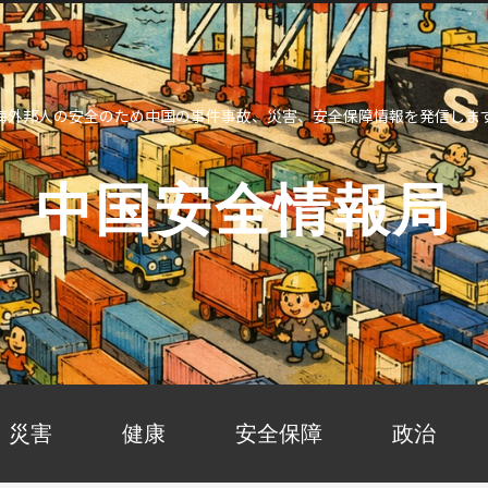
海外邦人の安全のため中国の事件事故、災害、安全保障情報を発信しま
中国安全情報局
災害
健康
安全保障
政治