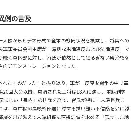
異例の言及
の八一大楼からビデオ形式で全軍の戦備状況を視察し、将兵への
央軍事委員会副主席が「深刻な規律違反および法律違反」で
が続く軍内部に対し、習氏が依然として揺るぎない統治権を
治的デモンストレーションとなった。
外れたものだった」と振り返り、軍が「反腐敗闘争の中で革
20回大会以降、粛清された上将は18人に達し、軍籍剥奪
た凄まじい「身内」の排除を経て、習氏が特に「末端将兵こ
れは、軍中枢の高級幹部層に対する拭い難い不信感を公に認
部層を飛び越えて末端組織に直接忠誠を求める「孤立した絶