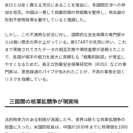
米ロとは全く異なる次元にあることを理由に、多国間交渉への参
加を拒否。中国は一貫して自衛防御の核戦略を堅持し、核兵器の
先制不使用政策を厳守していると強調した。
しかし、この不透明な状況に対し、国際的な安全保障の専門家か
らは強い懸念の声が上がっている。新STARTの失効に伴い、これ
まで実施されてきたデータの相互交換や現地査察が途絶えたこと
で、各国が相手の戦力を過大に見積もる「戦略的誤認」が発生し
やすくなるためだ。英王立防衛安全保障研究所（RUSI）などの専
門家は、意思疎通のパイプが失われたことが、不測の事態を招く
リスクを指摘している。
三国間の核軍拡競争が現実味
法的拘束力のある制限が消滅した今、世界は新たな核軍拡競争の
局面に入った。米国防総省は、中国が2030年までに核弾頭を1000