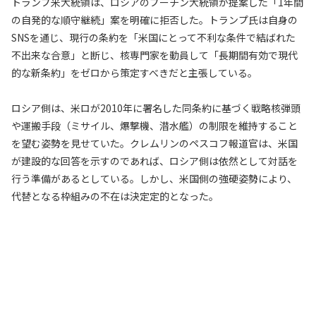
トランプ米大統領は、ロシアのプーチン大統領が提案した「1年間
の自発的な順守継続」案を明確に拒否した。トランプ氏は自身の
SNSを通じ、現行の条約を「米国にとって不利な条件で結ばれた
不出来な合意」と断じ、核専門家を動員して「長期間有効で現代
的な新条約」をゼロから策定すべきだと主張している。
ロシア側は、米ロが2010年に署名した同条約に基づく戦略核弾頭
や運搬手段（ミサイル、爆撃機、潜水艦）の制限を維持すること
を望む姿勢を見せていた。クレムリンのペスコフ報道官は、米国
が建設的な回答を示すのであれば、ロシア側は依然として対話を
行う準備があるとしている。しかし、米国側の強硬姿勢により、
代替となる枠組みの不在は決定定的となった。