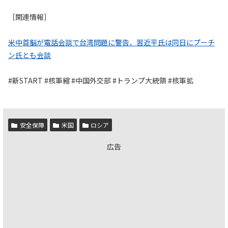
［関連情報］
米中首脳が電話会談で台湾問題に警告、習近平氏は同日にプーチ
ン氏とも会談
#新START #核軍縮 #中国外交部 #トランプ大統領 #核軍拡
安全保障
米国
ロシア
広告