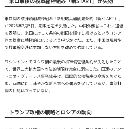
米ロ最後の核軍縮枠組み「新START」が失効
米ロ間の核弾頭削減枠組み「新戦略兵器削減条約（新START）」
が2026年2月5日、期限を迎え失効した。中国外務省はこれに遺憾
を表明し、米国に対して条約の制限を順守し続けるというロシア
側の提案に積極的に応じるよう呼びかけた。また、中国は現段階
で核軍縮交渉に参加しない方針を改めて強調している。
ワシントンとモスクワ間の最後の核軍備管理条約が失効したこと
で、世界二大核大国への法的制限は完全に消失した。国連のアン
トニオ・グテーレス事務総長は、国際的な核秩序の崩壊を防ぐた
め、両国に対し速やかな新合意への署名を促しているが、事態打
開の目処は立っていない。
トランプ政権の戦略とロシアの動向