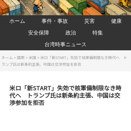
ホーム
事件・事故
災害
健康
安全保障
政治
特集
台湾時事ニュース
ホーム
>
国際
>
米国
>
米ロ「新START」失効で核軍備制限なき時代へ ト
ランプ氏は新条約主張、中国は交渉参加を拒否
米ロ「新START」失効で核軍備制限なき時
代へ トランプ氏は新条約主張、中国は交
渉参加を拒否