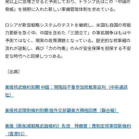
発以上に急増させると予測しており、トランプ氏はこの「中国の
脅威」を視野に入れた新しい軍備管理体制を求めている。
ロシアが新型戦略システムのテストを継続し、米国も自国の核戦
力更新を急ぐ中、中国を含めた「三頭立て」の軍拡競争はもはや
予測ではなく、現実の政策課題となっている。歴史的な核軍縮の
流れが逆転し、再び「力の均衡」のみが安全保障を担保する不安
定な時代へと回帰しつつある。
［出典］
美俄核武條約到期 中國：現階段不會參加核裁軍談判（中央通訊
社）
美俄核武限制條約到期 陸外交部籲美方積極回應（聯合報）
美俄《新削減戰略武器條約》失效 特朗普：應制定核軍控新條約
（香港01）