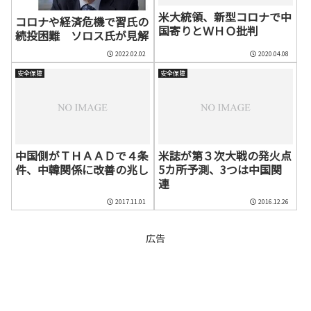
米大統領、新型コロナで中
コロナや経済危機で習氏の
国寄りとＷＨＯ批判
続投困難 ソロス氏が見解
2022.02.02
2020.04.08
安全保障
安全保障
中国側がＴＨＡＡＤで４条
米誌が第３次大戦の発火点
件、中韓関係に改善の兆し
5カ所予測、3つは中国関
連
2017.11.01
2016.12.26
広告