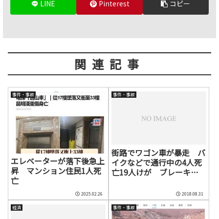
LINE
Pinterest
コピー
関連記事
事件・事故
事件・事故
街路でワゴン車が暴走 バ
エレベーターが落下後急上
イクなどで通行中の4人死
昇 マンション住民1人死
亡19人けが ブレーキ故
亡
障か 広西
2025.02.26
2018.08.31
経済
事件・事故