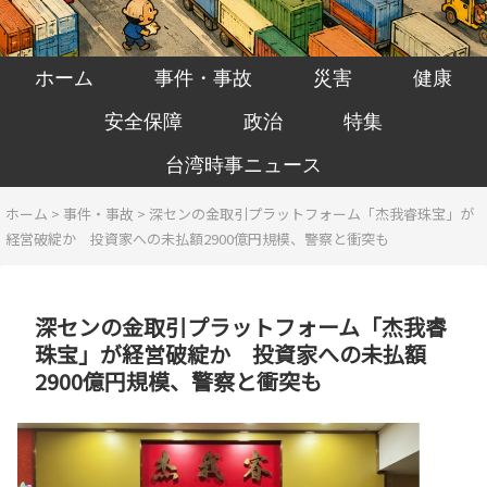
ホーム
事件・事故
災害
健康
安全保障
政治
特集
台湾時事ニュース
ホーム
>
事件・事故
>
深センの金取引プラットフォーム「杰我睿珠宝」が
経営破綻か 投資家への未払額2900億円規模、警察と衝突も
深センの金取引プラットフォーム「杰我睿
珠宝」が経営破綻か 投資家への未払額
2900億円規模、警察と衝突も