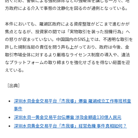
防ぐため、警察による強制排除などの強硬策を講じる一方で、地
方政府による介入で事態の沈静化を図るのが通例となっている。
本件においても、羅湖区政府による資産整理がどこまで進むかが
焦点となるが、投資家の間では「実物取引を装った投機行為」へ
の怒りが収まっていない。中国国内のSNS上では、不透明な取引を
許した規制当局の責任を問う声も上がっており、政府は今後、金
取引市場全体に対するより厳格なライセンス制度の導入や、違法
なプラットフォームの取り締まりを強化せざるを得ない局面を迎
えている。
［出典］
深圳水貝金金交易平台「杰我睿」爆雷 羅湖成立工作専班核査
事件
深圳水貝一黄金交易平台伝爆雷 涉及金額逾130億人民元
深圳水貝黄金交易平台「杰我睿」経営危機 事件真相如何？