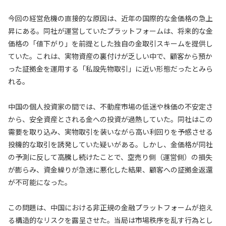
今回の経営危機の直接的な原因は、近年の国際的な金価格の急上
昇にある。同社が運営していたプラットフォームは、将来的な金
価格の「値下がり」を前提とした独自の金取引スキームを提供し
ていた。これは、実物資産の裏付けが乏しい中で、顧客から預か
った証拠金を運用する「私設先物取引」に近い形態だったとみら
れる。
中国の個人投資家の間では、不動産市場の低迷や株価の不安定さ
から、安全資産とされる金への投資が過熱していた。同社はこの
需要を取り込み、実物取引を装いながら高い利回りを予感させる
投機的な取引を誘発していた疑いがある。しかし、金価格が同社
の予測に反して高騰し続けたことで、空売り側（運営側）の損失
が膨らみ、資金繰りが急速に悪化した結果、顧客への証拠金返還
が不可能になった。
この問題は、中国における非正規の金融プラットフォームが抱え
る構造的なリスクを露呈させた。当局は市場秩序を乱す行為とし