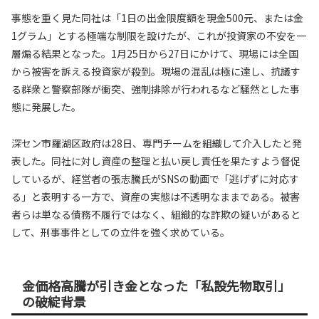
事態を重く見た同社は「1日の出金限度額を現金500元、または金
1グラム」とする極端な制限を設けたが、これが投資家の不安を一
層煽る結果となった。1月25日から27日にかけて、現場には全国
から被害を訴える投資家が殺到。現場の混乱は極に達し、抗議す
る群衆と警察部隊が衝突、強制排除が行われるなど騒然とした事
態に発展した。
深セン市羅湖区政府は28日、専門チームを組織して介入したと発
表した。同社に対し資産の整理と払い戻し責任を果たすよう督促
しているが、経営者の張志騰氏がSNSの動画で「逃げずに対応す
る」と表明する一方で、資産の実態は不透明なままである。被害
者らは単なる債務不履行ではなく、組織的な詐欺の疑いがあると
して、刑事事件としての立件を強く求めている。
金価格高騰が引き金となった「私設先物取引」
の破綻背景