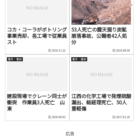
コカ・コーラがボトリング
53人死亡の露天掘り炭鉱
事業売却、各工場で従業員
崩落事故、公職者42人処
スト
分
2016.11.22
2023.08.30
事件・事故
事件・事故
建設現場でクレーン同士が
江西の化学工場で発煙硫酸
衝突 作業員3人死亡 山
漏出、総経理死亡、50人
東
重軽傷
2020.09.02
2017.01.26
広告