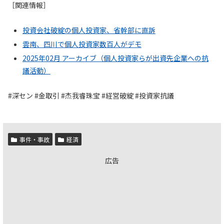
［関連情報］
投資会社破綻の個人投資家、省幹部に直訴
雲南、四川で個人投資家数百人がデモ
2025年02月 アーカイブ（個人投資家らが出資先企業への抗
議活動）
#深セン #金取引 #杰我睿珠宝 #経営破綻 #投資家抗議
事件・事故
経済
広告