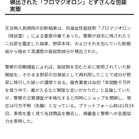
検出された「ブロマジオロン」とずさんな包装
実態
天台県人民病院の診断結果は、抗凝血性殺鼠剤「ブロマジオロン
（嗅鼠霊）」による重度中毒であった。警察が自宅に残されたミ
ニ白菜を鑑定した結果、野菜本体、およびそれを包んでいた新聞
紙から極めて高濃度の殺鼠剤成分が検出された。
警察の初期捜査によれば、殺鼠剤を包むために使用されていた新
聞紙を、そのまま野菜の包装紙として再利用したことで成分が野
菜に移行した疑いが濃厚である。販売業者は当初「年間数千万件
を扱う中で、毒が入るなど無理な言いがかりだ」と反論していた
が、警察の立案捜査が本格化すると同時にショップを閉鎖し、現
在は行方不明（失聯）となっている。プラットフォーム側は1月24
日、事態を重く見て当該商品を撤去し、再審査と警察への全面協
力を表明した。