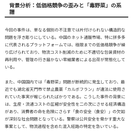
背景分析：低価格競争の歪みと「毒野菜」の系
譜
今回の事件は、単なる個別の不注意では片付けられない構造的な
問題を浮き彫りにしている。中国のネット通販市場、特に拼多多
に代表されるプラットフォームでは、極限までの低価格競争が繰
り広げられており、物流コスト削減のために不適切な包装資材の
再利用や、管理の行き届かない零細業者による出荷が常態化して
いる。
また、中国国内では「毒野菜」問題が断続的に発生しており、最
近でも湖北省天門市で禁止農薬「カルボフラン」が違法に使用さ
れていた事実が報じられたばかりである。こうした事件の背景に
は、生産・流通コストの圧縮が安全性を二の次にさせる経済構造
があり、消費者の命を危険にさらす「食の安全（食安）」の欠如
が深刻な社会問題となっている。警察は公共安全を脅かす重大な
事案として、物流過程を含めた混入経路の特定を急いでいる。