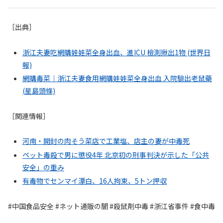
［出典］
浙江夫妻吃網購娃娃菜全身出血、進ICU 檢測揪出1物 (世界日
報)
網購毒菜｜浙江夫妻食用網購娃娃菜全身出血 入院驗出老鼠藥
(星島頭條)
［関連情報］
河南・開封の肉そう菜店で工業塩、店主の妻が中毒死
ペット毒殺で男に懲役4年 北京初の刑事判決が示した「公共
安全」の重み
有毒物でセンマイ漂白、16人拘束、5トン押収
#中国食品安全 #ネット通販の闇 #殺鼠剤中毒 #浙江省事件 #食中毒