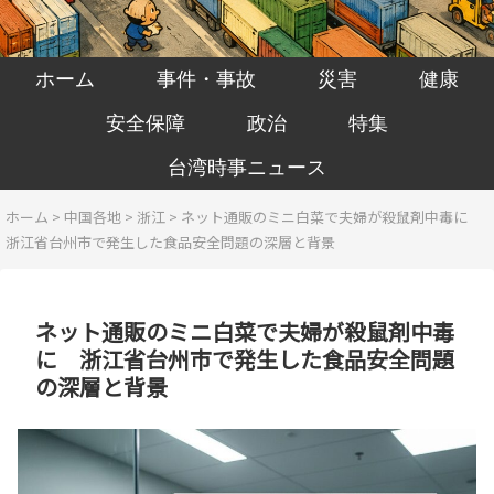
ホーム
事件・事故
災害
健康
安全保障
政治
特集
台湾時事ニュース
ホーム
>
中国各地
>
浙江
>
ネット通販のミニ白菜で夫婦が殺鼠剤中毒に
浙江省台州市で発生した食品安全問題の深層と背景
ネット通販のミニ白菜で夫婦が殺鼠剤中毒
に 浙江省台州市で発生した食品安全問題
の深層と背景