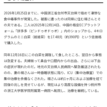
2026年1月25日までに、中国浙江省台州市天台県で極めて凄惨な
食中毒事件が発覚した。被害に遭ったのは同県に住む楊さんとそ
の夫である。二人は2025年12月14日、中国の格安ECプラットフ
ォーム「拼多多（ピンドゥオドゥオ）」内のショップから、4キロ
グラムのミニ白菜（娃娃菜）を17.48元（約390円）という低価格
で購入した。
同年12月16日にこの白菜を調理して食したところ、翌日から事態
は急変する。夫婦揃って鼻血や口腔内からの出血、さらには下血
の症状が現れたのだ。地元の天台県人民病院へ緊急搬送されたも
のの、妻の楊さんは一時昏睡状態に陥り、ICU（集中治療室）での
集中治療を余儀なくされた。楊さんは約1ヶ月におよぶ加療を経て
回復の兆しを見せているが、現在はより高度な設備を持つ杭州市
の浙江大学医学院附属第一病院へ転院し、治療を継続している。