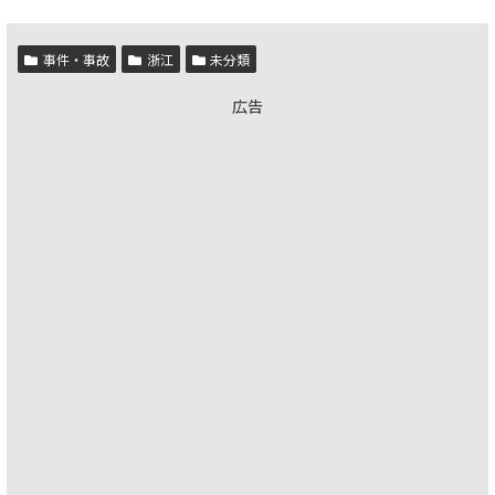
事件・事故
浙江
未分類
広告