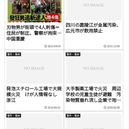
四川の嘉陵江が金属汚染、
刃物男が街頭で4人刺傷＝
広元市が飲用禁止
住民が制圧、警察が拘束―
中国重慶
2023.04.04
2015.12.08
事件・事故
事件・事故
発泡スチロール工場で大規
大手製薬工場で火災 周辺
模火災 けが人情報なし
学校の児童生徒が避難 汚
浙江
染物質垂れ流し企業で地元
では不評－広東・河源
2019.09.02
2018.06.08
事件・事故
事件・事故