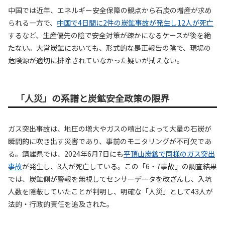
中国では近年、エネルギー安全保障の観点から石炭の増産が求め
られる一方で、
中国で4日間に2件の炭鉱事故が発生し12人が死亡
するなど、生産優先の陰で安全対策が疎かになるケースが後を絶
たない。大営炭鉱においても、形式的な是正報告の陰で、現場の
危険源が適切に排除されていなかった疑いが拭えない。
「人災」の系譜と炭鉱安全政策の限界
ガス突出事故は、地圧の増大やガスの噴出によって大量の石炭が
瞬間的に吹き出す災害であり、事前のモニタリングが不可欠であ
る。鎮雄県では、2024年6月7日にも
平頂山炭鉱で同様のガス突出
事故
が発生し、3人が死亡している。この「6・7事故」の調査結果
では、炭鉱側が警報を無視してセンサーデータを改ざんし、入坑
人数を隠蔽していたことが判明し、明確な「人災」として43人が
法的・行政的責任を追及された。