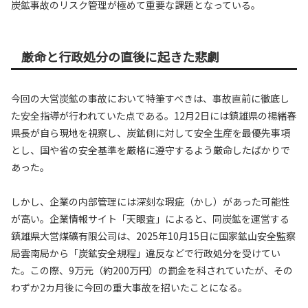
炭鉱事故のリスク管理が極めて重要な課題となっている。
厳命と行政処分の直後に起きた悲劇
今回の大営炭鉱の事故において特筆すべきは、事故直前に徹底し
た安全指導が行われていた点である。12月2日には鎮雄県の楊緒春
県長が自ら現地を視察し、炭鉱側に対して安全生産を最優先事項
とし、国や省の安全基準を厳格に遵守するよう厳命したばかりで
あった。
しかし、企業の内部管理には深刻な瑕疵（かし）があった可能性
が高い。企業情報サイト「天眼査」によると、同炭鉱を運営する
鎮雄県大営煤礦有限公司は、2025年10月15日に国家鉱山安全監察
局雲南局から「炭鉱安全規程」違反などで行政処分を受けてい
た。この際、9万元（約200万円）の罰金を科されていたが、その
わずか2カ月後に今回の重大事故を招いたことになる。