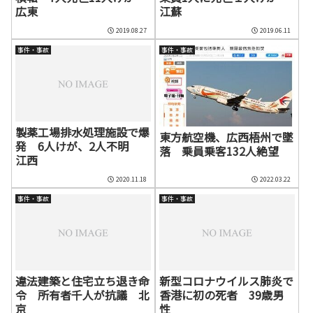
広東
江蘇
2019.08.27
2019.06.11
事件・事故
事件・事故
製薬工場排水処理施設で爆
東方航空機、広西梧州で墜
発 6人けが、2人不明
落 乗員乗客132人絶望
江西
2020.11.18
2022.03.22
事件・事故
事件・事故
違法建築と住宅立ち退き命
新型コロナウイルス肺炎で
令 所有者千人が抗議 北
香港に初の死者 39歳男
京
性