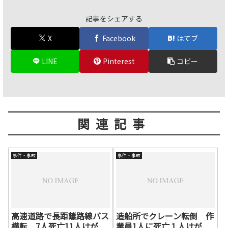
記事をシェアする
X
Facebook
はてブ
LINE
Pinterest
コピー
関連記事
事件・事故
事件・事故
高速道路で長距離路線バス
造船所でクレーン転倒 作
横転 7人死亡11人けが
業員1人に死亡１人けが