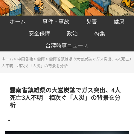
ホーム
事件・事故
災害
健康
安全保障
政治
特集
台湾時事ニュース
ホーム
>
中国各地
>
雲南
>
雲南省鎮雄県の大営炭鉱でガス突出、4人死亡3
人不明 相次ぐ「人災」の背景を分析
雲南省鎮雄県の大営炭鉱でガス突出、4人
死亡3人不明 相次ぐ「人災」の背景を分
析