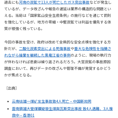
過去にも
河南の炭鉱で13人が死亡したガス突出事故
などが発生し
ているが、データ改ざんや報告の遅延は業界の構造的な問題とい
える。当局は「国家鉱山安全生産条例」の施行などを通じて罰則
を強化しているが、地方の零細・中堅炭鉱では利益を優先する体
質が根強く残っている。
今回の事故を受け、政府は改めて全県的な安全点検を強化する方
針だが、
二酸化炭素突出による死傷事故
や
重大な危険性を指摘さ
れながら操業を継続した黒竜江省の事例
のように、現場の執行力
が伴わなければ悲劇は繰り返されるだろう。大営炭鉱の事故原因
調査において、再びデータの改ざんや管理不備が発覚するかどう
かが焦点となる。
［出典］
云南镇雄一煤矿发生事故致4人死亡 – 中国新闻网
雲南鎮雄大營煤礦疑發生煤與瓦斯突出事故 致4人遇難、3人搜
救中 – 香港01