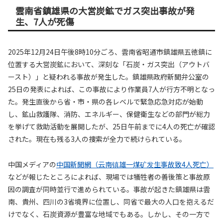
雲南省鎮雄県の大営炭鉱でガス突出事故が発
生、7人が死傷
2025年12月24日午後8時10分ごろ、雲南省昭通市鎮雄県五徳鎮に
位置する大営炭鉱において、深刻な「石炭・ガス突出（アウトバ
ースト）」と疑われる事故が発生した。鎮雄県政府新聞弁公室の
25日の発表によれば、この事故により作業員7人が行方不明となっ
た。発生直後から省・市・県の各レベルで緊急応急対応が始動
し、鉱山救護隊、消防、エネルギー、保健衛生などの部門が総力
を挙げて救助活動を展開したが、25日午前までに4人の死亡が確認
された。現在も残る3人の捜索が全力で続けられている。
中国メディアの
中国新聞網（云南镇雄一煤矿发生事故致4人死亡）
などが報じたところによれば、現場では犠牲者の善後策と事故原
因の調査が同時並行で進められている。事故が起きた鎮雄県は雲
南、貴州、四川の3省境界に位置し、同省で最大の人口を抱えるだ
けでなく、石炭資源が豊富な地域でもある。しかし、その一方で