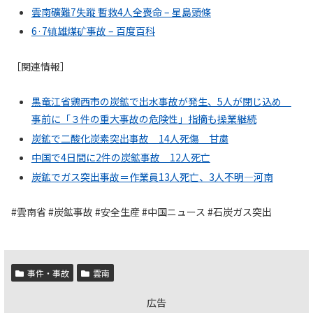
雲南礦難7失蹤 暫救4人全喪命 – 星島頭條
6·7镇雄煤矿事故 – 百度百科
［関連情報］
黒竜江省鶏西市の炭鉱で出水事故が発生、5人が閉じ込め
事前に「３件の重大事故の危険性」指摘も操業継続
炭鉱で二酸化炭素突出事故 14人死傷 甘粛
中国で4日間に2件の炭鉱事故 12人死亡
炭鉱でガス突出事故＝作業員13人死亡、3人不明―河南
#雲南省 #炭鉱事故 #安全生産 #中国ニュース #石炭ガス突出
事件・事故
雲南
広告