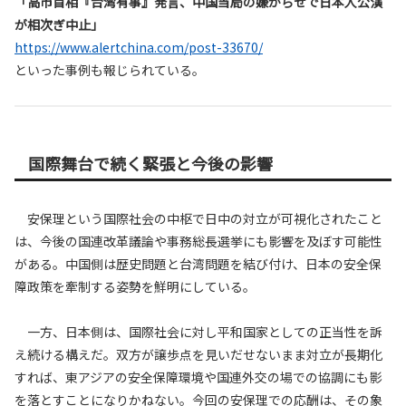
「高市首相『台湾有事』発言、中国当局の嫌がらせで日本人公演
が相次ぎ中止」
https://www.alertchina.com/post-33670/
といった事例も報じられている。
国際舞台で続く緊張と今後の影響
安保理という国際社会の中枢で日中の対立が可視化されたこと
は、今後の国連改革議論や事務総長選挙にも影響を及ぼす可能性
がある。中国側は歴史問題と台湾問題を結び付け、日本の安全保
障政策を牽制する姿勢を鮮明にしている。
一方、日本側は、国際社会に対し平和国家としての正当性を訴
え続ける構えだ。双方が譲歩点を見いだせないまま対立が長期化
すれば、東アジアの安全保障環境や国連外交の場での協調にも影
を落とすことになりかねない。今回の安保理での応酬は、その象