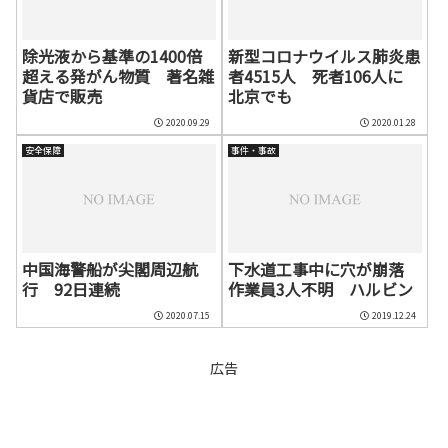
除光液から基準の1400倍
新型コロナウイルス肺炎患
超える発がん物質 著名雑
者4515人 死者106人に
貨店で販売
北京でも
2020.09.29
2020.01.28
安全保障
事件・事故
中国海警船が尖閣周辺航
下水道工事中に穴が崩落
行 92日連続
作業員3人不明 ハルビン
2020.07.15
2019.12.24
広告