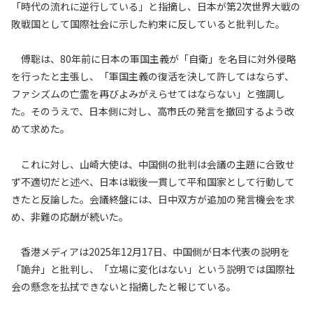
「時代の流れに逆行している」と指摘し、日本が第2次世界大戦の
敗戦国として国際社会に示した約束に反していると批判した。
傅聡は、80年前に日本の軍国主義が「自衛」を名目に対外侵略
を行ったと主張し、「軍国主義の復活を決して許してはならず、
ファシズムの亡霊を再びよみがえらせてはならない」と強調し
た。そのうえで、日本側に対し、高市氏の発言を撤回するよう改
めて求めた。
これに対し、山崎大使は、中国側の批判は会議の主題に合致せ
ず不適切だと述べ、日本は戦後一貫して平和国家として行動して
きたと反論した。会議終盤には、日中双方が追加の発言機会を求
め、非難の応酬が続いた。
香港メディアは2025年12月17日、中国側が日本代表の説明を
「詭弁」と批判し、「立場に変化はない」という説明では国際社
会の懸念を払拭できないと指摘したと報じている。