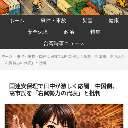
ホーム
事件・事故
災害
健康
安全保障
政治
特集
台湾時事ニュース
ホーム
>
事件・事故
>
国連安保理で日中が激しく応酬 中国側、高市氏を
「右翼勢力の代表」と批判
国連安保理で日中が激しく応酬 中国側、
高市氏を「右翼勢力の代表」と批判