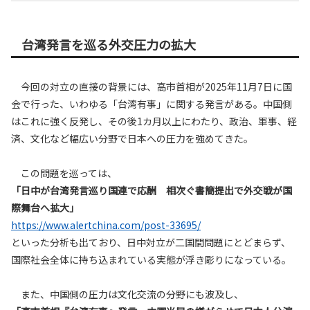
台湾発言を巡る外交圧力の拡大
今回の対立の直接の背景には、高市首相が2025年11月7日に国
会で行った、いわゆる「台湾有事」に関する発言がある。中国側
はこれに強く反発し、その後1カ月以上にわたり、政治、軍事、経
済、文化など幅広い分野で日本への圧力を強めてきた。
この問題を巡っては、
「日中が台湾発言巡り国連で応酬 相次ぐ書簡提出で外交戦が国
際舞台へ拡大」
https://www.alertchina.com/post-33695/
といった分析も出ており、日中対立が二国間問題にとどまらず、
国際社会全体に持ち込まれている実態が浮き彫りになっている。
また、中国側の圧力は文化交流の分野にも波及し、