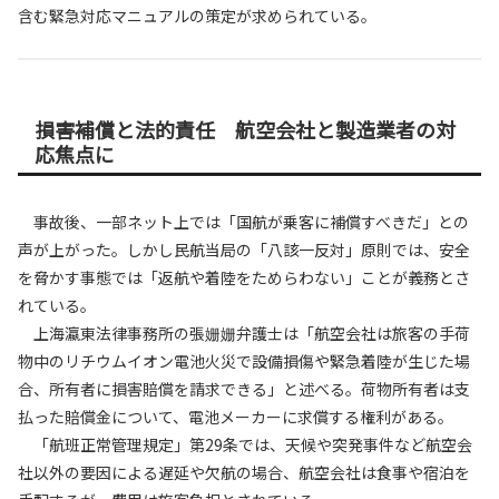
含む緊急対応マニュアルの策定が求められている。
損害補償と法的責任 航空会社と製造業者の対
応焦点に
事故後、一部ネット上では「国航が乗客に補償すべきだ」との
声が上がった。しかし民航当局の「八該一反対」原則では、安全
を脅かす事態では「返航や着陸をためらわない」ことが義務とさ
れている。
上海瀛東法律事務所の張姗姗弁護士は「航空会社は旅客の手荷
物中のリチウムイオン電池火災で設備損傷や緊急着陸が生じた場
合、所有者に損害賠償を請求できる」と述べる。荷物所有者は支
払った賠償金について、電池メーカーに求償する権利がある。
「航班正常管理規定」第29条では、天候や突発事件など航空会
社以外の要因による遅延や欠航の場合、航空会社は食事や宿泊を