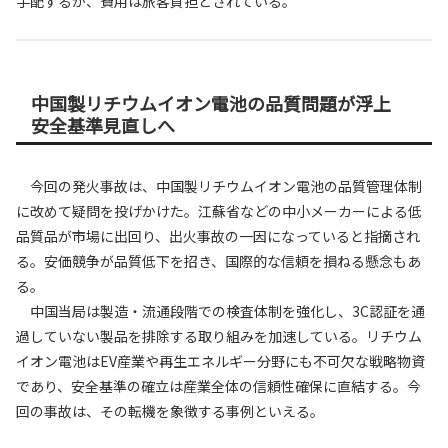
手配するが、費用は旅客負担とされている。
中国製リチウムイオン電池の品質問題が浮上
安全基準見直しへ
今回の発火事故は、中国製リチウムイオン電池の品質管理体制
に改めて疑問を投げかけた。江蘇省などの中小メーカーによる低
品質品が市場に出回り、出火事故の一因になっていると指摘され
る。安価競争が品質低下を招き、国際的な信頼を損ねる懸念もあ
る。
中国当局は製造・流通段階での検査体制を強化し、3C認証を通
過していない製品を排除する取り組みを加速している。リチウム
イオン電池はEV産業や再生エネルギー分野にも不可欠な戦略物資
であり、安全基準の確立は産業全体の信頼性確保に直結する。今
回の事故は、その転機を象徴する事例といえる。