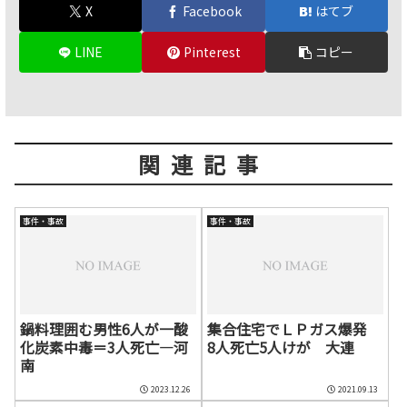
X
Facebook
はてブ
LINE
Pinterest
コピー
関連記事
事件・事故
事件・事故
鍋料理囲む男性6人が一酸
集合住宅でＬＰガス爆発
化炭素中毒＝3人死亡―河
8人死亡5人けが 大連
南
2023.12.26
2021.09.13