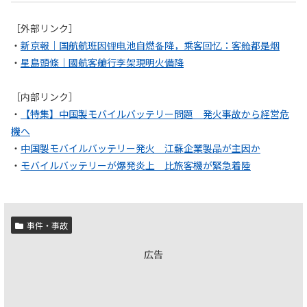
［外部リンク］
・
新京報｜国航航班因锂电池自燃备降，乘客回忆：客舱都是烟
・
星島頭條｜國航客艙行李架現明火備降
［内部リンク］
・
【特集】中国製モバイルバッテリー問題 発火事故から経営危
機へ
・
中国製モバイルバッテリー発火 江蘇企業製品が主因か
・
モバイルバッテリーが爆発炎上 比旅客機が緊急着陸
事件・事故
広告