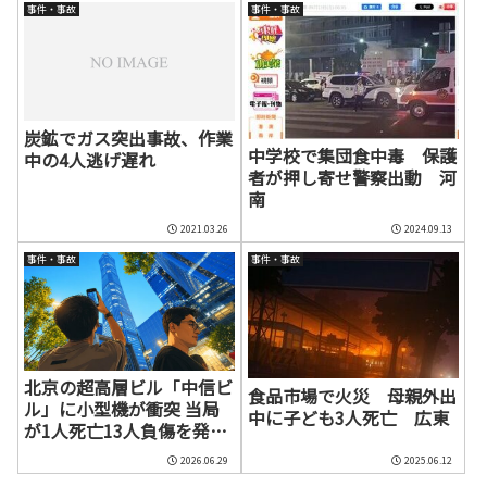
事件・事故
事件・事故
炭鉱でガス突出事故、作業
中学校で集団食中毒 保護
中の4人逃げ遅れ
者が押し寄せ警察出動 河
南
2021.03.26
2024.09.13
事件・事故
事件・事故
北京の超高層ビル「中信ビ
食品市場で火災 母親外出
ル」に小型機が衝突 当局
中に子ども3人死亡 広東
が1人死亡13人負傷を発
表、周辺空域で規制強化
2026.06.29
2025.06.12