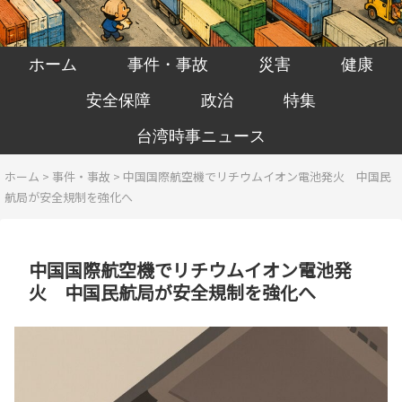
ホーム
事件・事故
災害
健康
安全保障
政治
特集
台湾時事ニュース
ホーム
>
事件・事故
>
中国国際航空機でリチウムイオン電池発火 中国民
航局が安全規制を強化へ
中国国際航空機でリチウムイオン電池発
火 中国民航局が安全規制を強化へ