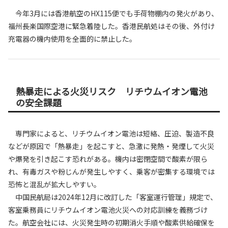
今年3月には香港航空のHX115便でも手荷物棚内の発火があり、
福州長楽国際空港に緊急着陸した。香港民航処はその後、外付け
充電器の機内使用を全面的に禁止した。
熱暴走による火災リスク リチウムイオン電池
の安全課題
専門家によると、リチウムイオン電池は短絡、圧迫、製造不良
などが原因で「熱暴走」を起こすと、急激に発熱・発煙して火災
や爆発を引き起こす恐れがある。機内は密閉空間で酸素が限ら
れ、有毒ガスや粉じんが発生しやすく、乗客が密集する環境では
恐怖と混乱が拡大しやすい。
中国民航局は2024年12月に改訂した「客室運行管理」規定で、
客室乗務員にリチウムイオン電池火災への対応訓練を義務づけ
た。航空会社には、火災発生時の初期消火手順や酸素供給確保を