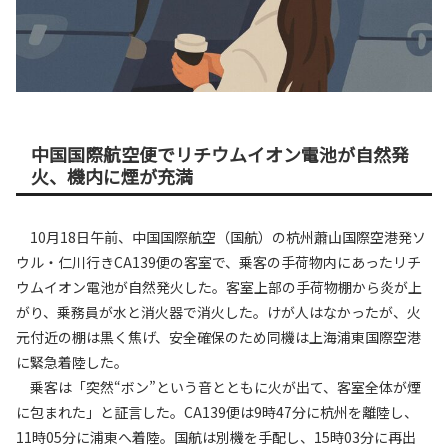
中国国際航空便でリチウムイオン電池が自然発
火、機内に煙が充満
10月18日午前、中国国際航空（国航）の杭州蕭山国際空港発ソ
ウル・仁川行きCA139便の客室で、乗客の手荷物内にあったリチ
ウムイオン電池が自然発火した。客室上部の手荷物棚から炎が上
がり、乗務員が水と消火器で消火した。けが人はなかったが、火
元付近の棚は黒く焦げ、安全確保のため同機は上海浦東国際空港
に緊急着陸した。
乗客は「突然“ボン”という音とともに火が出て、客室全体が煙
に包まれた」と証言した。CA139便は9時47分に杭州を離陸し、
11時05分に浦東へ着陸。国航は別機を手配し、15時03分に再出