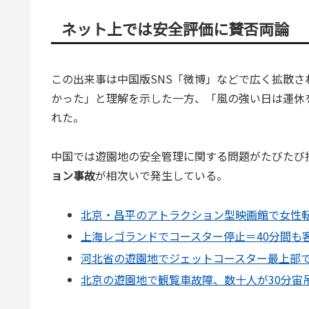
ネット上では安全評価に賛否両論
この出来事は中国版SNS「微博」などで広く拡散
かった」と理解を示した一方、「風の強い日は運休
れた。
中国では遊園地の安全管理に関する問題がたびたび
ョン事故
が相次いで発生している。
北京・昌平のアトラクション型映画館で女性
上海レゴランドでコースター停止＝40分間も
河北省の遊園地でジェットコースター最上部
北京の遊園地で観覧車故障、数十人が30分宙