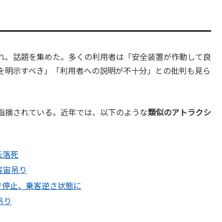
され、話題を集めた。多くの利用者は「安全装置が作動して良
を明示すべき」「利用者への説明が不十分」との批判も見ら
指摘されている。近年では、以下のような
類似のアトラクシ
転落死
客宙吊り
で停止、乗客逆さ状態に
吊り