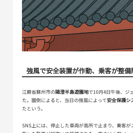
強風で安全装置が作動、乗客が整備
江蘇省蘇州市の
陽澄半島遊園地
で10月4日午後、
た。園側によると、当日の強風によって
安全保護シ
たという。
SNS上には、停止した車両が高所で止まり、乗客