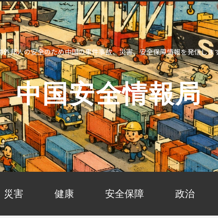
海外邦人の安全のため中国の事件事故、災害、安全保障情報を発信しま
中国安全情報局
災害
健康
安全保障
政治