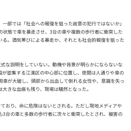
る。一部では「社会への報復を狙った故意の犯行ではないか」
の状態で車を暴走させ、3台の車や複数の歩行者に衝突した
いる。酒気帯びによる暴走か、それとも社会的報復を狙った
正式な説明をしていない。動機や背景が明らかにならないな
設が密集する江漢区の中心部に位置し、夜間は人通りや車の
用車が大破し、頭部から出血して倒れる女性や、意識を失っ
は大きな血痕も残り、現場は騒然となった。
けており、命に危険はないとされる。ただし現地メディアや
も3台の車と多数の歩行者に次々と衝突したとされ、被害の