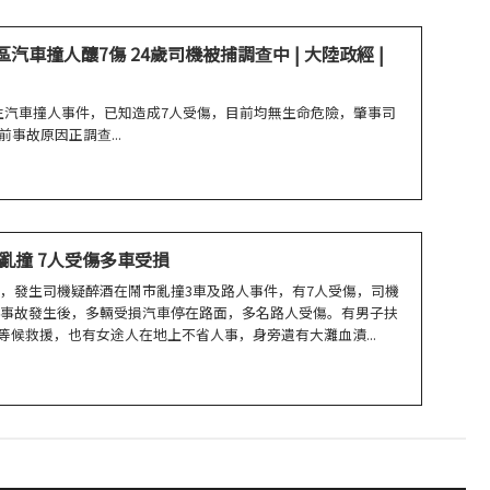
區汽車撞人釀7傷 24歲司機被捕調查中 | 大陸政經 |
生汽車撞人事件，已知造成7人受傷，目前均無生命危險，肇事司
事故原因正調查...
亂撞 7人受傷多車受損
時許，發生司機疑醉酒在鬧市亂撞3車及路人事件，有7人受傷，司機
，事故發生後，多輛受損汽車停在路面，多名路人受傷。有男子扶
等候救援，也有女途人在地上不省人事，身旁遺有大灘血漬...