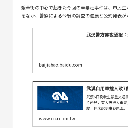
繁華街の中心で起きた今回の車暴走事件は、市民生
るなか、警察による今後の調査の進展と公式発表が
武汉警方连夜通报：
baijiahao.baidu.com
武漢自用車撞人致7傷 
武漢6日晚發生嚴重交通
片所見，有人被捲入車底
駛，但未說明事發原因。
www.cna.com.tw