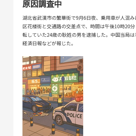
原因調査中
湖北省武漢市の繁華街で9月6日夜、乗用車が人混
区花楼街と交通路の交差点で、時間は午後10時20
転していた24歳の耿姓の男を逮捕した。中国当局
経済日報などが報じた。