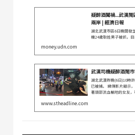
疑醉酒闖禍...武漢鬧
兩岸 | 經濟日報
湖北武漢市區6日晚間發
機24歲耿姓男子被抓，目前
money.udn.com
武漢司機疑醉酒鬧市
湖北武漢昨晚(6日)10
已被捕。 網傳影片顯示
著頭部流血躺地的女友，
www.stheadline.com