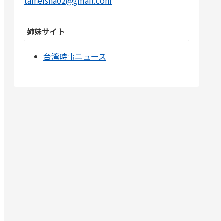
taiheisha02@gmail.com
姉妹サイト
台湾時事ニュース