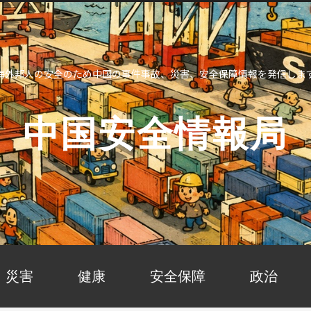
海外邦人の安全のため中国の事件事故、災害、安全保障情報を発信しま
中国安全情報局
災害
健康
安全保障
政治