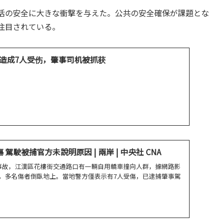
活の安全に大きな衝撃を与えた。公共の安全確保が課題とな
注目されている。
造成7人受伤，肇事司机被抓获
駕駛被捕官方未說明原因 | 兩岸 | 中央社 CNA
事故，江漢區花樓街交通路口有一輛自用轎車撞向人群，據網路影
，多名傷者倒臥地上。當地警方僅表示有7人受傷，已逮捕肇事駕