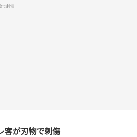
物で刺傷
レ客が刃物で刺傷