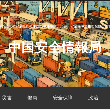
海外邦人の安全のため中国の事件事故、災害、安全保障情報を発信しま
中国安全情報局
災害
健康
安全保障
政治