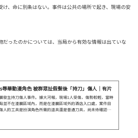
受け、命に別条はない。事件は公共の場所で起き、現場の安
物だったのかについては、当局から有効な情報は出ていな
os辱華動漫角色 被群眾扯假髮後「持刀」傷人｜有片
展發生持刀傷人事件。據大河報，現場1人受傷，傷勢較輕，當時
點並不在漫展區域內，而是在漫展區域外的酒店入口處，案件目
傷人的工具是扮演角色所需的道具還是普通刀具，尚未待確認。