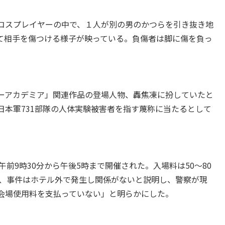
コスプレイヤーの中で、１人が別の男のかつらを引き抜き地
て相手を傷つける様子が映っている。負傷者は脚に傷を負っ
ーアカデミア」関連作品の登場人物、轟焦凍に扮していたと
日本軍731部隊の人体実験被害者を指す蔑称に当たるとして
前9時30分から午後5時まで開催された。入場料は50～80
11日、事件はホテル外で発生し関係がないと説明し、警察が現
会場使用料を支払っていない」と明らかにした。