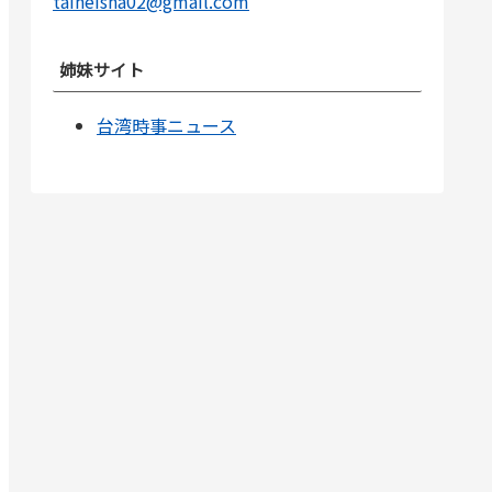
taiheisha02@gmail.com
姉妹サイト
台湾時事ニュース