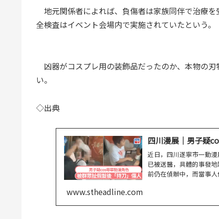
地元関係者によれば、負傷者は家族同伴で治療を
全検査はイベント会場内で実施されていたという。
凶器がコスプレ用の装飾品だったのか、本物の刃
い。
◇出典
四川漫展｜男子疑c
近日，四川遂寧市一動漫
已被送醫，具體的事發地
前仍在偵辦中，而當事人
道...
www.stheadline.com