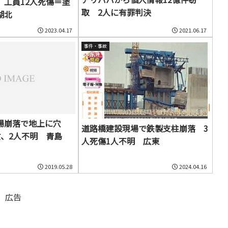
、工員12人死傷＝塗
取 2人に有罪判決
湖北
2023.04.17
2021.06.17
事件・事故
場崩落で地上に穴
道路橋建設現場で鉄製支柱崩落 3
亡、2人不明 青島
人死傷1人不明 広東
2019.05.28
2024.04.16
広告