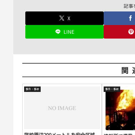
記事
X
LINE
関
事件・事故
事件・事故
学校周辺200メートルを安全区域