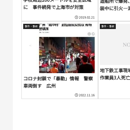
造船所で爆発
に 事件続発で上海市が対策
装中に引火―
2019.02.21
事件・事故
事件・事故
地下鉄工事現
作業員3人死
コロナ封鎖で「暴動」情報 警察
車両倒す 広州
2022.11.16