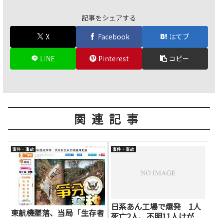
記事をシェアする
X
Facebook
はてブ
LINE
Pinterest
コピー
関連記事
事件・事故
事件・事故
日系あん工場で爆発 1人
東航機墜落、当局「生存者
死亡2人、不明11人けが