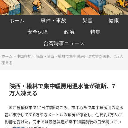
ホーム
事件・事故
災害
健康
安全保障
政治
特集
台湾時事ニュース
ホーム
>
中国各地
>
陝西
>
陝西・楡林で集中暖房用温水管が破断、7万人
凍える
陝西・楡林で集中暖房用温水管が破断、7
万人凍える
陝西省楡林市で17日午前6時ごろ、市中心部で集中暖房用の温水
管が破断して310万平方メートルの暖房が停止し、住民約7万人が
影響を受けた。同市では最低気温が零下10度前後の日が続いてい