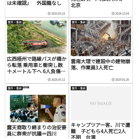
は未確認」 外国籍なし
北京
2022.03.23
2019.12.04
事件・事故
事件・事故
広西梧州で路線バスが橋か
雲南大理で建設中の建物崩
ら転落 乗用車と衝突し数
落、作業員3人死亡
十メートル下へ 6人負傷、
老朽化インフラの安全管理
2026.05.12
2025.02.20
に懸念
事件・事故
事件・事故
キャンプツアー客、川で遭
露天商取り締まりの治安要
難 子どもら4人死亡2人
員に群衆が抗議＝四川
不明 台湾