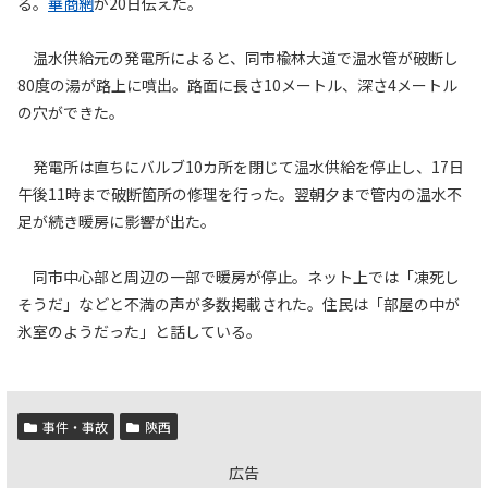
る。
華商網
が20日伝えた。
温水供給元の発電所によると、同市楡林大道で温水管が破断し
80度の湯が路上に噴出。路面に長さ10メートル、深さ4メートル
の穴ができた。
発電所は直ちにバルブ10カ所を閉じて温水供給を停止し、17日
午後11時まで破断箇所の修理を行った。翌朝夕まで管内の温水不
足が続き暖房に影響が出た。
同市中心部と周辺の一部で暖房が停止。ネット上では「凍死し
そうだ」などと不満の声が多数掲載された。住民は「部屋の中が
氷室のようだった」と話している。
事件・事故
陝西
広告