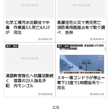
化学工場汚水沈殿池で中
高層住宅火災で男児死亡
毒 作業員5人死亡4人け
消防車用路面占有で取り調
が 河北
べ 吉林
2019.07.23
2020.08.31
事件・事故
事件・事故
漢語教育強化へ抗議活動続
スキー場ゴンドラが停止＝
く 首謀の23人指名手
零下15度で1時間宙吊り―
配 内モンゴル
河北
2020.09.03
2024.11.29
広告