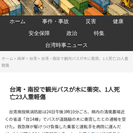
ホーム
事件・事故
災害
健康
安全保障
政治
特集
台湾時事ニュース
ホーム
>
両岸
>
台湾
>
台湾・南投で観光バスが木に衝突、1人死亡23人重
軽傷
台湾・南投で観光バスが木に衝突、1人死
亡23人重軽傷
台湾南投県消防局は24日午後3時10分ごろ、県内の清境農場近
くの省道「台14線」でバスが道路脇の木に衝突したとの通報を受
けた。救急隊が駆けつけ負傷した乗客と運転手を病院に運んだ