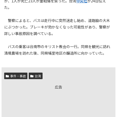
が、1人が死亡23人が重軽傷を負った。台湾
中央社
が24日伝え
た。
警察によると、バスは走行中に突然迷走し始め、道路脇の大木
にぶつかった。ブレーキが効かなくなった可能性があり、警察が
詳しい事故原因を調べている。
バスの乗客は台南市のキリスト教会の一行。同県を観光に訪れ
清境農場を訪れた後、同県埔里地区の醸造所に向かっていた。
事件・事故
台湾
広告