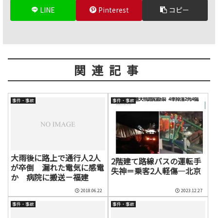
LINE
Pinterest
コピー
関連記事
事件・事故
事件・事故
大雨後に路上で通行人2人
2階建て路線バスの運転手
が卒倒 漏れた電気に感電
失神＝乗客2人軽傷―北京
か 病院に搬送－福建
2018.06.22
2023.12.27
事件・事故
事件・事故