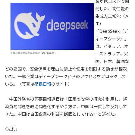
業が低コストで開
発した、高性能の
生成人工知能（Ａ
Ｉ）
「DeepSeek（デ
ィープシーク）」
は、イタリア、オ
ーストラリア、米
国、日本、韓国な
どの諸国で、安全保障を理由に禁止や使用を制限する動きが相次
いだ。一部企業はディープシークからのアクセスをブロックして
いる。（写真は
星島日報
のサイト）
中国外務省の郭嘉昆報道官は「国家の安全の概念を乱用し、経
済貿易問題を政治問題化するやり方に、中国は一貫して反対して
きた。中国は自国企業の利益を断固として守る」と述べた。
◇出典