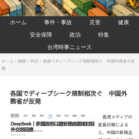
ホーム
事件・事故
災害
健康
安全保障
政治
特集
台湾時事ニュース
ホーム
>
国際
>
外交
>
各国でディープシーク規制相次ぐ 中国外務省が反
発
各国でディープシーク規制相次ぐ 中国外
務省が反発
香港メディアの
星島日報による
と、中国の新興企