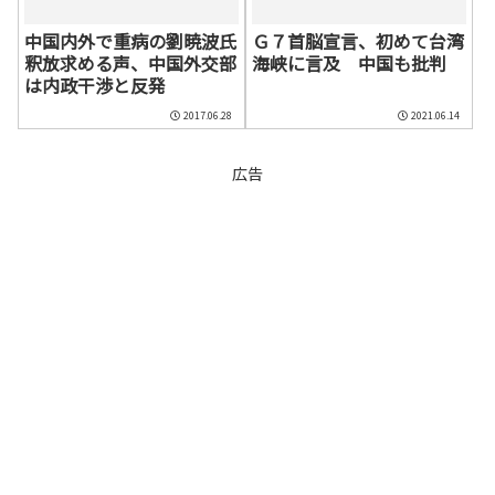
中国内外で重病の劉暁波氏
Ｇ７首脳宣言、初めて台湾
釈放求める声、中国外交部
海峡に言及 中国も批判
は内政干渉と反発
2017.06.28
2021.06.14
広告