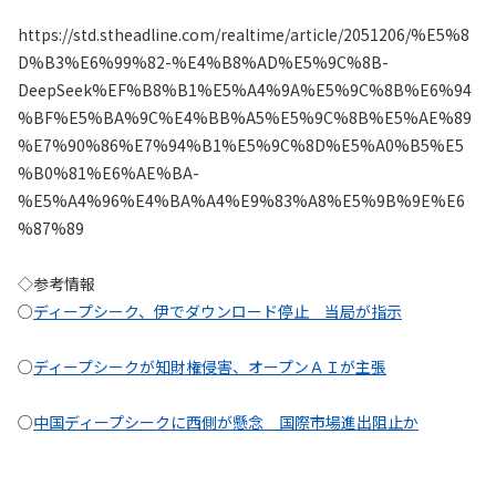
https://std.stheadline.com/realtime/article/2051206/%E5%8
D%B3%E6%99%82-%E4%B8%AD%E5%9C%8B-
DeepSeek%EF%B8%B1%E5%A4%9A%E5%9C%8B%E6%94
%BF%E5%BA%9C%E4%BB%A5%E5%9C%8B%E5%AE%89
%E7%90%86%E7%94%B1%E5%9C%8D%E5%A0%B5%E5
%B0%81%E6%AE%BA-
%E5%A4%96%E4%BA%A4%E9%83%A8%E5%9B%9E%E6
%87%89
◇参考情報
○
ディープシーク、伊でダウンロード停止 当局が指示
○
ディープシークが知財権侵害、オープンＡＩが主張
○
中国ディープシークに西側が懸念 国際市場進出阻止か