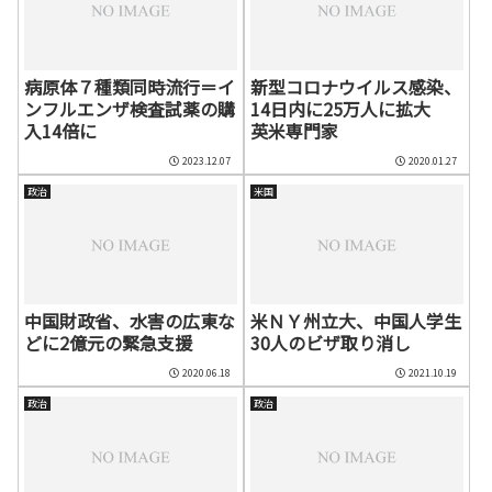
病原体７種類同時流行＝イ
新型コロナウイルス感染、
ンフルエンザ検査試薬の購
14日内に25万人に拡大
入14倍に
英米専門家
2023.12.07
2020.01.27
政治
米国
中国財政省、水害の広東な
米ＮＹ州立大、中国人学生
どに2億元の緊急支援
30人のビザ取り消し
2020.06.18
2021.10.19
政治
政治