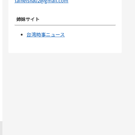
taiheisha02@gmail.com
姉妹サイト
台湾時事ニュース