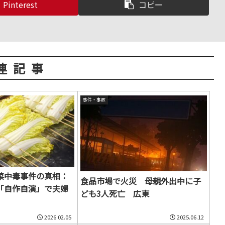
Pinterest
コピー
連記事
事件・事故
菜中毒事件の真相：
食品市場で火災 母親外出中に子
「自作自演」で夫婦
ども3人死亡 広東
2026.02.05
2025.06.12