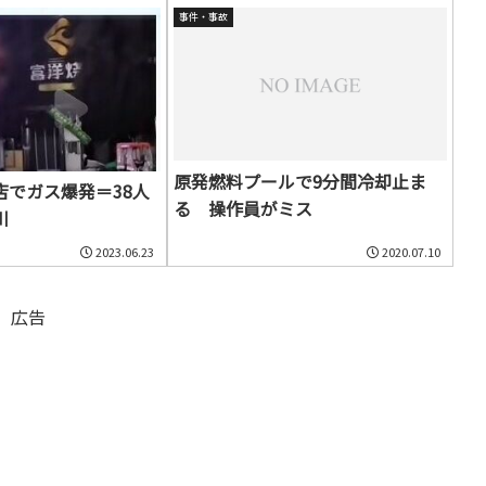
事件・事故
原発燃料プールで9分間冷却止ま
店でガス爆発＝38人
る 操作員がミス
川
2023.06.23
2020.07.10
広告