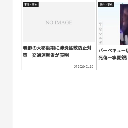
事件・事故
事件・事故
春節の大移動期に肺炎拡散防止対
バーベキュー
策 交通運輸省が表明
死傷―寧夏銀
2020.01.10