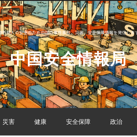
海外邦人の安全のため中国の事件事故、災害、安全保障情報を発信しま
中国安全情報局
災害
健康
安全保障
政治