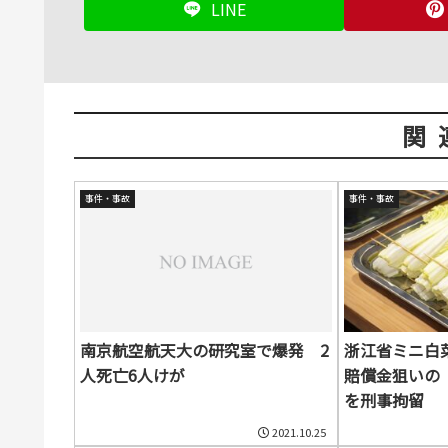
LINE
関
事件・事故
事件・事故
南京航空航天大の研究室で爆発 2
浙江省ミニ白
人死亡6人けが
賠償金狙いの
を刑事拘留
2021.10.25