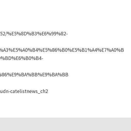
/2047252/%E5%8D%B3%E6%99%82-
%A3%E5%A0%B4%E5%86%B0%E5%B1%A4%E7%A0%B
0%BD%E6%B0%B4-
%86%E9%BA%BB%E9%BA%BB
udn-catelistnews_ch2