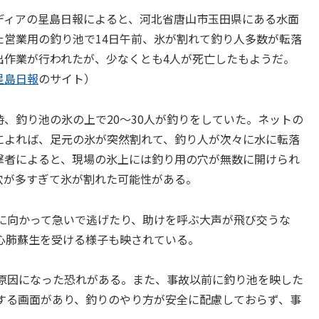
ィアの星島日報によると、河北省唐山市玉田県にある水面
た営業用の釣り池で14日午前、氷が割れて釣り人多数が転落
出作業が行われたが、少なくとも4人が死亡したもようだ。
星島日報
のサイト）
、釣り池の氷の上で20～30人が釣りをしていた。ネットの
によれば、足元の氷が突然割れて、釣り人が次々に水に転落
撃者によると、現場の氷上には釣り用の穴が無数に開けられ
穴が多すぎて氷が割れた可能性がある。
に向かって急いで逃げたり、助けを呼ぶ大声が飛び交うな
心肺蘇生を受ける様子も映されている。
原因になった恐れがある。また、事故以前に釣り池を映した
する画面があり、釣りのやり方が安全に配慮しておらず、事