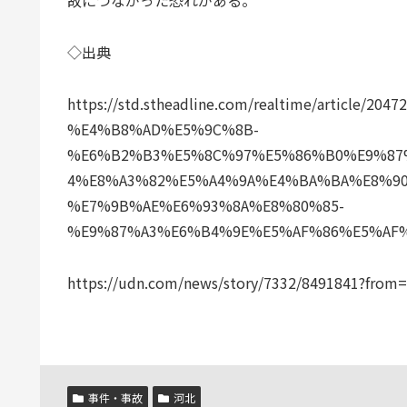
故につながった恐れがある。
◇出典
https://std.stheadline.com/realtime/article
%E4%B8%AD%E5%9C%8B-
%E6%B2%B3%E5%8C%97%E5%86%B0%E9%87
4%E8%A3%82%E5%A4%9A%E4%BA%BA%E8%9
%E7%9B%AE%E6%93%8A%E8%80%85-
%E9%87%A3%E6%B4%9E%E5%AF%86%E5%AF
https://udn.com/news/story/7332/8491841?from=
事件・事故
河北