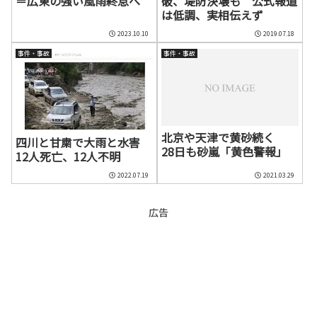
＝広東の強い風雨終息へ
破、堤防決壊も 公式報道
は低調、実相伝えず
2023.10.10
2019.07.18
事件・事故
事件・事故
北京や天津で黄砂続く
四川と甘粛で大雨と水害
28日も砂嵐「黄色警報」
12人死亡、12人不明
2022.07.19
2021.03.29
広告