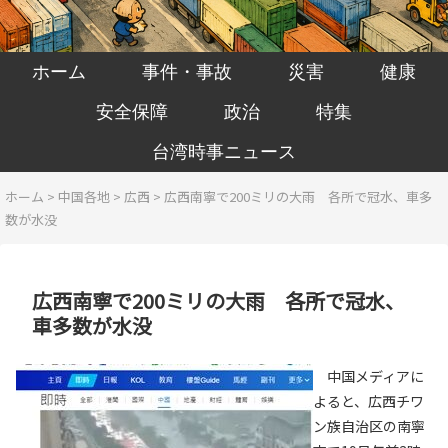
ホーム
事件・事故
災害
健康
安全保障
政治
特集
台湾時事ニュース
ホーム
>
中国各地
>
広西
>
広西南寧で200ミリの大雨 各所で冠水、車多
数が水没
広西南寧で200ミリの大雨 各所で冠水、
車多数が水没
中国メディアに
よると、広西チワ
ン族自治区の南寧