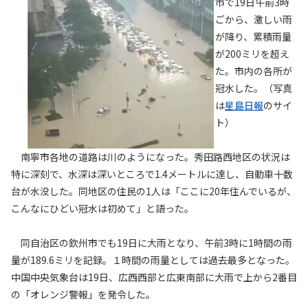
市で19日午前3時
ごから、激しい雨
が降り、累積雨量
が200ミリを超え
た。市内の各所が
冠水した。（写真
は
星島日報
のサイ
ト）
南寧市各地の道路は川のようになった。秀田路西地区の状況は
特に深刻で、水深は深いところで1.4メートルに達し、自動車十数
台が水没した。同地区の住民の1人は「ここに20年住んでいるが、
こんなにひどい冠水は初めて」と語った。
同自治区の欽州市でも19日に大雨となり、午前3時に1時間の雨
量が189.6ミリを記録。１時間の雨量としては過去最多となった。
中国中央気象台は19日、広西西部と広東南部に大雨で上から2番目
の「オレンジ警報」を発令した。