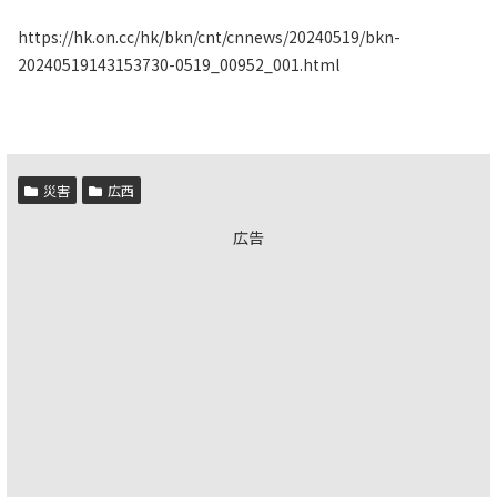
https://hk.on.cc/hk/bkn/cnt/cnnews/20240519/bkn-
20240519143153730-0519_00952_001.html
災害
広西
広告