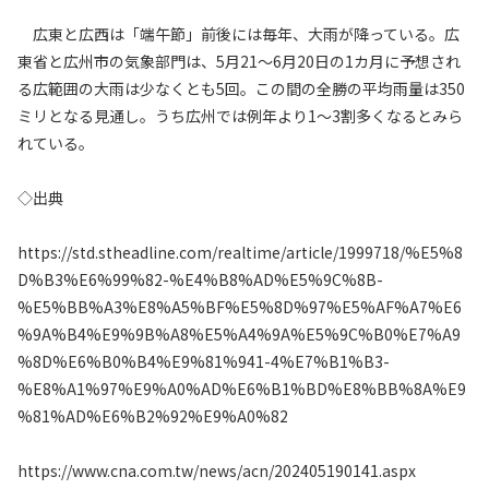
広東と広西は「端午節」前後には毎年、大雨が降っている。広
東省と広州市の気象部門は、5月21～6月20日の1カ月に予想され
る広範囲の大雨は少なくとも5回。この間の全勝の平均雨量は350
ミリとなる見通し。うち広州では例年より1～3割多くなるとみら
れている。
◇出典
https://std.stheadline.com/realtime/article/1999718/%E5%8
D%B3%E6%99%82-%E4%B8%AD%E5%9C%8B-
%E5%BB%A3%E8%A5%BF%E5%8D%97%E5%AF%A7%E6
%9A%B4%E9%9B%A8%E5%A4%9A%E5%9C%B0%E7%A9
%8D%E6%B0%B4%E9%81%941-4%E7%B1%B3-
%E8%A1%97%E9%A0%AD%E6%B1%BD%E8%BB%8A%E9
%81%AD%E6%B2%92%E9%A0%82
https://www.cna.com.tw/news/acn/202405190141.aspx