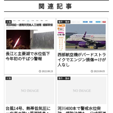
関連記事
災害
事件・事故
長江と主要湖で水位低下
西部航空機がバードストラ
今年初の干ばつ警報
イクでエンジン損傷＝けが
人なし
2022.08.23
2023.09.05
災害
事件・事故
台風14号、熱帯低気圧に
河川400本で警戒水位突