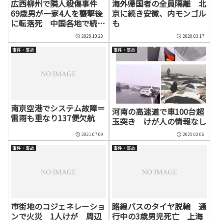
広西柳州で隣人殺傷事件
海外帰国者の全員隔離 北
69歳男が一家4人を襲撃後
京に続き安徽、内モンゴル
に転落死 中国各地で続発
も
する近隣トラブル型殺人
2025.10.23
2020.03.17
事件・事故
事件・事故
南京空港でシステム故障＝
河南の高速道で車100台超
雷雨も重なり137便欠航
玉突き けが人の情報なし
2021.07.09
2025.02.06
事件・事故
事件・事故
市街地のコジェネレーショ
路線バスのタイヤ脱輪 通
ンで火災 1人けが 周辺
行中の3歳男児死亡 上海