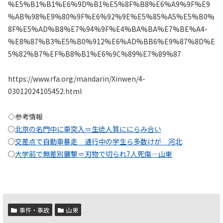
%E5%B1%B1%E6%9D%B1%E5%8F%B8%E6%A9%9F%E9
%AB%98%E9%80%9F%E6%92%9E%E5%85%A5%E5%B0%
8F%E5%AD%B8%E7%94%9F%E4%BA%BA%E7%BE%A4-
%E8%87%B3%E5%B0%912%E6%AD%BB6%E9%87%8D%E
5%82%B7%EF%B8%B1%E6%9C%89%E7%89%87
https://www.rfa.org/mandarin/Xinwen/4-
03012024105452.html
◇参考情報
○
北京の名門中に車突入＝生徒人質ににらみ合い
○
交差点で自動車暴走 通行中の学生ら多数けが 河北
○
大学前で無差別襲撃＝刃物で切られ7人死傷―山東
事件・事故
山東