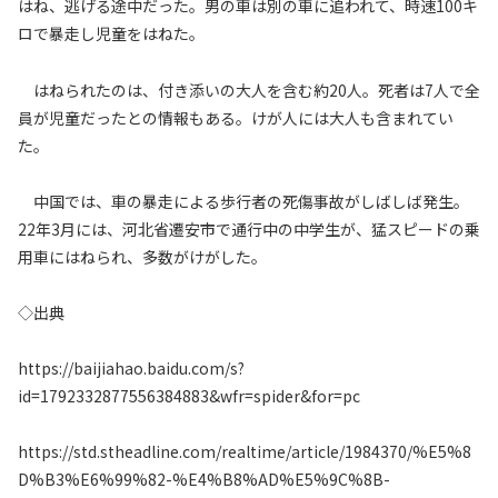
はね、逃げる途中だった。男の車は別の車に追われて、時速100キ
ロで暴走し児童をはねた。
はねられたのは、付き添いの大人を含む約20人。死者は7人で全
員が児童だったとの情報もある。けが人には大人も含まれてい
た。
中国では、車の暴走による歩行者の死傷事故がしばしば発生。
22年3月には、河北省遷安市で通行中の中学生が、猛スピードの乗
用車にはねられ、多数がけがした。
◇出典
https://baijiahao.baidu.com/s?
id=1792332877556384883&wfr=spider&for=pc
https://std.stheadline.com/realtime/article/1984370/%E5%8
D%B3%E6%99%82-%E4%B8%AD%E5%9C%8B-