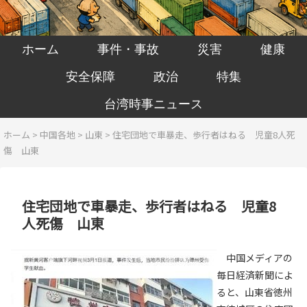
ホーム
事件・事故
災害
健康
安全保障
政治
特集
台湾時事ニュース
ホーム
>
中国各地
>
山東
>
住宅団地で車暴走、歩行者はねる 児童8人死
傷 山東
住宅団地で車暴走、歩行者はねる 児童8
人死傷 山東
中国メディアの
毎日経済新聞によ
ると、山東省徳州