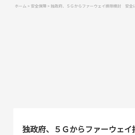
ホーム
>
安全保障
>
独政府、５Ｇからファーウェイ排除検討 安全
独政府、５Ｇからファーウェイ