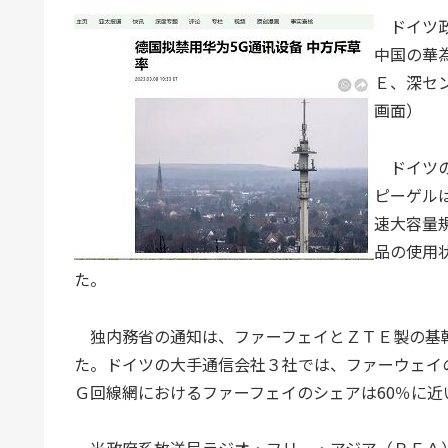
ドイツ政
中国の華
Ｅ、深セ
画面）
ドイツの
ピーゲル
速大容量
品の使用
た。
独内務省の通知は、ファーフェイとＺＴＥ製の基
た。ドイツの大手通信会社３社では、ファーウェイの
Ｇ回線網におけるファーフェイのシェアは60％に近