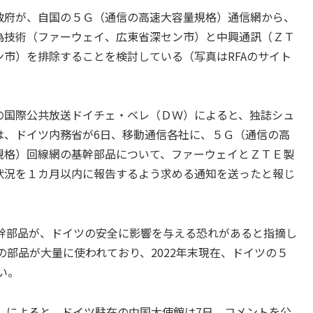
府が、自国の５Ｇ（通信の高速大容量規格）通信網から、
為技術（ファーウェイ、広東省深セン市）と中興通訊（ＺＴ
ン市）を排除することを検討している（写真はRFAのサイト
国際公共放送ドイチェ・ベレ（ＤＷ）によると、独誌シュ
は、ドイツ内務省が6日、移動通信各社に、５Ｇ（通信の高
規格）回線網の基幹部品について、ファーウェイとＺＴＥ製
状況を１カ月以内に報告するよう求める通知を送ったと報じ
幹部品が、ドイツの安全に影響を与える恐れがあると指摘し
部品が大量に使われており、2022年末現在、ドイツの５
い。
によると、ドイツ駐在の中国大使館は7日、コメントを公