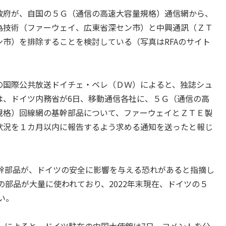
府が、自国の５Ｇ（通信の高速大容量規格）通信網から、
為技術（ファーウェイ、広東省深セン市）と中興通訊（ＺＴ
ン市）を排除することを検討している（写真はRFAのサイト
国際公共放送ドイチェ・ベレ（ＤＷ）によると、独誌シュ
は、ドイツ内務省が6日、移動通信各社に、５Ｇ（通信の高
規格）回線網の基幹部品について、ファーウェイとＺＴＥ製
状況を１カ月以内に報告するよう求める通知を送ったと報じ
幹部品が、ドイツの安全に影響を与える恐れがあると指摘し
部品が大量に使われており、2022年末現在、ドイツの５
い。