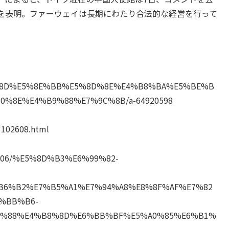
を表明。ファーウェイは長期にわたり合法的な経営を行って
B8%8D%E5%8E%BB%E5%8D%8E%E4%B8%BA%E5%BE%B
%8E%E4%B9%88%E7%9C%8B/a-64920598
3102608.html
/1910306/%E5%8D%B3%E6%99%82-
B6%B2%E7%B5%A1%E7%94%A8%E8%8F%AF%E7%82
%BB%B6-
3%88%E4%B8%8D%E6%BB%BF%E5%A0%85%E6%B1%