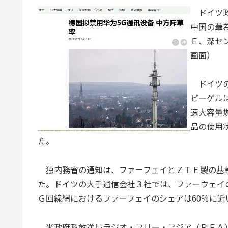
ドイツ政
中国の華
Ｅ、深セ
画面）
ドイツの
ピーゲル
速大容量
品の使用
た。
独内務省の通知は、ファーフェイとＺＴＥ製の基
た。ドイツの大手通信会社３社では、ファーウェイの
Ｇ回線網におけるファーフェイのシェアは60％に近
米政府系放送局ラジオ・フリー・アジア（ＲＦＡ）