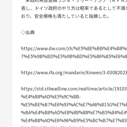
米政府系放送局ラジオ・フリー・アジア（ＲＦＡ）
表し、ドイツ政府のやり方は軽率であるとして不満
おり、安全規格も満たしていると指摘した。
◇出典
https://www.dw.com/zh/%E5%8E%BB%E4%
7%E5%9B%BD%E5%9B%BD%E5%86%85%E6%80
https://www.rfa.org/mandarin/Xinwen/3-0308202
https://std.stheadline.com/realtime/article
%E4%B8%AD%E5%9C%8B-
%E5%BE%B7%E6%93%AC%E7%A6%815G%E7%
%BA%E4%B8%AD%E8%88%88%E7%B5%84%E4
%E4%B8%AD%E6%96%B9%E5%BC%B7%E7%8