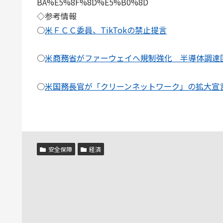
BA%E5%8F%8D%E5%B0%8D
◇参考情報
○
米ＦＣＣ委員、TikTokの禁止提言
○
米商務省がファーウェイへ規制強化 半導体調達
○
米国務長官が「クリーンネットワーク」の拡大宣
安全保障
経済