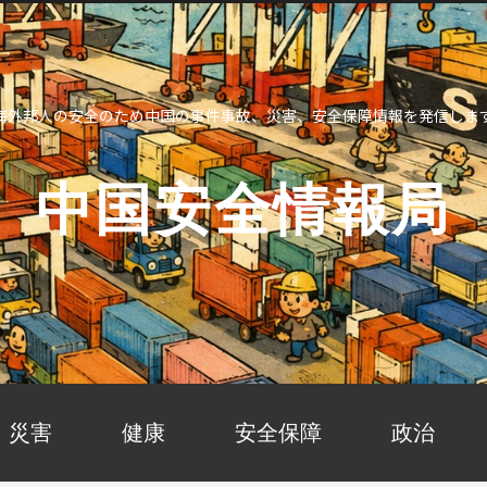
海外邦人の安全のため中国の事件事故、災害、安全保障情報を発信しま
中国安全情報局
災害
健康
安全保障
政治