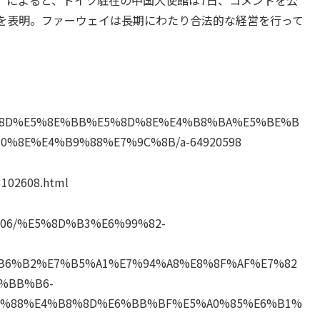
によると、ドイツ駐在の中国大使館は7日、コメントを公
を表明。ファーウェイは長期にわたり合法的な経営を行って
B8%8D%E5%8E%BB%E5%8D%8E%E4%B8%BA%E5%BE%B
%8E%E4%B9%88%E7%9C%8B/a-64920598
3102608.html
/1910306/%E5%8D%B3%E6%99%82-
B6%B2%E7%B5%A1%E7%94%A8%E8%8F%AF%E7%82
%BB%B6-
3%88%E4%B8%8D%E6%BB%BF%E5%A0%85%E6%B1%