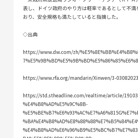
表し、ドイツ政府のやり方は軽率であるとして不満
おり、安全規格も満たしていると指摘した。
◇出典
https://www.dw.com/zh/%E5%8E%BB%E4%
7%E5%9B%BD%E5%9B%BD%E5%86%85%E6%80
https://www.rfa.org/mandarin/Xinwen/3-0308202
https://std.stheadline.com/realtime/article
%E4%B8%AD%E5%9C%8B-
%E5%BE%B7%E6%93%AC%E7%A6%815G%E7%
%BA%E4%B8%AD%E8%88%88%E7%B5%84%E4
%E4%B8%AD%E6%96%B9%E5%BC%B7%E7%8