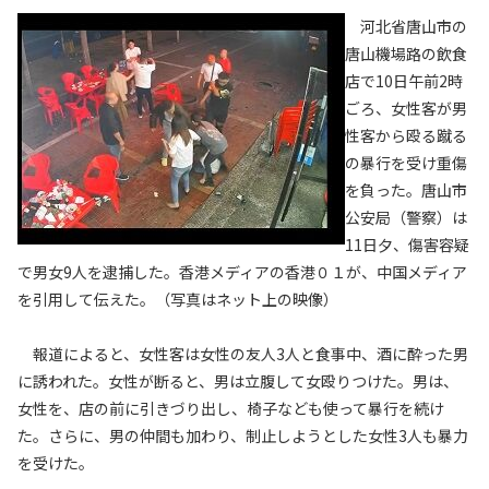
河北省唐山市の
唐山機場路の飲食
店で10日午前2時
ごろ、女性客が男
性客から殴る蹴る
の暴行を受け重傷
を負った。唐山市
公安局（警察）は
11日夕、傷害容疑
で男女9人を逮捕した。香港メディアの香港０１が、中国メディア
を引用して伝えた。（写真はネット上の映像）
報道によると、女性客は女性の友人3人と食事中、酒に酔った男
に誘われた。女性が断ると、男は立腹して女殴りつけた。男は、
女性を、店の前に引きづり出し、椅子なども使って暴行を続け
た。さらに、男の仲間も加わり、制止しようとした女性3人も暴力
を受けた。