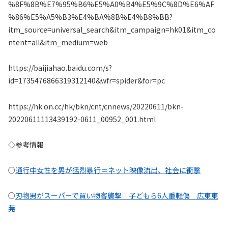
%8F%8B%E7%95%B6%E5%A0%B4%E5%9C%8D%E6%AF
%86%E5%A5%B3%E4%BA%8B%E4%B8%BB?
itm_source=universal_search&itm_campaign=hk01&itm_co
ntent=all&itm_medium=web
https://baijiahao.baidu.com/s?
id=1735476866319312140&wfr=spider&for=pc
https://hk.on.cc/hk/bkn/cnt/cnnews/20220611/bkn-
20220611113439192-0611_00952_001.html
◇参考情報
○
通行中女性を男が猛烈暴行＝ネット映像流出、社会に衝撃
○
刃物男がスーパーで買い物客襲撃 子どもら6人重軽傷 広東東
莞