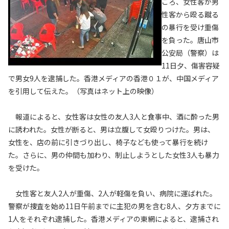
ごろ、女性客が男
性客から殴る蹴る
の暴行を受け重傷
を負った。唐山市
公安局（警察）は
11日夕、傷害容疑
で男女9人を逮捕した。香港メディアの香港０１が、中国メディア
を引用して伝えた。（写真はネット上の映像）
報道によると、女性客は女性の友人3人と食事中、酒に酔った男
に誘われた。女性が断ると、男は立腹して女殴りつけた。男は、
女性を、店の前に引きづり出し、椅子なども使って暴行を続け
た。さらに、男の仲間も加わり、制止しようとした女性3人も暴力
を受けた。
女性客と友人2人が重傷、2人が軽傷を負い、病院に運ばれた。
警察が捜査を始め11日午前までに主犯の男を含む8人、夕方までに
1人をそれぞれ逮捕した。香港メディアの東網によると、逮捕され