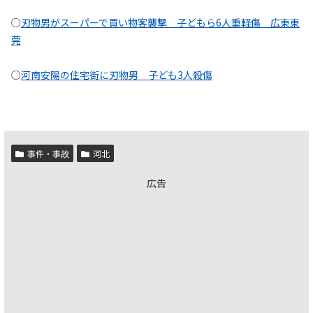
○
刃物男がスーパーで買い物客襲撃 子どもら6人重軽傷 広東東
莞
○
河南安陽の住宅街に刃物男 子ども3人殺傷
事件・事故
河北
広告