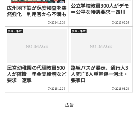
公立学校教員300人がデモ
広州地下鉄が保安検査を突
＝公平な待遇要求－四川
然強化 利用客から不満も
2024.12.10
2019.05.24
事件・事故
事件・事故
民営幼稚園の代理教員500
路線バスが暴走、通行人3
人が陳情 年金支給増など
人死亡6人重軽傷ー河北・
要求 遼寧
張家口
2018.12.07
2018.03.08
広告