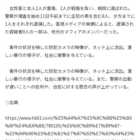
女性客と友人2人が重傷、2人が軽傷を負い、病院に運ばれた。
警察が捜査を始め11日午前までに主犯の男を含む8人、夕方までに
1人をそれぞれ逮捕した。香港メディアの東網によると、逮捕され
た容疑者9人の一部は、地元のマフィアのメンバーだった。
事件の状況を映した防犯カメラの映像が、ネット上に流出。激
しい暴行の様子が、社会に衝撃を与えている。
事件の状況を映した防犯カメラの映像が、ネット上に流出。激
しい暴行の様子が、社会に衝撃を与えている。また、警察の出動
が遅いことへの批判や、治安に対する懸念の声が上がっている。
◇出典
https://www.hk01.com/%E5%A4%A7%E5%9C%8B%E5%B0
%8F%E4%BA%8B/780105/%E6%9C%89%E7%89%87-
%E5%94%90%E5%B1%B1%E7%87%92%E7%83%A4%E5%