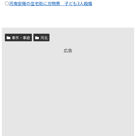
○
河南安陽の住宅街に刃物男 子ども3人殺傷
事件・事故
河北
広告