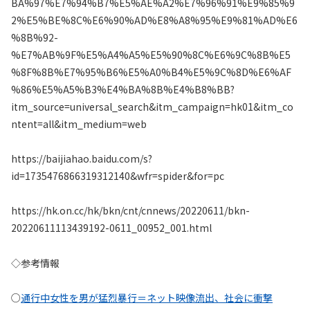
BA%97%E7%94%B7%E5%AE%A2%E7%96%91%E9%85%9
2%E5%BE%8C%E6%90%AD%E8%A8%95%E9%81%AD%E6
%8B%92-
%E7%AB%9F%E5%A4%A5%E5%90%8C%E6%9C%8B%E5
%8F%8B%E7%95%B6%E5%A0%B4%E5%9C%8D%E6%AF
%86%E5%A5%B3%E4%BA%8B%E4%B8%BB?
itm_source=universal_search&itm_campaign=hk01&itm_co
ntent=all&itm_medium=web
https://baijiahao.baidu.com/s?
id=1735476866319312140&wfr=spider&for=pc
https://hk.on.cc/hk/bkn/cnt/cnnews/20220611/bkn-
20220611113439192-0611_00952_001.html
◇参考情報
○
通行中女性を男が猛烈暴行＝ネット映像流出、社会に衝撃