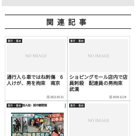
関連記事
事件・事故
事件・事故
通行人ら車ではね刺傷 6
ショピングモール店内で店
人けが、男を拘束 南京
員刺殺 配達員の男拘束
武漢
2021.05.31
2019.12.24
事件・事故
事件・事故