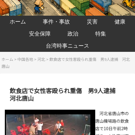
ホーム
事件・事故
災害
健康
安全保障
政治
特集
台湾時事ニュース
ホーム
>
中国各地
>
河北
>
飲食店で女性客殴られ重傷 男9人逮捕 河北
唐山
飲食店で女性客殴られ重傷 男9人逮捕
河北唐山
河北省唐山市の
唐山機場路の飲食
店で10日午前2時