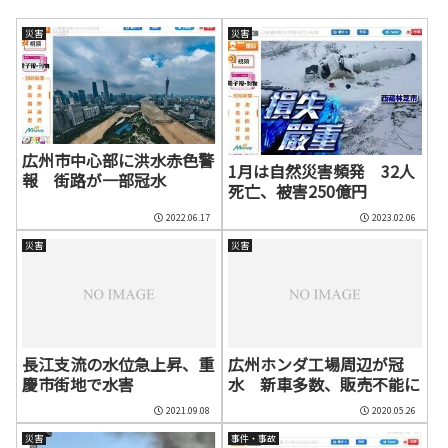
災害
災害
広州市中心部に洪水赤色警
1月は自然災害頻発 32人
報 街路が一部冠水
死亡、被害250億円
2022.06.17
2023.02.06
災害
災害
長江支流の水位急上昇、重
広州ホンダ工場周辺が冠
慶市街地で水害
水 新車多数、販売不能に
2021.09.08
2020.05.26
災害
事件・事故