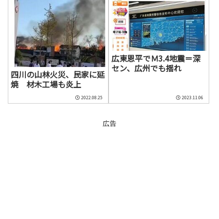
広東恩平でＭ3.4地震＝深
セン、広州でも揺れ
四川の山林火災、民家に延
焼 材木工場も炎上
2022.08.25
2023.11.06
広告