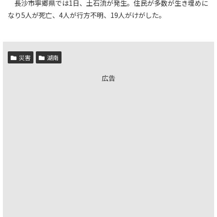
長沙市寧郷県では1日、土石流が発生。住民が多数が生き埋めに
なり5人が死亡、4人が行方不明、19人がけがした。
災害
湖南
広告