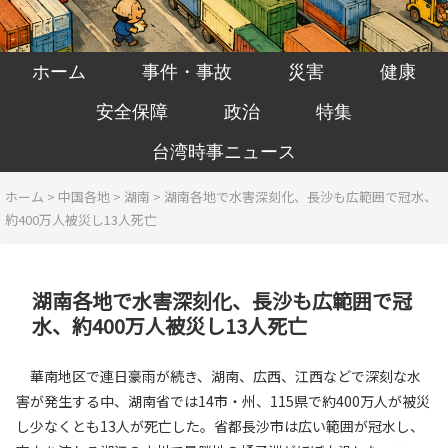
ホーム
事件・事故
災害
健康
安全保障
政治
特集
台湾時事ニュース
ホーム
>
中国各地
>
湖南
>
湖南各地で水害深刻化、長沙も広範囲で冠水、
約400万人被災し13人死亡
湖南各地で水害深刻化、長沙も広範囲で冠
水、約400万人被災し13人死亡
華南地区で連日豪雨が続き、湖南、広西、江西などで深刻な水
害が発生する中、湖南省では14市・州、115県で約400万人が被災
し少なくとも13人が死亡した。省都長沙市は広い範囲が冠水し、