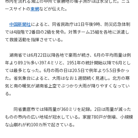
市内を流れる湘江の中州で景勝地の橘子洲がほぼ水没した。ニュ
ースサイトの
東網
などが伝えた。
中国新聞社
によると、同省民政庁は1日午後9時、防災応急体制
では4段階で2番目の2級を発令。対策チーム15組を各地に派遣し
て救援活動を指揮させている。
湖南省では6月22日以降各地で豪雨が続き、6月の平均雨量は例
年より89.1％多い397.4ミリと、1951年の統計開始以降で6月とし
ては最多となった。6月の雨の日は20.5日で例年より5.5日多かっ
た。省気象台によると、大雨はなお１週間続く見通し。北方の寒
気と南の暖気が湖南省上空でぶつかり大雨が降りやすくなってい
る。
同省婁底市では降雨量が360ミリを記録。2日は雨量が減った
ものの市内の広い地域が冠水している。家屋780戸が倒壊、小規模
な山崩れが約100カ所で起きている。