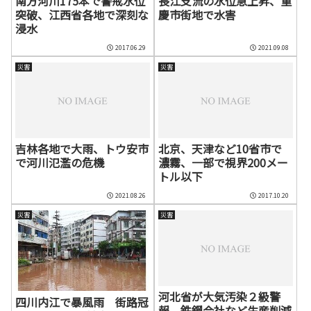
南方河川175本で警戒水位
長江支流の水位急上昇、重
突破、江西省各地で深刻な
慶市街地で水害
浸水
2017.06.29
2021.09.08
災害
災害
吉林各地で大雨、トウ安市
北京、天津など10省市で
で河川氾濫の危機
濃霧、一部で視界200メー
トル以下
2021.08.26
2017.10.20
災害
災害
河北省が大気汚染２級警
四川内江で暴風雨 街路冠
報 鉄鋼会社など生産削減