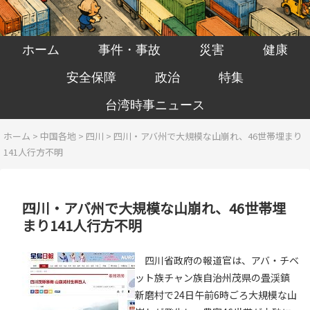
ホーム
事件・事故
災害
健康
安全保障
政治
特集
台湾時事ニュース
ホーム
>
中国各地
>
四川
>
四川・アバ州で大規模な山崩れ、46世帯埋まり
141人行方不明
四川・アバ州で大規模な山崩れ、46世帯埋
まり141人行方不明
四川省政府の報道官は、アバ・チベ
ット族チャン族自治州茂県の畳渓鎮
新磨村で24日午前6時ごろ大規模な山