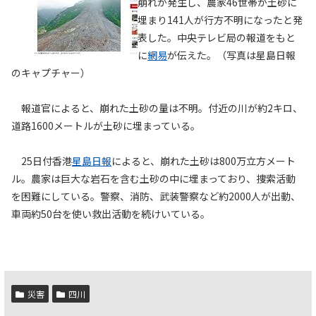
崩れが発生し、農家46世帯が土砂に
埋まり141人が行方不明になったと発
表した。中央テレビ局の報道をもと
に
網易
が伝えた。（写真は星島日報
のキャプチャー）
報道官によると、崩れた土砂の量は不明。付近の川が約2キロ、
道路1600メートルが土砂に埋まっている。
25日付香港
星島日報
によると、崩れた土砂は800万立方メート
ル。農家は巨大な岩石を含む土砂の中に埋まっており、捜索活動
を困難にしている。警察、消防、武装警察など約2000人が出動、
車両約50台を使い救出活動を続けいている。
災害
四川