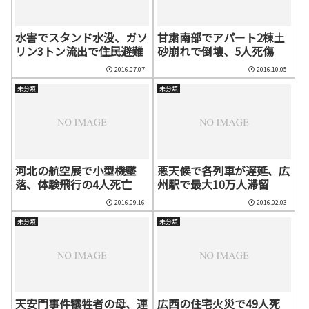
水害でスタンド水没、ガソ
甘粛南部でアパート2棟土
リン3トン流出で住民避難
砂崩れで倒壊、5人死傷
2016.07.07
2016.10.05
未分類
未分類
河北の航空展で小型機墜
悪天候で各列車が遅延、広
落、体験飛行の4人死亡
州駅で最大10万人滞留
2016.09.16
2016.02.03
未分類
未分類
天安門事件犠牲者の母、連
広西の住宅火災で49人死