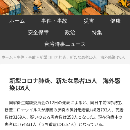
ホーム
事件・事故
災害
健康
安全保障
政治
特集
台湾時事ニュース
ホーム
>
事件・事故
>
新型コロナ肺炎、新たな患者15人 海外感染は6人
新型コロナ肺炎、新たな患者15人 海外感
染は6人
国家衛生健康委員会の12日の発表によると、同日午前0時現在、
新型コロナウイルスが原因の肺炎の累計患者数は8万793人、死者
数は3169人、疑いのある患者数は253人となった。現在治療中の
患者は1万4831人（うち重症は4257人）となっている。