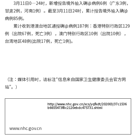
3月11日0—24时，新增报告境外输入确诊病例6例（广东3例，
甘肃2例，河南1例）。截至3月11日24时，累计报告境外输入确诊
病例85例。
累计收到港澳台地区通报确诊病例187例：香港特别行政区129
例（出院67例，死亡3例），澳门特别行政区10例（出院10例），
台湾地区48例(出院17例，死亡1例)。
（注：媒体引用时，请标注“信息来自国家卫生健康委员会官方网
站”。）
http://www.nhc.gov.cn/xcs/yqfkdt/202003/37c1536
b6655473f8c2120ebdc475731.shtml
www.nhc.gov.cn