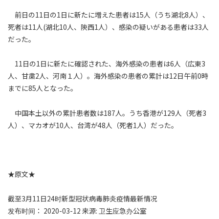
前日の11日の1日に新たに増えた患者は15人（うち湖北8人）、
死者は11人(湖北10人、陝西1人）、感染の疑いがある患者は33人
だった。
11日の1日に新たに確認された、海外感染の患者は6人（広東3
人、甘粛2人、河南１人）。海外感染の患者の累計は12日午前0時
までに85人となった。
中国本土以外の累計患者数は187人。うち香港が129人（死者3
人）、マカオが10人、台湾が48人（死者1人）だった。
★原文★
截至3月11日24时新型冠状病毒肺炎疫情最新情况
发布时间： 2020-03-12 来源: 卫生应急办公室