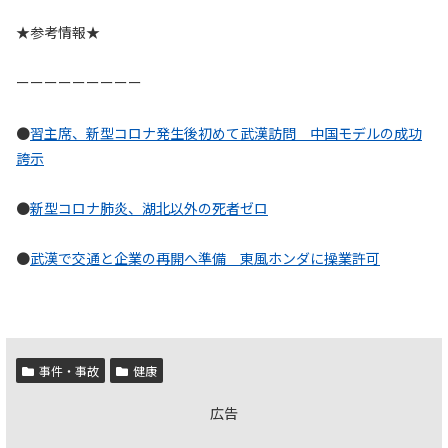
★参考情報★
ーーーーーーーーー
●
習主席、新型コロナ発生後初めて武漢訪問 中国モデルの成功
誇示
●
新型コロナ肺炎、湖北以外の死者ゼロ
●
武漢で交通と企業の再開へ準備 東風ホンダに操業許可
事件・事故
健康
広告