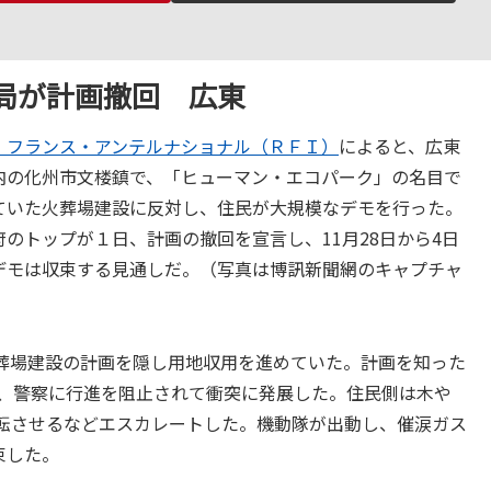
局が計画撤回 広東
・フランス・アンテルナショナル（ＲＦＩ）
によると、広東
内の化州市文楼鎮で、「ヒューマン・エコパーク」の名目で
ていた火葬場建設に反対し、住民が大規模なデモを行った。
府のトップが１日、計画の撤回を宣言し、11月28日から4日
デモは収束する見通しだ。（写真は博訊新聞網のキャプチャ
葬場建設の計画を隠し用地収用を進めていた。計画を知った
が、警察に行進を阻止されて衝突に発展した。住民側は木や
転させるなどエスカレートした。機動隊が出動し、催涙ガス
束した。