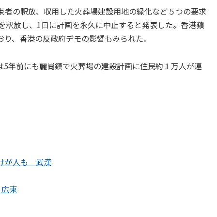
束者の釈放、収用した火葬場建設用地の緑化など５つの要求
民を釈放し、1日に計画を永久に中止すると発表した。香港蘋
おり、香港の反政府デモの影響もみられた。
は5年前にも麗崗鎮で火葬場の建設計画に住民約１万人が連
けが人も 武漢
 広東