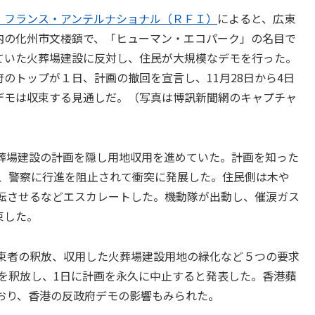
・フランス・アンテルナショナル（ＲＦＩ）
によると、広東
内の化州市文楼鎮で、「ヒューマン・エコパーク」の名目で
ていた火葬場建設に反対し、住民が大規模なデモを行った。
府のトップが１日、計画の撤回を宣言し、11月28日から4日
デモは収束する見通しだ。（写真は博訊新聞網のキャプチャ
葬場建設の計画を隠し用地収用を進めていた。計画を知った
が、警察に行進を阻止されて衝突に発展した。住民側は木や
転させるなどエスカレートした。機動隊が出動し、催涙ガス
束した。
束者の釈放、収用した火葬場建設用地の緑化など５つの要求
民を釈放し、1日に計画を永久に中止すると発表した。香港蘋
おり、香港の反政府デモの影響もみられた。