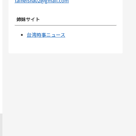
taiheisha02@gmail.com
姉妹サイト
台湾時事ニュース