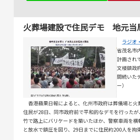
火葬場建設で住民デモ 地元当
ラジオ
省茂名市
計画され
文楼鎮政
間続いた
ー）
香港蘋果日報によると、化州市政府は葬儀場と火
住民が28日、同市政府前で平和的なデモを行った
竹で路上にバリケードを築いたほか、警察車両を横
と放水で鎮圧を図り、29日までに住民約200人を拘