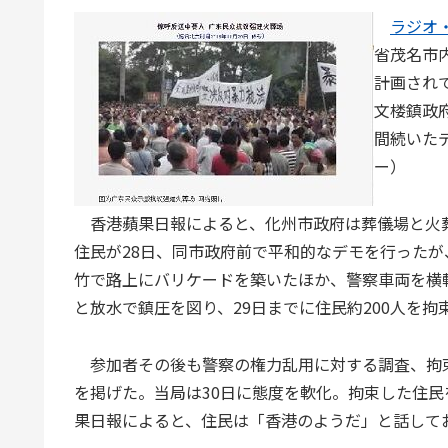
ラジオ
省茂名市
計画され
文楼鎮政
間続いた
ー）
香港蘋果日報によると、化州市政府は葬儀場と火
住民が28日、同市政府前で平和的なデモを行った
竹で路上にバリケードを築いたほか、警察車両を横
と放水で鎮圧を図り、29日までに住民約200人を拘
参加者その後も警察の権力乱用に対する調査、拘
を掲げた。当局は30日に態度を軟化。拘束した住
果日報によると、住民は「香港のようだ」と話して