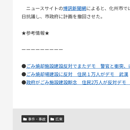
ニュースサイトの
博訊新聞網
によると、化州市で
日抗議し、市政府に計画を撤回させた。
★参考情報★
ーーーーーーーーー
●
ごみ焼却施設建設反対でまたデモ 警官と衝突、
●
ごみ焼却場建設に反対 住民１万人がデモ 武漢
●
政府がごみ施設建設断念 住民2万人が反対デモ
事件・事故
広東