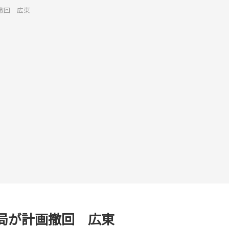
撤回 広東
局が計画撤回 広東