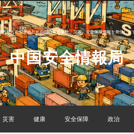
海外邦人の安全のため中国の事件事故、災害、安全保障情報を発信しま
中国安全情報局
災害
健康
安全保障
政治