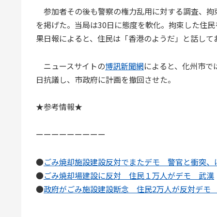
参加者その後も警察の権力乱用に対する調査、拘
を掲げた。当局は30日に態度を軟化。拘束した住
果日報によると、住民は「香港のようだ」と話して
ニュースサイトの
博訊新聞網
によると、化州市で
日抗議し、市政府に計画を撤回させた。
★参考情報★
ーーーーーーーーー
●
ごみ焼却施設建設反対でまたデモ 警官と衝突、
●
ごみ焼却場建設に反対 住民１万人がデモ 武漢
●
政府がごみ施設建設断念 住民2万人が反対デモ