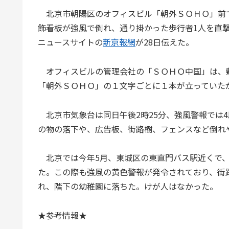
北京市朝陽区のオフィスビル「朝外ＳＯＨＯ」前で
飾看板が強風で倒れ、通り掛かった歩行者1人を直
ニュースサイトの
新京報網
が28日伝えた。
オフィスビルの管理会社の「ＳＯＨＯ中国」は、
「朝外ＳＯＨＯ」の１文字ごとに１本が立っていた
北京市気象台は同日午後2時25分、強風警報では
の物の落下や、広告板、街路樹、フェンスなど倒れ
北京では今年5月、東城区の東直門バス駅近くで、
た。この際も強風の黄色警報が発令されており、街
れ、階下の幼稚園に落ちた。けが人はなかった。
★参考情報★