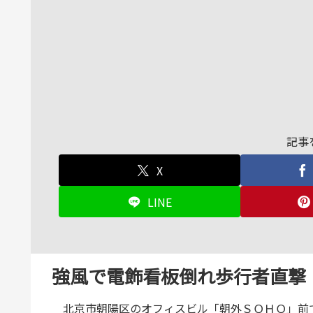
記事
X
LINE
強風で電飾看板倒れ歩行者直撃 
北京市朝陽区のオフィスビル「朝外ＳＯＨＯ」前で