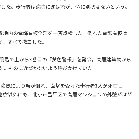
撃した。歩行者は病院に運ばれが、命に別状はないという。
敷地内の電飾看板全部を一斉点検した。倒れた電飾看板は
が、すべて撤去した。
4段階で上から3番目の「黄色警報」を発令。高層建築物から
やいものに近づかないよう呼びかけていた。
強風により塀が倒れ、直撃を受けた歩行者3人が死亡し
路樹以外にも、北京市昌平区で高層マンションの外壁がはが