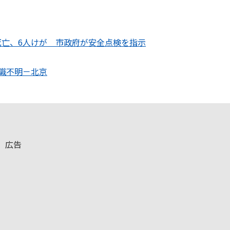
死亡、6人けが 市政府が安全点検を指示
識不明－北京
広告