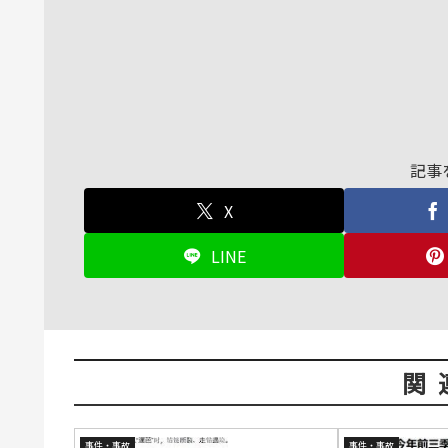
記事
X
LINE
関
事件・事故
事件・事故