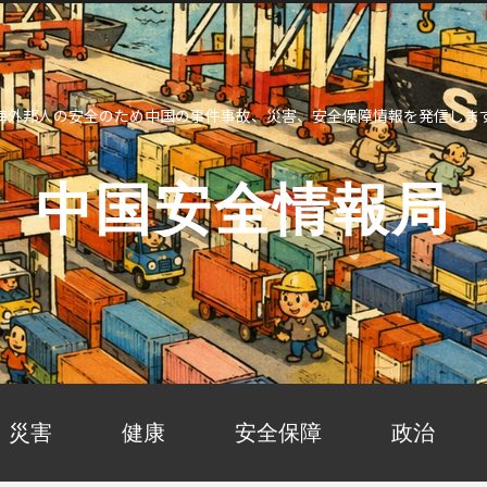
海外邦人の安全のため中国の事件事故、災害、安全保障情報を発信しま
中国安全情報局
災害
健康
安全保障
政治