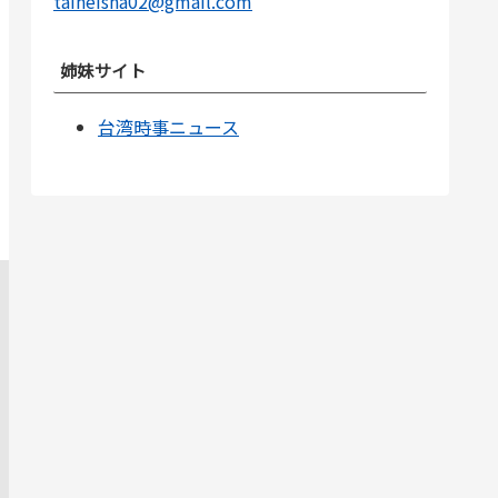
taiheisha02@gmail.com
姉妹サイト
台湾時事ニュース