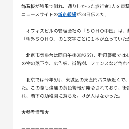
飾看板が強風で倒れ、通り掛かった歩行者1人を直
ニュースサイトの
新京報網
が28日伝えた。
オフィスビルの管理会社の「ＳＯＨＯ中国」は、
「朝外ＳＯＨＯ」の１文字ごとに１本が立っていた
北京市気象台は同日午後2時25分、強風警報では
の物の落下や、広告板、街路樹、フェンスなど倒れ
北京では今年5月、東城区の東直門バス駅近くで、
た。この際も強風の黄色警報が発令されており、街
れ、階下の幼稚園に落ちた。けが人はなかった。
★参考情報★
ーーーーーーーーーー