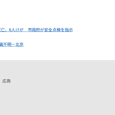
死亡、6人けが 市政府が安全点検を指示
識不明－北京
広告