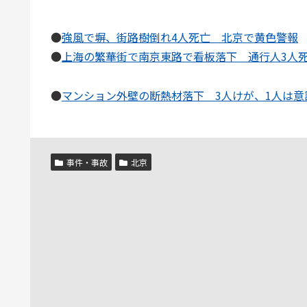
●
強風で塀、街路樹倒れ4人死亡 北京で黄色警報
●
上海の繁華街で南京東路で看板落下 通行人3人
●
マンション外壁の断熱材落下 3人けが、1人は意
事件・事故
北京