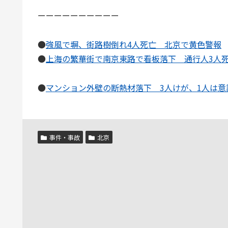
ーーーーーーーーーー
●
強風で塀、街路樹倒れ4人死亡 北京で黄色警報
●
上海の繁華街で南京東路で看板落下 通行人3人
●
マンション外壁の断熱材落下 3人けが、1人は意
事件・事故
北京