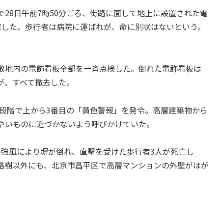
28日午前7時50分ごろ、街路に面して地上に設置された電
撃した。歩行者は病院に運ばれが、命に別状はないという。
敷地内の電飾看板全部を一斉点検した。倒れた電飾看板は
が、すべて撤去した。
4段階で上から3番目の「黄色警報」を発令。高層建築物から
やいものに近づかないよう呼びかけていた。
強風により塀が倒れ、直撃を受けた歩行者3人が死亡し
路樹以外にも、北京市昌平区で高層マンションの外壁がはが