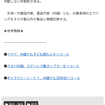
作動しない可能性がある。
天津一汽豊田汽車、豊田汽車（中国）とも、対象車両のエアバ
ッグをタカタ製以外の製品と無償交換する。
★参考情報★
ーーーーーーーーーーーーー
●
イケア、中国でも子ども用たんすリコール
●
スタバ中国、ステンレス製タンブラーをリコール
●
ギャラクシーノート７、中国でも1858台リコール
事件・事故
経済