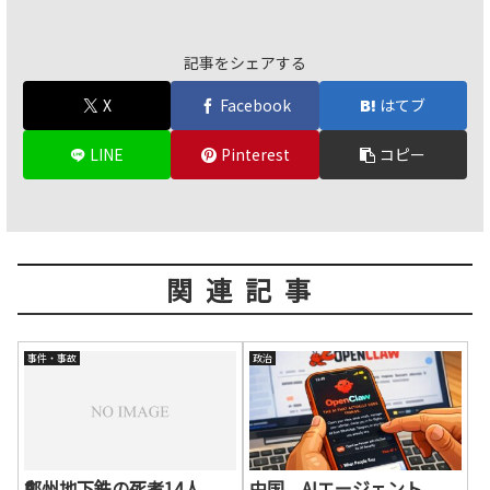
記事をシェアする
X
Facebook
はてブ
LINE
Pinterest
コピー
関連記事
事件・事故
政治
鄭州地下鉄の死者14人
中国、AIエージェント