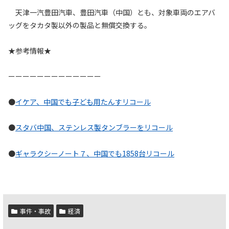
天津一汽豊田汽車、豊田汽車（中国）とも、対象車両のエアバ
ッグをタカタ製以外の製品と無償交換する。
★参考情報★
ーーーーーーーーーーーーー
●
イケア、中国でも子ども用たんすリコール
●
スタバ中国、ステンレス製タンブラーをリコール
●
ギャラクシーノート７、中国でも1858台リコール
事件・事故
経済