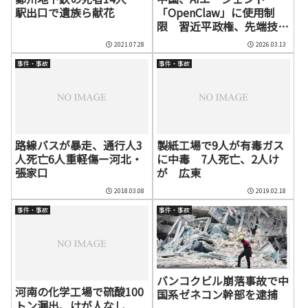
駅出口で遺族ら献花
「OpenClaw」に使用制
限 習近平政権、先端技術
と安全保障の相克
2021.07.28
2026.03.13
事件・事故
事件・事故
路線バスが暴走、通行人3
製紙工場で9人が有毒ガス
人死亡6人重軽傷ー河北・
に中毒 7人死亡、2人け
張家口
が 広東
2018.03.08
2019.02.18
事件・事故
事件・事故
バンコクビル崩落事故で中
河南の化学工場で硫酸100
国系ゼネコン幹部を逮捕
トン漏出、けが人なし