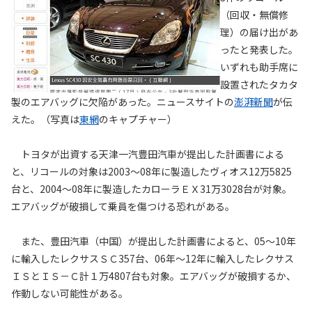
（回収・無償修
理）の届け出があ
ったと発表した。
いずれも助手席に
設置されたタカタ
製のエアバッグに欠陥があった。ニュースサイトの
澎湃新聞
が伝
えた。（写真は
東網
のキャプチャー）
トヨタが出資する天津一汽豊田汽車が提出した計画書による
と、リコールの対象は2003～08年に製造したヴィオス12万5825
台と、2004～08年に製造したカローラＥＸ31万3028台が対象。
エアバッグが破損して乗員を傷つける恐れがある。
また、豊田汽車（中国）が提出した計画書によると、05～10年
に輸入したレクサスＳＣ357台、06年～12年に輸入したレクサス
ＩＳとＩＳ－Ｃ計１万4807台も対象。エアバッグが破損するか、
作動しない可能性がある。