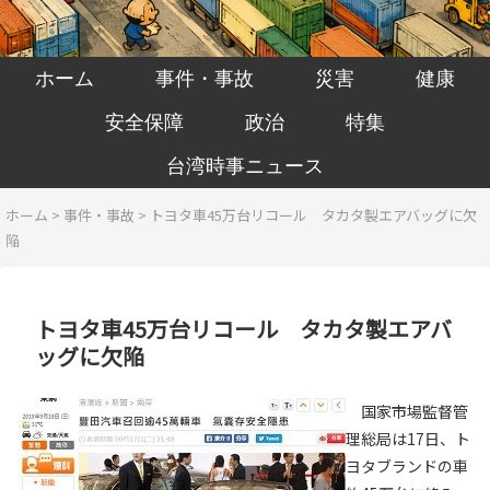
ホーム
事件・事故
災害
健康
安全保障
政治
特集
台湾時事ニュース
ホーム
>
事件・事故
>
トヨタ車45万台リコール タカタ製エアバッグに欠
陥
トヨタ車45万台リコール タカタ製エアバ
ッグに欠陥
国家市場監督管
理総局は17日、ト
ヨタブランドの車