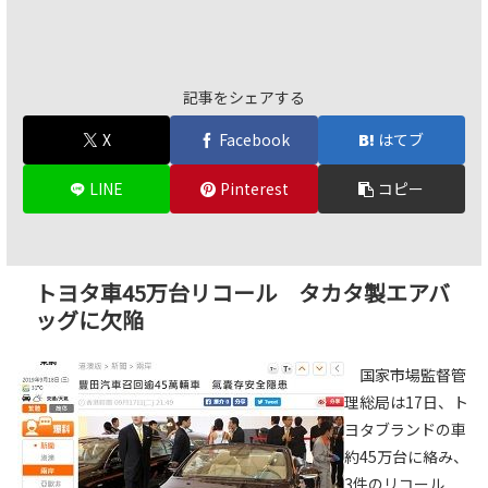
記事をシェアする
X
Facebook
はてブ
LINE
Pinterest
コピー
トヨタ車45万台リコール タカタ製エアバ
ッグに欠陥
国家市場監督管
理総局は17日、ト
ヨタブランドの車
約45万台に絡み、
3件のリコール