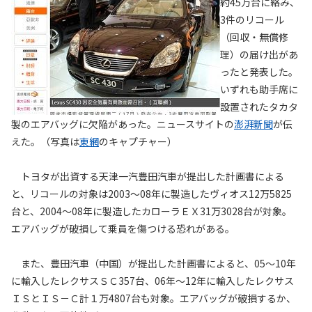
約45万台に絡み、
3件のリコール
（回収・無償修
理）の届け出があ
ったと発表した。
いずれも助手席に
設置されたタカタ
製のエアバッグに欠陥があった。ニュースサイトの
澎湃新聞
が伝
えた。（写真は
東網
のキャプチャー）
トヨタが出資する天津一汽豊田汽車が提出した計画書による
と、リコールの対象は2003～08年に製造したヴィオス12万5825
台と、2004～08年に製造したカローラＥＸ31万3028台が対象。
エアバッグが破損して乗員を傷つける恐れがある。
また、豊田汽車（中国）が提出した計画書によると、05～10年
に輸入したレクサスＳＣ357台、06年～12年に輸入したレクサス
ＩＳとＩＳ－Ｃ計１万4807台も対象。エアバッグが破損するか、