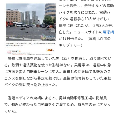
ーンを暴走し、走行中などの電動
バイクを次々にはねた。電動バ
イクの運転手ら13人がけがして
病院に運ばれたが、うち3人が死
亡した。ニュースサイトの
環球網
が17日伝えた。（写真は百度の
キャプチャー）
警察は乗用車を運転していた男（35）を拘束し、取り調べてい
る。飲酒や違法薬物を使った形跡はない。乗用車は、運転中に急
に方向を変え自転車レーンに突入。車道との間を隔てる鉄製のフ
ェンスを倒しながら暴走を続けた。最後は信号待ちしていた電動
バイクの列に突っ込み止まった。
香港メディアの東網によると、男は自動車修理工場の従業員
で、修理が終わった自動車を引き渡すため、持ち主の元に向かっ
ていた。