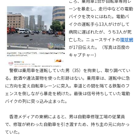
ごろ、乗用車1台が自転車専用レ
ーンを暴走し、走行中などの電動
バイクを次々にはねた。電動バ
イクの運転手ら13人がけがして
病院に運ばれたが、うち3人が死
亡した。ニュースサイトの
環球網
が17日伝えた。（写真は百度の
キャプチャー）
警察は乗用車を運転していた男（35）を拘束し、取り調べてい
る。飲酒や違法薬物を使った形跡はない。乗用車は、運転中に急
に方向を変え自転車レーンに突入。車道との間を隔てる鉄製のフ
ェンスを倒しながら暴走を続けた。最後は信号待ちしていた電動
バイクの列に突っ込み止まった。
香港メディアの東網によると、男は自動車修理工場の従業員
で、修理が終わった自動車を引き渡すため、持ち主の元に向かっ
ていた。