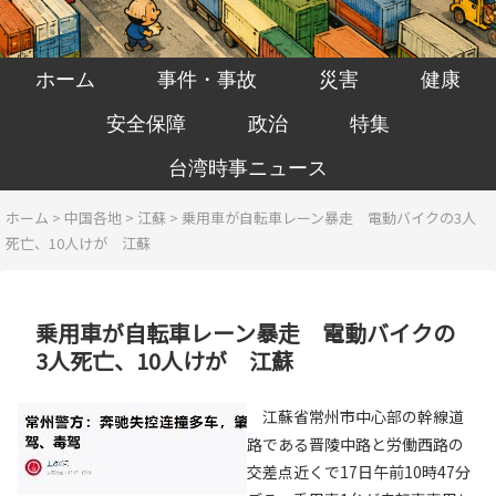
ホーム
事件・事故
災害
健康
安全保障
政治
特集
台湾時事ニュース
ホーム
>
中国各地
>
江蘇
>
乗用車が自転車レーン暴走 電動バイクの3人
死亡、10人けが 江蘇
乗用車が自転車レーン暴走 電動バイクの
3人死亡、10人けが 江蘇
江蘇省常州市中心部の幹線道
路である晋陵中路と労働西路の
交差点近くで17日午前10時47分