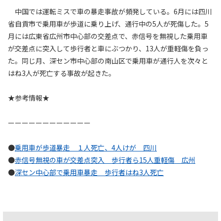
中国では運転ミスで車の暴走事故が頻発している。6月には四川
省自貢市で乗用車が歩道に乗り上げ、通行中の5人が死傷した。5
月には広東省広州市中心部の交差点で、赤信号を無視した乗用車
が交差点に突入して歩行者と車にぶつかり、13人が重軽傷を負っ
た。同じ月、深セン市中心部の南山区で乗用車が通行人を次々と
はね3人が死亡する事故が起きた。
★参考情報★
ーーーーーーーーーーーー
●
乗用車が歩道暴走 １人死亡、4人けが 四川
●
赤信号無視の車が交差点突入 歩行者ら15人重軽傷 広州
●
深セン中心部で乗用車暴走 歩行者はね3人死亡