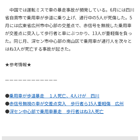
中国では運転ミスで車の暴走事故が頻発している。6月には四川
省自貢市で乗用車が歩道に乗り上げ、通行中の5人が死傷した。5
月には広東省広州市中心部の交差点で、赤信号を無視した乗用車
が交差点に突入して歩行者と車にぶつかり、13人が重軽傷を負っ
た。同じ月、深セン市中心部の南山区で乗用車が通行人を次々と
はね3人が死亡する事故が起きた。
★参考情報★
ーーーーーーーーーーーー
●
乗用車が歩道暴走 １人死亡、4人けが 四川
●
赤信号無視の車が交差点突入 歩行者ら15人重軽傷 広州
●
深セン中心部で乗用車暴走 歩行者はね3人死亡