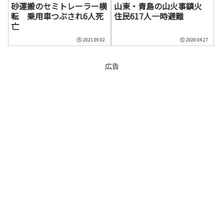
砂運搬のセミトレーラー横
山東・青島の山火事鎮火
転 乗用車つぶされ6人死
住民617人一時避難
亡
2021.09.02
2020.04.27
広告