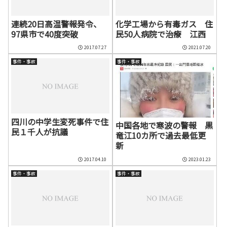
連続20日高温警報発令、
化学工場から有毒ガス 住
97県市で40度突破
民50人病院で治療 江西
2017.07.27
2021.07.20
事件・事故
事件・事故
四川の中学生変死事件で住
中国各地で寒波の警報 黒
民１千人が抗議
竜江10カ所で過去最低更
新
2017.04.10
2023.01.23
事件・事故
事件・事故