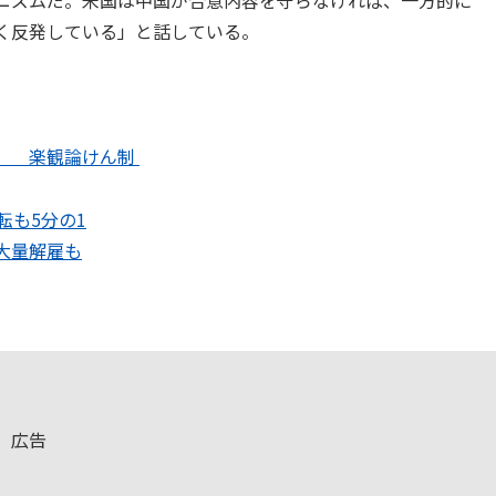
ニズムだ。米国は中国が合意内容を守らなければ、一方的に
く反発している」と話している。
」 楽観論けん制
転も5分の1
大量解雇も
広告