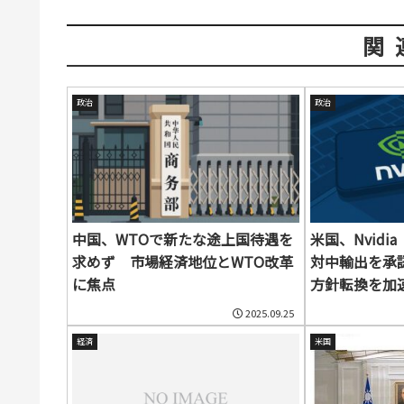
関
政治
政治
中国、WTOで新たな途上国待遇を
米国、Nvidi
求めず 市場経済地位とWTO改革
対中輸出を承
に焦点
方針転換を加
2025.09.25
経済
米国