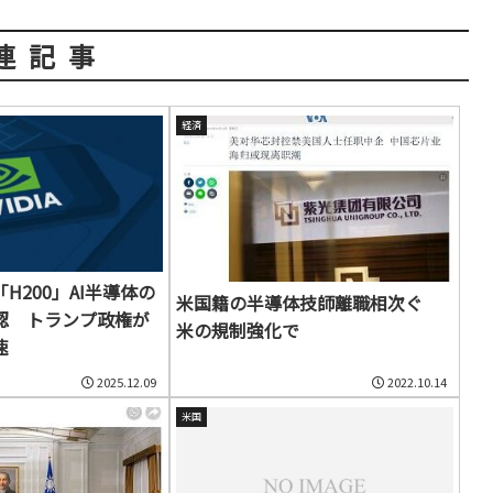
連記事
経済
a「H200」AI半導体の
米国籍の半導体技師離職相次ぐ
認 トランプ政権が
米の規制強化で
速
2025.12.09
2022.10.14
米国