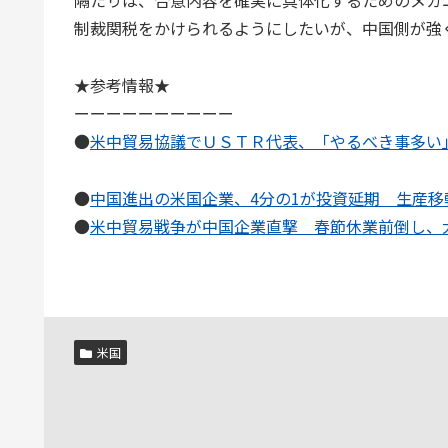
隔たりは、合意内容を確実に具体化するためのメカ
制裁関税をかけられるようにしたいが、中国側が強
★参考情報★
ーーーーーーーーーー
●
米中貿易協議でＵＳＴＲ代表、「やるべき事多い
●
中国進出の米国企業、4分の1が投資延期 生産移
●
米中貿易戦争が中国企業直撃 春節休業前倒し、
米国