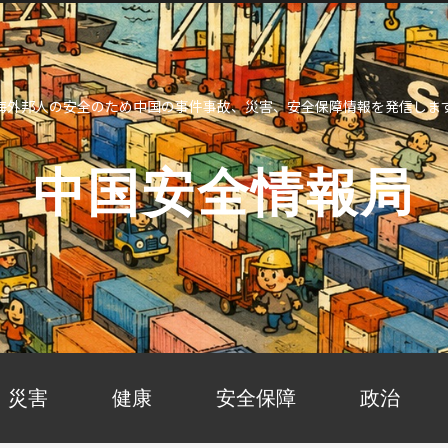
海外邦人の安全のため中国の事件事故、災害、安全保障情報を発信しま
中国安全情報局
災害
健康
安全保障
政治