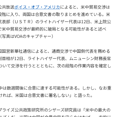
公共放送
ボイス・オブ・アメリカ
によると、米中貿易交渉は
段階に入り、両国は合意文書の取りまとめを進めている。米
代表部（ＵＳＴＲ）のライトハイザー代表は12日、米上院公
で米中貿易交渉が最終的に破局となる可能性があると述べ
（写真はVOAのキャプチャー）
国営新華社通信によると、通商交渉で中国側代表を務める
副首相が12日、ライトハイザー代表、ムニューシン財務長官
ついて交渉を行うととともに、次の段階の作業内容を確定し
中は数週間後に合意に達する可能性がある。しかし、なお重
ければ、米国は合意文書に署名しない」と語った。
プライズ公共政策研究所のシザーズ研究員は「米中の最大の