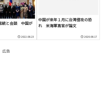
中国が来年１月に台湾侵攻の恐
総統と会談 中国が
れ 米海軍高官が論文
2022.08.23
2020.08.17
広告