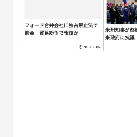
フォード合弁会社に独占禁止法で
米州知事が蔡
罰金 貿易紛争で報復か
米政府に抗議
2019.06.06