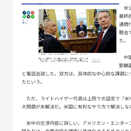
米
最終
通商
聴会
た。
中国
劉鶴
と電話会談した。双方は、具体的な中心的な課題に
たという。
ただ、ライトハイザー代表は上院での証言で「米
大問題が未解決だ。米国に有利なやり方で解決しな
米中の交渉内容に詳しい、アメリカン・エンター