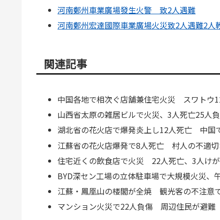
河南鄭州車業廣場發生火警 致2人遇難
河南鄭州宏達國際車業廣場火災致2人遇難2人
関連記事
中国各地で相次ぐ店舗兼住宅火災 スワトウ1
山西省太原の雑居ビルで火災、3人死亡25人
湖北省の花火店で爆発炎上し12人死亡 中国で
江蘇省の花火店爆発で8人死亡 村人の不適切
住宅近くの飲食店で火災 22人死亡、3人け
BYD深セン工場の立体駐車場で大規模火災、
江蘇・鳳凰山の楼閣が全焼 観光客の不注意
マンション火災で22人負傷 周辺住民が避難