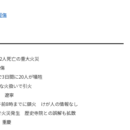
輕傷
2人死亡の重大火災
負傷
3日間に20人が犠牲
な火扱いで引火
が 遼寧
午前8時までに鎮火 けが人の情報なし
で火災発生 歴史寺院との誤解も拡散
 重慶