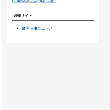
taiheisha02@gmail.com
姉妹サイト
台湾時事ニュース