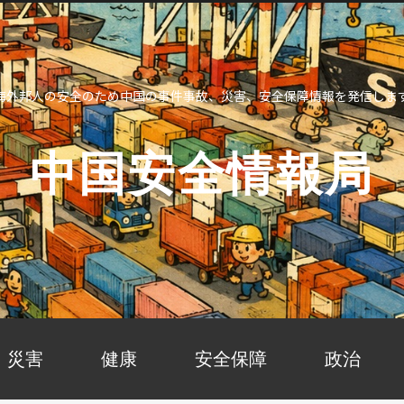
海外邦人の安全のため中国の事件事故、災害、安全保障情報を発信しま
中国安全情報局
災害
健康
安全保障
政治