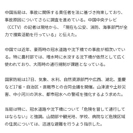
中国当局は、事故に関係する責任者を法に基づき拘束しており、
事故原因についてさらに調査を進めている。中国中央テレビ
（CCTV）の記者は現地から、「現在も公安、消防、海事部門が全
力で捜索活動を行っている」と伝えた。
中国では近年、豪雨時の冠水道路や沈下橋での事故が相次いでい
る。特に農村部では、増水時に水没する沈下橋が依然として広く
使われており、大雨時の通行規制が課題となっている。
国家防総は17日、気象、水利、自然資源部門や広西、湖北、重慶
など17省・自治区・直轄市との合同会議を開催。山津波や土砂災
害、中小河川の洪水、都市冠水への警戒を強化するよう求めた。
当局は特に、冠水道路や沈下橋について「危険を冒して通行して
はならない」と強調。山間部や観光地、学校、病院など危険区域
の住民については、迅速な避難を行うよう指示した。