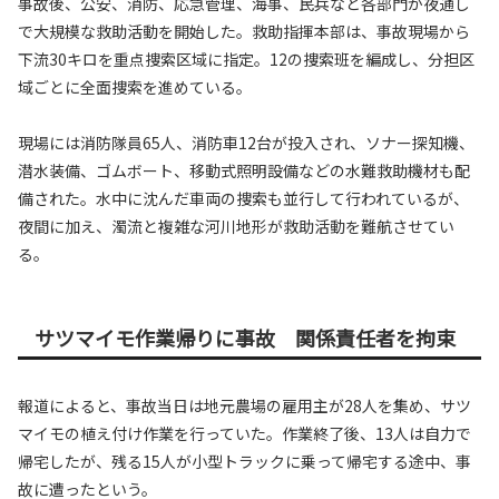
事故後、公安、消防、応急管理、海事、民兵など各部門が夜通し
で大規模な救助活動を開始した。救助指揮本部は、事故現場から
下流30キロを重点捜索区域に指定。12の捜索班を編成し、分担区
域ごとに全面捜索を進めている。
現場には消防隊員65人、消防車12台が投入され、ソナー探知機、
潜水装備、ゴムボート、移動式照明設備などの水難救助機材も配
備された。水中に沈んだ車両の捜索も並行して行われているが、
夜間に加え、濁流と複雑な河川地形が救助活動を難航させてい
る。
サツマイモ作業帰りに事故 関係責任者を拘束
報道によると、事故当日は地元農場の雇用主が28人を集め、サツ
マイモの植え付け作業を行っていた。作業終了後、13人は自力で
帰宅したが、残る15人が小型トラックに乗って帰宅する途中、事
故に遭ったという。