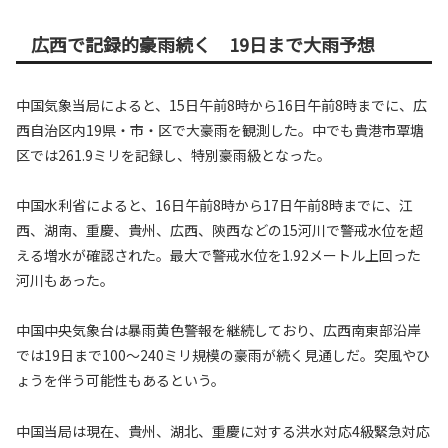
広西で記録的豪雨続く 19日まで大雨予想
中国気象当局によると、15日午前8時から16日午前8時までに、広
西自治区内19県・市・区で大豪雨を観測した。中でも貴港市覃塘
区では261.9ミリを記録し、特別豪雨級となった。
中国水利省によると、16日午前8時から17日午前8時までに、江
西、湖南、重慶、貴州、広西、陝西などの15河川で警戒水位を超
える増水が確認された。最大で警戒水位を1.92メートル上回った
河川もあった。
中国中央気象台は暴雨黄色警報を継続しており、広西南東部沿岸
では19日まで100～240ミリ規模の豪雨が続く見通しだ。突風やひ
ょうを伴う可能性もあるという。
中国当局は現在、貴州、湖北、重慶に対する洪水対応4級緊急対応